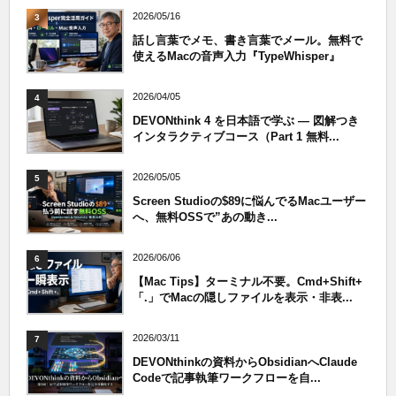
2026/05/16
3
話し言葉でメモ、書き言葉でメール。無料で
使えるMacの音声入力『TypeWhisper』
2026/04/05
4
DEVONthink 4 を日本語で学ぶ — 図解つき
インタラクティブコース（Part 1 無料...
2026/05/05
5
Screen Studioの$89に悩んでるMacユーザー
へ、無料OSSで”あの動き...
2026/06/06
6
【Mac Tips】ターミナル不要。Cmd+Shift+
「.」でMacの隠しファイルを表示・非表...
2026/03/11
7
DEVONthinkの資料からObsidianへClaude
Codeで記事執筆ワークフローを自...