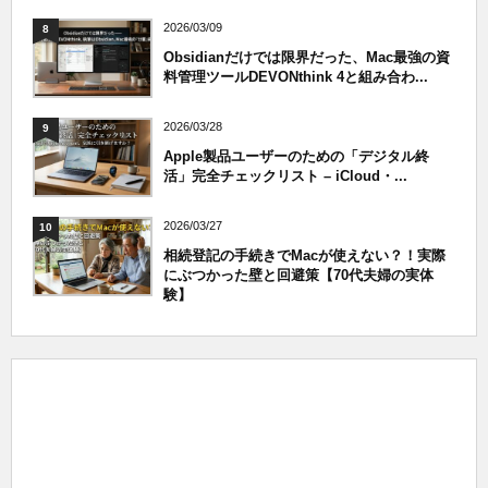
2026/03/09
8
Obsidianだけでは限界だった、Mac最強の資
料管理ツールDEVONthink 4と組み合わ...
2026/03/28
9
Apple製品ユーザーのための「デジタル終
活」完全チェックリスト – iCloud・...
2026/03/27
10
相続登記の手続きでMacが使えない？！実際
にぶつかった壁と回避策【70代夫婦の実体
験】