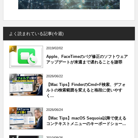
よく読まれている記事(今週)
2019/02/02
1
Apple、FaceTimeのバグ修正のソフトウェア
アップデートが来週まで遅れることを謝罪
2026/06/22
2
【Mac Tips】FinderのCmd+F検索、デフォ
ルトの検索範囲を変えると格段に使いやす
く...
2026/06/24
3
【Mac Tips】macOS Sequoia以降で使える
コンテキストメニューのキーボードショー...
2010/09/26