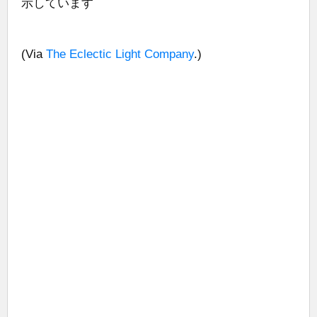
示しています
(Via
The Eclectic Light Company
.)