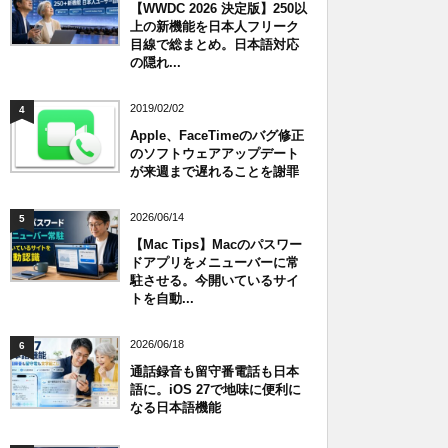
【WWDC 2026 決定版】250以
上の新機能を日本人フリーク
目線で総まとめ。日本語対応
の隠れ...
2019/02/02
4
Apple、FaceTimeのバグ修正
のソフトウェアアップデート
が来週まで遅れることを謝罪
2026/06/14
5
【Mac Tips】Macのパスワー
ドアプリをメニューバーに常
駐させる。今開いているサイ
トを自動...
2026/06/18
6
通話録音も留守番電話も日本
語に。iOS 27で地味に便利に
なる日本語機能