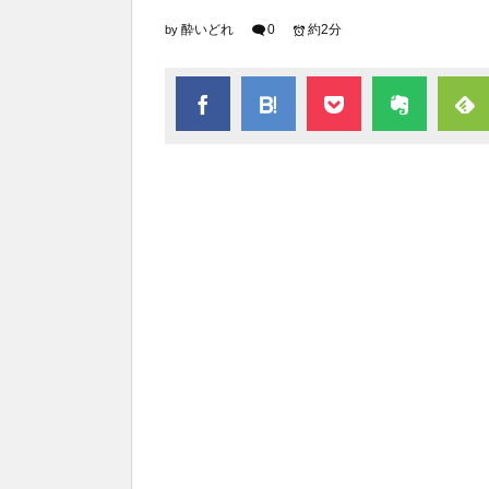
酔いどれ
0
約2分
by