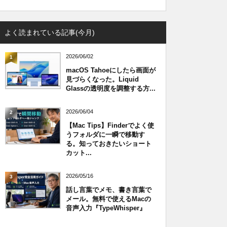
よく読まれている記事(今月)
2026/06/02
1
macOS Tahoeにしたら画面が
見づらくなった。Liquid
Glassの透明度を調整する方...
2026/06/04
2
【Mac Tips】Finderでよく使
うフォルダに一瞬で移動す
る。知っておきたいショート
カット...
2026/05/16
3
話し言葉でメモ、書き言葉で
メール。無料で使えるMacの
音声入力『TypeWhisper』