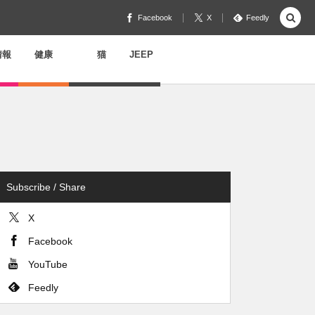
Facebook
X
Feedly
情報
健康
猫
JEEP
Subscribe / Share
X
Facebook
YouTube
Feedly