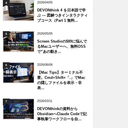
2026/04/05
4
DEVONthink 4 を日本語で学
ぶ — 図解つきインタラクティ
ブコース（Part 1 無料...
2026/05/05
5
Screen Studioの$89に悩んで
るMacユーザーへ、無料OSS
で”あの動き...
2026/06/06
6
【Mac Tips】ターミナル不
要。Cmd+Shift+「.」でMac
の隠しファイルを表示・非
表...
2026/03/11
7
DEVONthinkの資料から
ObsidianへClaude Codeで記
事執筆ワークフローを自...