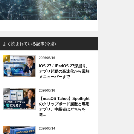
よく読まれている記事(今週)
2026/06/16
1
iOS 27 / iPadOS 27深掘り。
アプリ起動の高速化から常駐
メニューバーまで
2026/06/16
2
【macOS Tahoe】Spotlight
のクリップボード履歴と専用
アプリ、中級者はどちらを
選...
2026/06/14
3