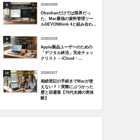
2026/03/09
8
Obsidianだけでは限界だっ
た、Mac最強の資料管理ツー
ルDEVONthink 4と組み合わ...
2026/03/28
9
Apple製品ユーザーのための
「デジタル終活」完全チェッ
クリスト – iCloud・...
2026/03/27
10
相続登記の手続きでMacが使
えない？！実際にぶつかった
壁と回避策【70代夫婦の実体
験】