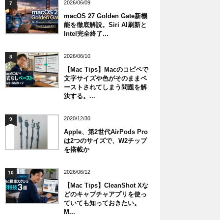
2026/06/09
7
macOS 27 Golden Gate新機
能を徹底解説。Siri AI刷新と
Intel完全終了...
2026/06/10
8
【Mac Tips】Macのコピペで
文字サイズや色がそのままペ
ーストされてしまう問題を解
決する。...
2020/12/30
9
Apple、第2世代AirPods Pro
は2つのサイズで、W2チップ
を搭載か
2026/06/12
10
【Mac Tips】CleanShot Xな
どのキャプチャアプリを使っ
ていても知っておきたい。
M...