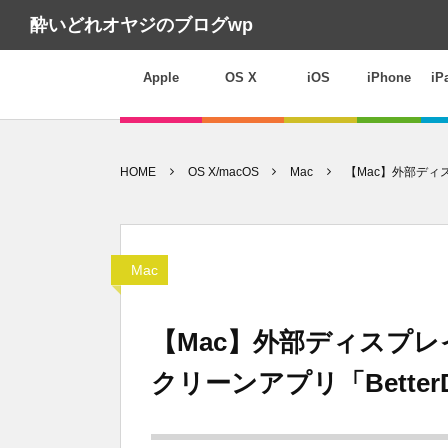
酔いどれオヤジのブログwp
Apple
OS X
iOS
iPhone
iP
HOME
OS X/macOS
Mac
【Mac】外部ディス
Mac
【Mac】外部ディスプ
クリーンアプリ「BetterDi