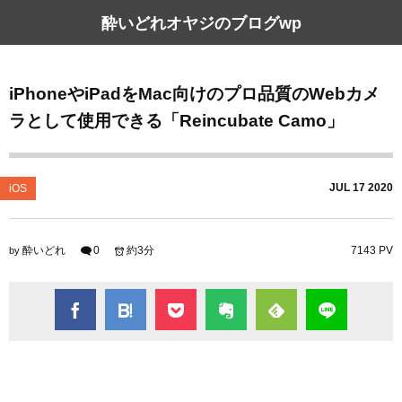
酔いどれオヤジのブログwp
iPhoneやiPadをMac向けのプロ品質のWebカメ
ラとして使用できる「Reincubate Camo」
JUL
17
2020
iOS
酔いどれ
0
約3分
7143 PV
by