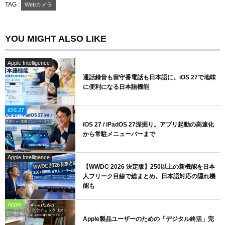
TAG :
Webカメラ
YOU MIGHT ALSO LIKE
Apple Intelligence
通話録音も留守番電話も日本語に。iOS 27で地味
に便利になる日本語機能
iOS 27
iOS 27 / iPadOS 27深掘り。アプリ起動の高速化
から常駐メニューバーまで
Apple Intelligence
【WWDC 2026 決定版】250以上の新機能を日本
人フリーク目線で総まとめ。日本語対応の隠れ機
能も
Apple
Apple製品ユーザーのための「デジタル終活」完