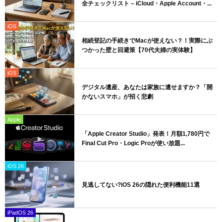
全チェックリスト – iCloud・Apple Account・...
iOS
相続登記の手続きでMacが使えない？！実際にぶ
つかった壁と回避策【70代夫婦の実体験】
iOS
デジタル遺産、あなたは家族に遺せますか？「開
かないスマホ」が招く悲劇
Apple
「Apple Creator Studio」発表！月額1,780円で
Final Cut Pro・Logic Proが使い放題...
iOS 26
見逃してない?iOS 26の隠れた便利機能11選
iPadOS 26