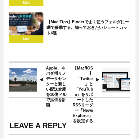
Mac
【Mac Tips】Finderでよく使うフォルダに一
瞬で移動する。知っておきたいショートカッ
ト4選
Mac
Apple、ネ
【Mac/iOS
バダ州リノ
】
データセン
「Twitter
ターと新し
」と
い配送倉庫
「YouTub
を10億ドル
e」をサポ
で拡張を計
ートした
画
RSSリーダ
ー「News
Explorer」
を設定する
LEAVE A REPLY