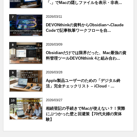
「.」でMacの隠しファイルを表示・非表...
2026/03/11
7
DEVONthinkの資料からObsidianへClaude
Codeで記事執筆ワークフローを自...
2026/03/09
8
Obsidianだけでは限界だった、Mac最強の資
料管理ツールDEVONthink 4と組み合わ...
2026/03/28
9
Apple製品ユーザーのための「デジタル終
活」完全チェックリスト – iCloud・...
2026/03/27
10
相続登記の手続きでMacが使えない？！実際
にぶつかった壁と回避策【70代夫婦の実体
験】