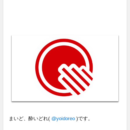
まいど、酔いどれ(
@yoidoreo
)です。