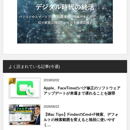
よく読まれている記事(今週)
2019/02/02
1
Apple、FaceTimeのバグ修正のソフトウェア
アップデートが来週まで遅れることを謝罪
2026/06/22
2
【Mac Tips】FinderのCmd+F検索、デフォ
ルトの検索範囲を変えると格段に使いやす
く...