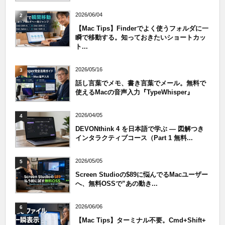
2026/06/04
2
【Mac Tips】Finderでよく使うフォルダに一
瞬で移動する。知っておきたいショートカッ
ト...
2026/05/16
3
話し言葉でメモ、書き言葉でメール。無料で
使えるMacの音声入力『TypeWhisper』
2026/04/05
4
DEVONthink 4 を日本語で学ぶ — 図解つき
インタラクティブコース（Part 1 無料...
2026/05/05
5
Screen Studioの$89に悩んでるMacユーザー
へ、無料OSSで”あの動き...
2026/06/06
6
【Mac Tips】ターミナル不要。Cmd+Shift+