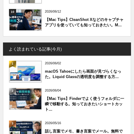
2026/06/12
10
【Mac Tips】CleanShot Xなどのキャプチャ
アプリを使っていても知っておきたい。M...
よく読まれている記事(今月)
2026/06/02
1
macOS Tahoeにしたら画面が見づらくなっ
た。Liquid Glassの透明度を調整する方...
2026/06/04
2
【Mac Tips】Finderでよく使うフォルダに一
瞬で移動する。知っておきたいショートカッ
ト...
2026/05/16
3
話し言葉でメモ、書き言葉でメール。無料で