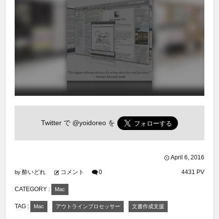
Twitter で
@yoidoreo
を
April
6
,
2016
酔いどれ
コメント
0
4431 PV
by
CATEGORY :
Mac
TAG :
Mac
アウトラインプロセッサー
文書作成支援