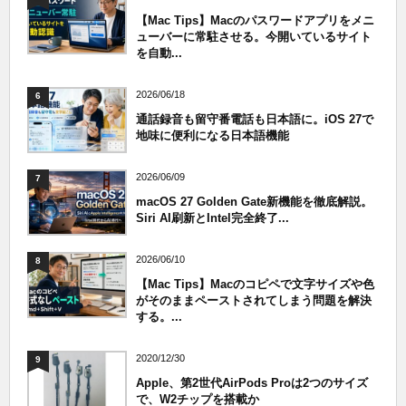
【Mac Tips】Macのパスワードアプリをメニ
ューバーに常駐させる。今開いているサイト
を自動...
2026/06/18
6
通話録音も留守番電話も日本語に。iOS 27で
地味に便利になる日本語機能
2026/06/09
7
macOS 27 Golden Gate新機能を徹底解説。
Siri AI刷新とIntel完全終了...
2026/06/10
8
【Mac Tips】Macのコピペで文字サイズや色
がそのままペーストされてしまう問題を解決
する。...
2020/12/30
9
Apple、第2世代AirPods Proは2つのサイズ
で、W2チップを搭載か