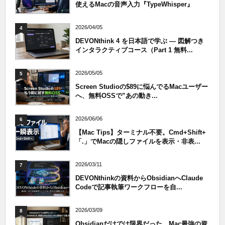
使えるMacの音声入力『TypeWhisper』
2026/04/05
4
DEVONthink 4 を日本語で学ぶ — 図解つき
インタラクティブコース（Part 1 無料...
2026/05/05
5
Screen Studioの$89に悩んでるMacユーザー
へ、無料OSSで”あの動き...
2026/06/06
6
【Mac Tips】ターミナル不要。Cmd+Shift+
「.」でMacの隠しファイルを表示・非表...
2026/03/11
7
DEVONthinkの資料からObsidianへClaude
Codeで記事執筆ワークフローを自...
2026/03/09
8
Obsidianだけでは限界だった、Mac最強の資