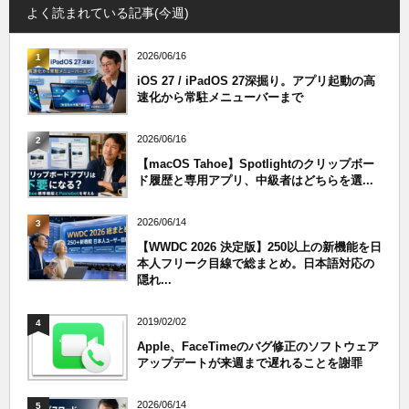
よく読まれている記事(今週)
2026/06/16
1
iOS 27 / iPadOS 27深掘り。アプリ起動の高
速化から常駐メニューバーまで
2026/06/16
2
【macOS Tahoe】Spotlightのクリップボー
ド履歴と専用アプリ、中級者はどちらを選...
2026/06/14
3
【WWDC 2026 決定版】250以上の新機能を日
本人フリーク目線で総まとめ。日本語対応の
隠れ...
2019/02/02
4
Apple、FaceTimeのバグ修正のソフトウェア
アップデートが来週まで遅れることを謝罪
2026/06/14
5