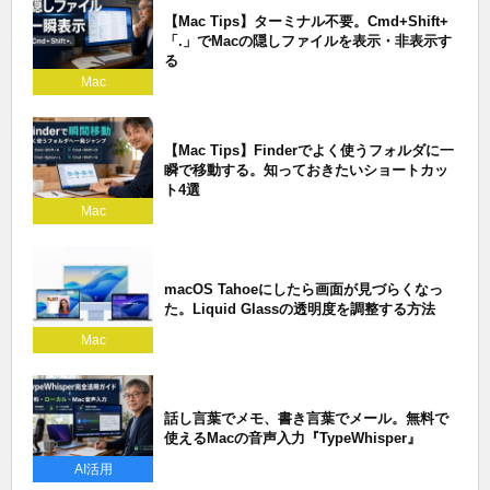
【Mac Tips】ターミナル不要。Cmd+Shift+
「.」でMacの隠しファイルを表示・非表示す
る
Mac
【Mac Tips】Finderでよく使うフォルダに一
瞬で移動する。知っておきたいショートカッ
ト4選
Mac
macOS Tahoeにしたら画面が見づらくなっ
た。Liquid Glassの透明度を調整する方法
Mac
話し言葉でメモ、書き言葉でメール。無料で
使えるMacの音声入力『TypeWhisper』
AI活用