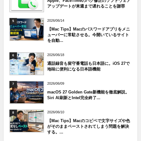
Apple、FaceTimeのバグ修正のソフトウェア
アップデートが来週まで遅れることを謝罪
2026/06/14
5
【Mac Tips】Macのパスワードアプリをメニ
ューバーに常駐させる。今開いているサイト
を自動...
2026/06/18
6
通話録音も留守番電話も日本語に。iOS 27で
地味に便利になる日本語機能
2026/06/09
7
macOS 27 Golden Gate新機能を徹底解説。
Siri AI刷新とIntel完全終了...
2026/06/10
8
【Mac Tips】Macのコピペで文字サイズや色
がそのままペーストされてしまう問題を解決
する。...