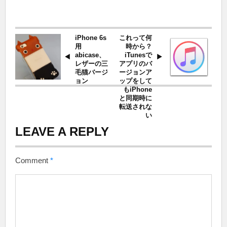
iPhone 6s
これって何
用
時から？
abicase、
iTunesで
レザーの三
アプリのバ
毛猫バージ
ージョンア
ョン
ップをして
もiPhone
と同期時に
転送されな
い
LEAVE A REPLY
Comment
*