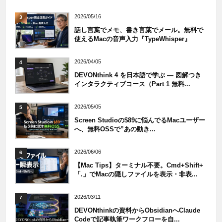
2026/05/16
3
話し言葉でメモ、書き言葉でメール。無料で
使えるMacの音声入力『TypeWhisper』
2026/04/05
4
DEVONthink 4 を日本語で学ぶ — 図解つき
インタラクティブコース（Part 1 無料...
2026/05/05
5
Screen Studioの$89に悩んでるMacユーザー
へ、無料OSSで”あの動き...
2026/06/06
6
【Mac Tips】ターミナル不要。Cmd+Shift+
「.」でMacの隠しファイルを表示・非表...
2026/03/11
7
DEVONthinkの資料からObsidianへClaude
Codeで記事執筆ワークフローを自...