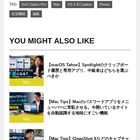
TAG :
DxO Optics Pro
Mac
OS X El Capitan
Photos
拡張機能
編集
YOU MIGHT ALSO LIKE
【macOS Tahoe】Spotlightのクリップボー
ド履歴と専用アプリ、中級者はどちらを選ぶ
べきか
Mac
【Mac Tips】Macのパスワードアプリをメニ
ューバーに常駐させる。今開いているサイト
を自動認識する地味にすごい機能
Mac
【Mac Tips】CleanShot Xなどのキャプチャ