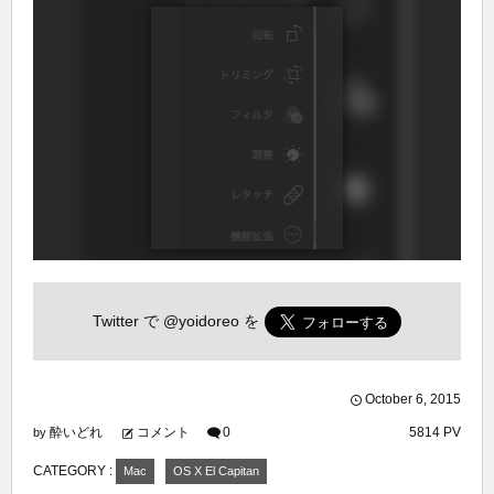
Twitter で
@yoidoreo
を
October
6
,
2015
酔いどれ
コメント
0
5814 PV
by
CATEGORY :
Mac
OS X El Capitan