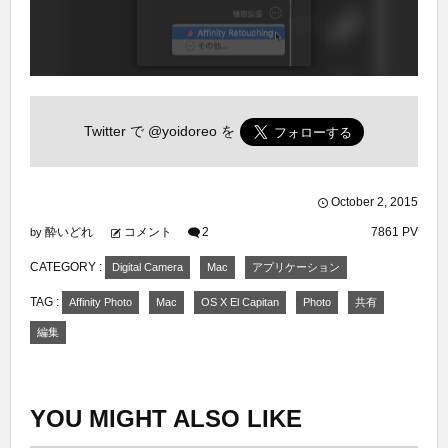
Twitter で
@yoidoreo
を
October
2
,
2015
酔いどれ
コメント
2
7861 PV
by
CATEGORY :
Digital Camera
Mac
アプリケーション
TAG :
Affinity Photo
Mac
OS X El Capitan
Photo
共有
編集
YOU MIGHT ALSO LIKE