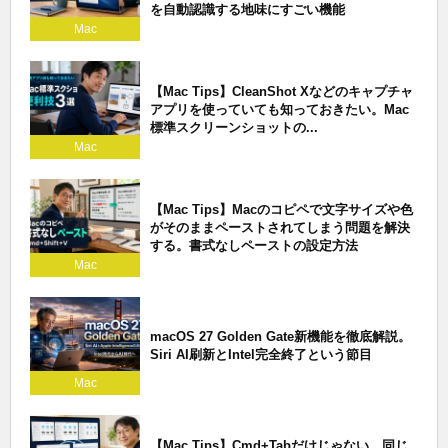
を自動認識する地味にすごい機能
Mac
【Mac Tips】CleanShot Xなどのキャプチャ
アプリを使っていても知っておきたい。Mac
標準スクリーンショットの...
Mac
【Mac Tips】Macのコピペで文字サイズや色
がそのままペーストされてしまう問題を解決
する。書式なしペーストの設定方法
Mac
macOS 27 Golden Gate新機能を徹底解説。
Siri AI刷新とIntel完全終了という節目
Mac
【Mac Tips】Cmd+Tabだけじゃない。同じ