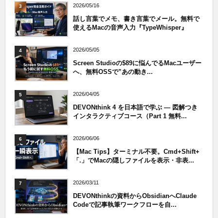
2026/05/16
3
話し言葉でメモ、書き言葉でメール。無料で
使えるMacの音声入力『TypeWhisper』
2026/05/05
4
Screen Studioの$89に悩んでるMacユーザー
へ、無料OSSで”あの動き...
2026/04/05
5
DEVONthink 4 を日本語で学ぶ — 図解つき
インタラクティブコース（Part 1 無料...
2026/06/06
6
【Mac Tips】ターミナル不要。Cmd+Shift+
「.」でMacの隠しファイルを表示・非表...
2026/03/11
7
DEVONthinkの資料からObsidianへClaude
Codeで記事執筆ワークフローを自...