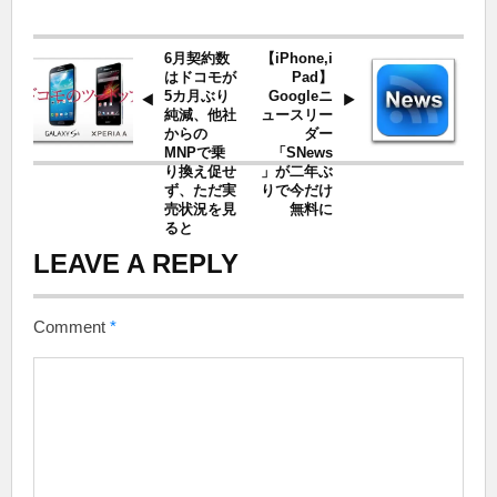
6月契約数
【iPhone,i
はドコモが
Pad】
5カ月ぶり
Googleニ
純減、他社
ュースリー
からの
ダー
MNPで乗
「SNews
り換え促せ
」が二年ぶ
ず、ただ実
りで今だけ
売状況を見
無料に
ると
LEAVE A REPLY
Comment
*