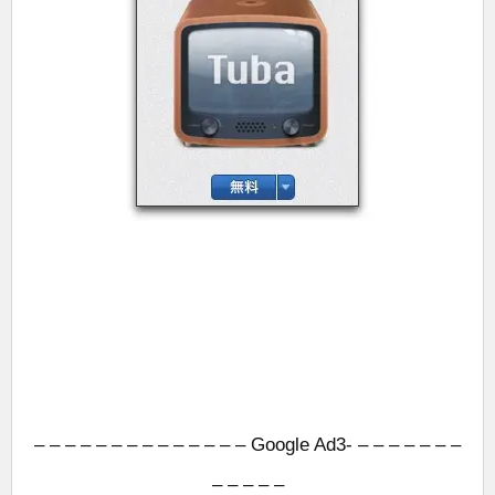
– – – – – – – – – – – – – – Google Ad3- – – – – – – –
– – – – –