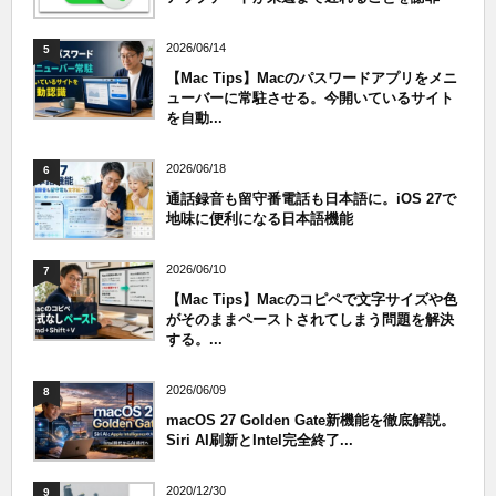
2026/06/14
5
【Mac Tips】Macのパスワードアプリをメニ
ューバーに常駐させる。今開いているサイト
を自動...
2026/06/18
6
通話録音も留守番電話も日本語に。iOS 27で
地味に便利になる日本語機能
2026/06/10
7
【Mac Tips】Macのコピペで文字サイズや色
がそのままペーストされてしまう問題を解決
する。...
2026/06/09
8
macOS 27 Golden Gate新機能を徹底解説。
Siri AI刷新とIntel完全終了...
2020/12/30
9