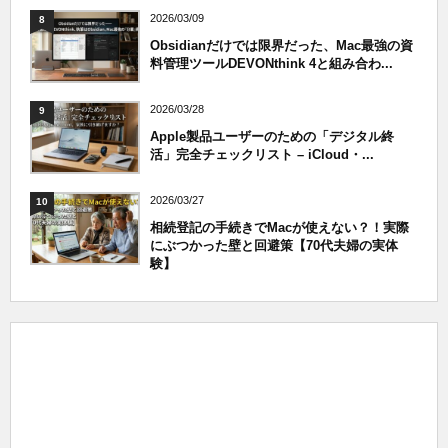
2026/03/09
8
Obsidianだけでは限界だった、Mac最強の資
料管理ツールDEVONthink 4と組み合わ...
2026/03/28
9
Apple製品ユーザーのための「デジタル終
活」完全チェックリスト – iCloud・...
2026/03/27
10
相続登記の手続きでMacが使えない？！実際
にぶつかった壁と回避策【70代夫婦の実体
験】