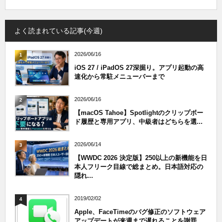
よく読まれている記事(今週)
2026/06/16
1
iOS 27 / iPadOS 27深掘り。アプリ起動の高
速化から常駐メニューバーまで
2026/06/16
2
【macOS Tahoe】Spotlightのクリップボー
ド履歴と専用アプリ、中級者はどちらを選...
2026/06/14
3
【WWDC 2026 決定版】250以上の新機能を日
本人フリーク目線で総まとめ。日本語対応の
隠れ...
2019/02/02
4
Apple、FaceTimeのバグ修正のソフトウェア
アップデートが来週まで遅れることを謝罪