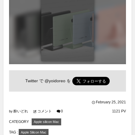
Twitter で
@yoidoreo
を
February
25
,
2021
酔いどれ
コメント
0
1121 PV
by
CATEGORY :
Apple silicon Mac
TAG :
Apple Silicon Mac