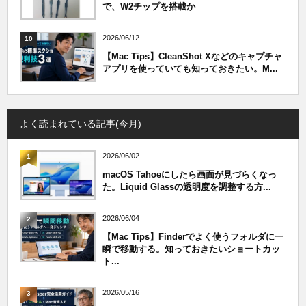
で、W2チップを搭載か
2026/06/12
10
【Mac Tips】CleanShot Xなどのキャプチャ
アプリを使っていても知っておきたい。M...
よく読まれている記事(今月)
2026/06/02
1
macOS Tahoeにしたら画面が見づらくなっ
た。Liquid Glassの透明度を調整する方...
2026/06/04
2
【Mac Tips】Finderでよく使うフォルダに一
瞬で移動する。知っておきたいショートカッ
ト...
2026/05/16
3