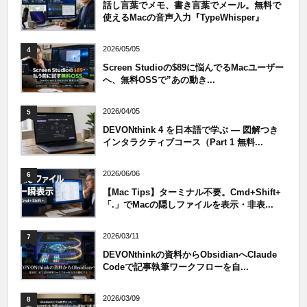
話し言葉でメモ、書き言葉でメール。無料で
使えるMacの音声入力『TypeWhisper』
2026/05/05
4
Screen Studioの$89に悩んでるMacユーザー
へ、無料OSSで”あの動き...
2026/04/05
5
DEVONthink 4 を日本語で学ぶ — 図解つき
インタラクティブコース（Part 1 無料...
2026/06/06
6
【Mac Tips】ターミナル不要。Cmd+Shift+
「.」でMacの隠しファイルを表示・非表...
2026/03/11
7
DEVONthinkの資料からObsidianへClaude
Codeで記事執筆ワークフローを自...
2026/03/09
8