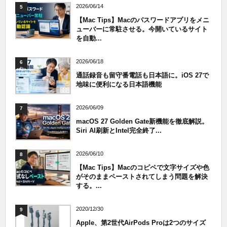
2026/06/14
5
【Mac Tips】Macのパスワードアプリをメニ
ューバーに常駐させる。今開いているサイト
を自動...
2026/06/18
6
通話録音も留守番電話も日本語に。iOS 27で
地味に便利になる日本語機能
2026/06/09
7
macOS 27 Golden Gate新機能を徹底解説。
Siri AI刷新とIntel完全終了...
2026/06/10
8
【Mac Tips】Macのコピペで文字サイズや色
がそのままペーストされてしまう問題を解決
する。...
2020/12/30
9
Apple、第2世代AirPods Proは2つのサイズ