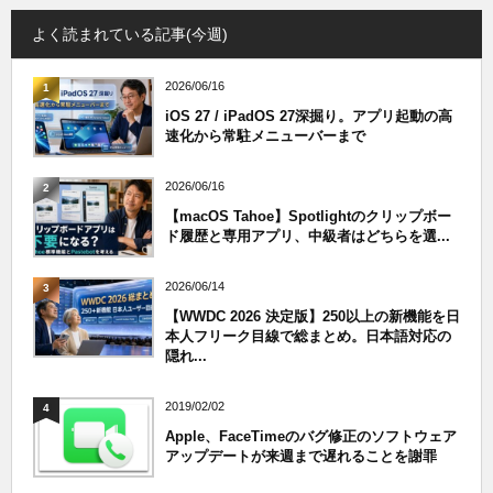
よく読まれている記事(今週)
2026/06/16
1
iOS 27 / iPadOS 27深掘り。アプリ起動の高
速化から常駐メニューバーまで
2026/06/16
2
【macOS Tahoe】Spotlightのクリップボー
ド履歴と専用アプリ、中級者はどちらを選...
2026/06/14
3
【WWDC 2026 決定版】250以上の新機能を日
本人フリーク目線で総まとめ。日本語対応の
隠れ...
2019/02/02
4
Apple、FaceTimeのバグ修正のソフトウェア
アップデートが来週まで遅れることを謝罪