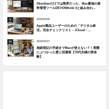
Obsidianだけでは限界だった、Mac最強の資
料管理ツールDEVONthink 4と組み合わ...
2026/03/28
9
Apple製品ユーザーのための「デジタル終
活」完全チェックリスト – iCloud・...
2026/03/27
10
相続登記の手続きでMacが使えない？！実際
にぶつかった壁と回避策【70代夫婦の実体
験】