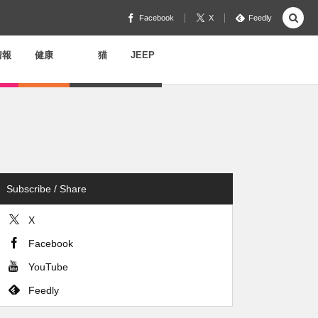
Facebook
X
Feedly
情報
健康
猫
JEEP
Subscribe / Share
X
Facebook
YouTube
Feedly