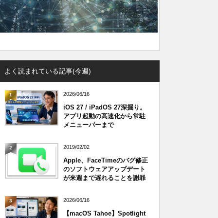
よく読まれている記事(今週)
2026/06/16
1
iOS 27 / iPadOS 27深掘り。
アプリ起動の高速化から常駐
メニューバーまで
2019/02/02
2
Apple、FaceTimeのバグ修正
のソフトウェアアップデート
が来週まで遅れることを謝罪
2026/06/16
3
【macOS Tahoe】Spotlight