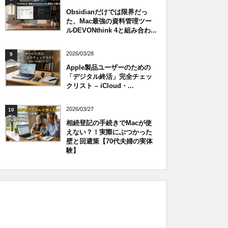
Obsidianだけでは限界だっ
た、Mac最強の資料管理ツー
ルDEVONthink 4と組み合わ...
2026/03/28
9
Apple製品ユーザーのための
「デジタル終活」完全チェッ
クリスト – iCloud・...
2026/03/27
10
相続登記の手続きでMacが使
えない？！実際にぶつかった
壁と回避策【70代夫婦の実体
験】