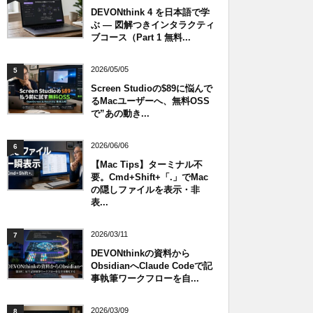
DEVONthink 4 を日本語で学
ぶ — 図解つきインタラクティ
ブコース（Part 1 無料...
2026/05/05
5
Screen Studioの$89に悩んで
るMacユーザーへ、無料OSS
で”あの動き...
2026/06/06
6
【Mac Tips】ターミナル不
要。Cmd+Shift+「.」でMac
の隠しファイルを表示・非
表...
2026/03/11
7
DEVONthinkの資料から
ObsidianへClaude Codeで記
事執筆ワークフローを自...
2026/03/09
8