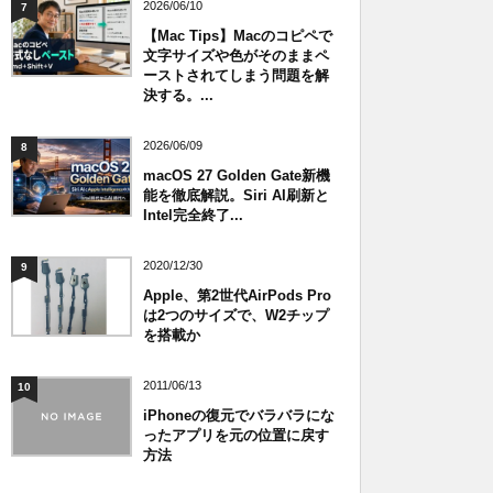
2026/06/10
7
【Mac Tips】Macのコピペで
文字サイズや色がそのままペ
ーストされてしまう問題を解
決する。...
2026/06/09
8
macOS 27 Golden Gate新機
能を徹底解説。Siri AI刷新と
Intel完全終了...
2020/12/30
9
Apple、第2世代AirPods Pro
は2つのサイズで、W2チップ
を搭載か
2011/06/13
10
iPhoneの復元でバラバラにな
ったアプリを元の位置に戻す
方法