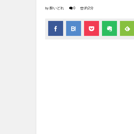
酔いどれ
0
約2分
by