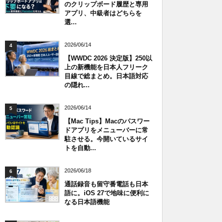
のクリップボード履歴と専用
アプリ、中級者はどちらを
選...
2026/06/14
4
【WWDC 2026 決定版】250以
上の新機能を日本人フリーク
目線で総まとめ。日本語対応
の隠れ...
2026/06/14
5
【Mac Tips】Macのパスワー
ドアプリをメニューバーに常
駐させる。今開いているサイ
トを自動...
2026/06/18
6
通話録音も留守番電話も日本
語に。iOS 27で地味に便利に
なる日本語機能