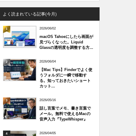
よく読まれている記事(今月)
2026/06/02
1
macOS Tahoeにしたら画面が
見づらくなった。Liquid
Glassの透明度を調整する方...
2026/06/04
2
【Mac Tips】Finderでよく使
うフォルダに一瞬で移動す
る。知っておきたいショート
カット...
2026/05/16
3
話し言葉でメモ、書き言葉で
メール。無料で使えるMacの
音声入力『TypeWhisper』
2026/04/05
4