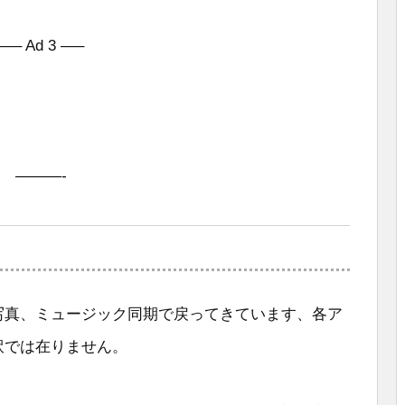
—– Ad 3 —–
———-
写真、ミュージック同期で戻ってきています、各ア
訳では在りません。