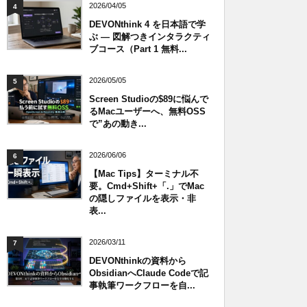
2026/04/05
4
DEVONthink 4 を日本語で学
ぶ — 図解つきインタラクティ
ブコース（Part 1 無料...
2026/05/05
5
Screen Studioの$89に悩んで
るMacユーザーへ、無料OSS
で”あの動き...
2026/06/06
6
【Mac Tips】ターミナル不
要。Cmd+Shift+「.」でMac
の隠しファイルを表示・非
表...
2026/03/11
7
DEVONthinkの資料から
ObsidianへClaude Codeで記
事執筆ワークフローを自...