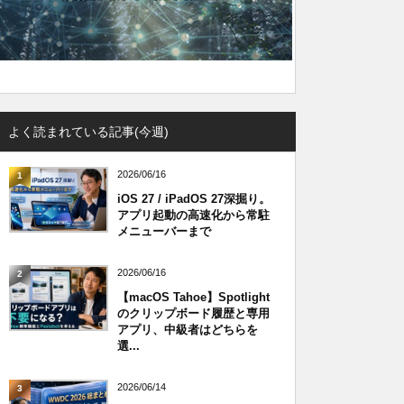
よく読まれている記事(今週)
2026/06/16
1
iOS 27 / iPadOS 27深掘り。
アプリ起動の高速化から常駐
メニューバーまで
2026/06/16
2
【macOS Tahoe】Spotlight
のクリップボード履歴と専用
アプリ、中級者はどちらを
選...
2026/06/14
3