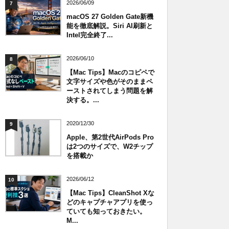
2026/06/09
7
macOS 27 Golden Gate新機
能を徹底解説。Siri AI刷新と
Intel完全終了...
2026/06/10
8
【Mac Tips】Macのコピペで
文字サイズや色がそのままペ
ーストされてしまう問題を解
決する。...
2020/12/30
9
Apple、第2世代AirPods Pro
は2つのサイズで、W2チップ
を搭載か
2026/06/12
10
【Mac Tips】CleanShot Xな
どのキャプチャアプリを使っ
ていても知っておきたい。
M...