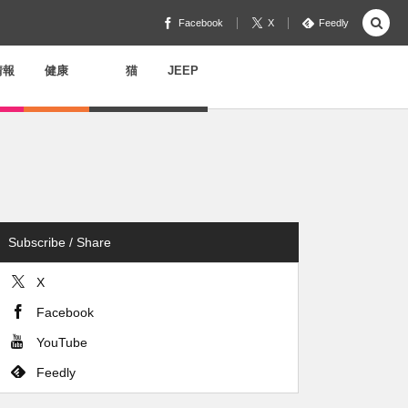
Facebook
X
Feedly
情報
健康
猫
JEEP
Subscribe / Share
X
Facebook
YouTube
Feedly