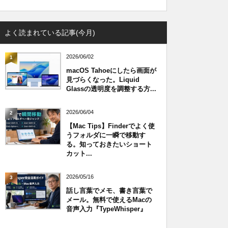
よく読まれている記事(今月)
2026/06/02
1
macOS Tahoeにしたら画面が
見づらくなった。Liquid
Glassの透明度を調整する方...
2026/06/04
2
【Mac Tips】Finderでよく使
うフォルダに一瞬で移動す
る。知っておきたいショート
カット...
2026/05/16
3
話し言葉でメモ、書き言葉で
メール。無料で使えるMacの
音声入力『TypeWhisper』