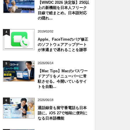
【WWDC 2026 決定版】250以
上の新機能を日本人フリーク
目線で総まとめ。日本語対応
の隠れ...
2019/02/02
4
Apple、FaceTimeのバグ修正
のソフトウェアアップデート
が来週まで遅れることを謝罪
2026/06/14
5
【Mac Tips】Macのパスワー
ドアプリをメニューバーに常
駐させる。今開いているサイ
トを自動...
2026/06/18
6
通話録音も留守番電話も日本
語に。iOS 27で地味に便利に
なる日本語機能