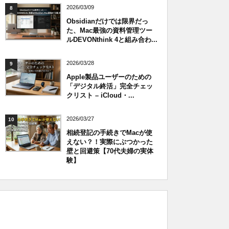
2026/03/09
8
Obsidianだけでは限界だっ
た、Mac最強の資料管理ツー
ルDEVONthink 4と組み合わ...
2026/03/28
9
Apple製品ユーザーのための
「デジタル終活」完全チェッ
クリスト – iCloud・...
2026/03/27
10
相続登記の手続きでMacが使
えない？！実際にぶつかった
壁と回避策【70代夫婦の実体
験】