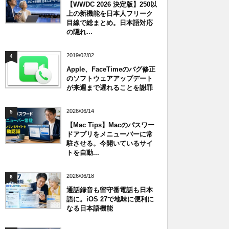
【WWDC 2026 決定版】250以
上の新機能を日本人フリーク
目線で総まとめ。日本語対応
の隠れ...
2019/02/02
4
Apple、FaceTimeのバグ修正
のソフトウェアアップデート
が来週まで遅れることを謝罪
2026/06/14
5
【Mac Tips】Macのパスワー
ドアプリをメニューバーに常
駐させる。今開いているサイ
トを自動...
2026/06/18
6
通話録音も留守番電話も日本
語に。iOS 27で地味に便利に
なる日本語機能