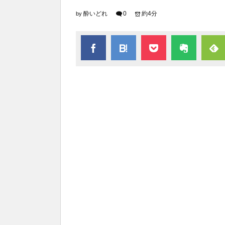
酔いどれ
0
約4分
by