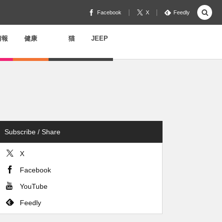
Facebook
X
Feedly
情報
健康
猫
JEEP
Subscribe / Share
X
Facebook
YouTube
Feedly