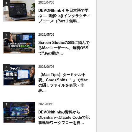
2026/04/05
4
DEVONthink 4 を日本語で学
ぶ — 図解つきインタラクティ
ブコース（Part 1 無料...
2026/05/05
5
Screen Studioの$89に悩んで
るMacユーザーへ、無料OSS
で”あの動き...
2026/06/06
6
【Mac Tips】ターミナル不
要。Cmd+Shift+「.」でMac
の隠しファイルを表示・非
表...
2026/03/11
7
DEVONthinkの資料から
ObsidianへClaude Codeで記
事執筆ワークフローを自...