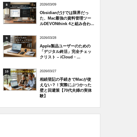
2026/03/09
8
Obsidianだけでは限界だっ
た、Mac最強の資料管理ツー
ルDEVONthink 4と組み合わ...
2026/03/28
9
Apple製品ユーザーのための
「デジタル終活」完全チェッ
クリスト – iCloud・...
2026/03/27
10
相続登記の手続きでMacが使
えない？！実際にぶつかった
壁と回避策【70代夫婦の実体
験】