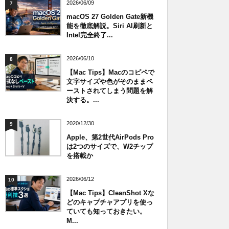
2026/06/09
7
macOS 27 Golden Gate新機
能を徹底解説。Siri AI刷新と
Intel完全終了...
2026/06/10
8
【Mac Tips】Macのコピペで
文字サイズや色がそのままペ
ーストされてしまう問題を解
決する。...
2020/12/30
9
Apple、第2世代AirPods Pro
は2つのサイズで、W2チップ
を搭載か
2026/06/12
10
【Mac Tips】CleanShot Xな
どのキャプチャアプリを使っ
ていても知っておきたい。
M...