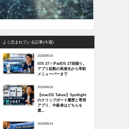
よく読まれている記事(今週)
2026/06/16
1
iOS 27 / iPadOS 27深掘り。
アプリ起動の高速化から常駐
メニューバーまで
2026/06/16
2
【macOS Tahoe】Spotlight
のクリップボード履歴と専用
アプリ、中級者はどちらを
選...
2026/06/14
3