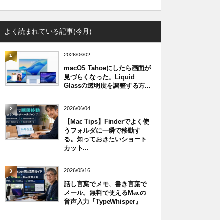
よく読まれている記事(今月)
2026/06/02
1
macOS Tahoeにしたら画面が
見づらくなった。Liquid
Glassの透明度を調整する方...
2026/06/04
2
【Mac Tips】Finderでよく使
うフォルダに一瞬で移動す
る。知っておきたいショート
カット...
2026/05/16
3
話し言葉でメモ、書き言葉で
メール。無料で使えるMacの
音声入力『TypeWhisper』