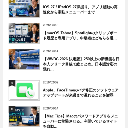
iOS 27 / iPadOS 27深掘り。アプリ起動の高
速化から常駐メニューバーまで
2026/06/16
2
【macOS Tahoe】Spotlightのクリップボー
ド履歴と専用アプリ、中級者はどちらを選...
2026/06/14
3
【WWDC 2026 決定版】250以上の新機能を日
本人フリーク目線で総まとめ。日本語対応の
隠れ...
2019/02/02
4
Apple、FaceTimeのバグ修正のソフトウェア
アップデートが来週まで遅れることを謝罪
2026/06/14
5
【Mac Tips】Macのパスワードアプリをメニ
ューバーに常駐させる。今開いているサイト
を自動...