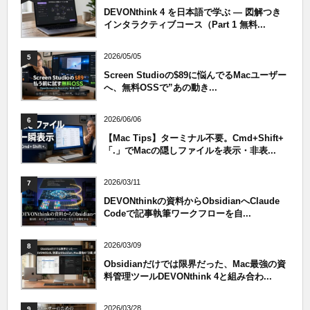
DEVONthink 4 を日本語で学ぶ — 図解つき
インタラクティブコース（Part 1 無料...
2026/05/05
5
Screen Studioの$89に悩んでるMacユーザー
へ、無料OSSで”あの動き...
2026/06/06
6
【Mac Tips】ターミナル不要。Cmd+Shift+
「.」でMacの隠しファイルを表示・非表...
2026/03/11
7
DEVONthinkの資料からObsidianへClaude
Codeで記事執筆ワークフローを自...
2026/03/09
8
Obsidianだけでは限界だった、Mac最強の資
料管理ツールDEVONthink 4と組み合わ...
2026/03/28
9