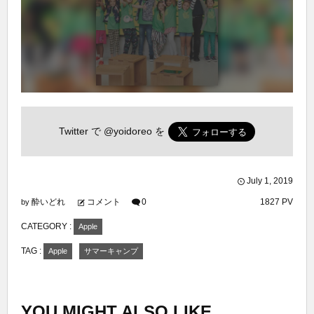
Twitter で
@yoidoreo
を
July
1
,
2019
酔いどれ
コメント
0
1827 PV
by
CATEGORY :
Apple
TAG :
Apple
サマーキャンプ
YOU MIGHT ALSO LIKE