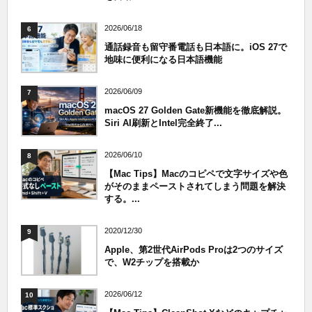
2026/06/18
6
通話録音も留守番電話も日本語に。iOS 27で
地味に便利になる日本語機能
2026/06/09
7
macOS 27 Golden Gate新機能を徹底解説。
Siri AI刷新とIntel完全終了...
2026/06/10
8
【Mac Tips】Macのコピペで文字サイズや色
がそのままペーストされてしまう問題を解決
する。...
2020/12/30
9
Apple、第2世代AirPods Proは2つのサイズ
で、W2チップを搭載か
2026/06/12
10