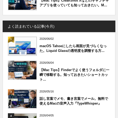
【Mac Tips】CleanShot Xなどのキャプチャ
アプリを使っていても知っておきたい。M...
よく読まれている記事(今月)
2026/06/02
1
macOS Tahoeにしたら画面が見づらくなっ
た。Liquid Glassの透明度を調整する方...
2026/06/04
2
【Mac Tips】Finderでよく使うフォルダに一
瞬で移動する。知っておきたいショートカッ
ト...
2026/05/16
3
話し言葉でメモ、書き言葉でメール。無料で
使えるMacの音声入力『TypeWhisper』
2026/04/05
4