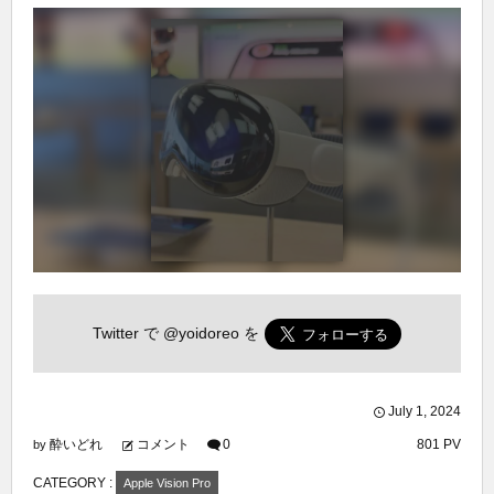
Twitter で
@yoidoreo
を
July
1
,
2024
酔いどれ
コメント
0
801 PV
by
CATEGORY :
Apple Vision Pro