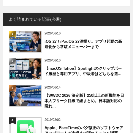
よく読まれている記事(今週)
2026/06/16
1
iOS 27 / iPadOS 27深掘り。アプリ起動の高
速化から常駐メニューバーまで
2026/06/16
2
【macOS Tahoe】Spotlightのクリップボー
ド履歴と専用アプリ、中級者はどちらを選...
2026/06/14
3
【WWDC 2026 決定版】250以上の新機能を日
本人フリーク目線で総まとめ。日本語対応の
隠れ...
2019/02/02
4
Apple、FaceTimeのバグ修正のソフトウェア