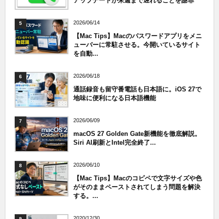
アップデートが来週まで遅れることを謝罪
2026/06/14
5
【Mac Tips】Macのパスワードアプリをメニ
ューバーに常駐させる。今開いているサイト
を自動...
2026/06/18
6
通話録音も留守番電話も日本語に。iOS 27で
地味に便利になる日本語機能
2026/06/09
7
macOS 27 Golden Gate新機能を徹底解説。
Siri AI刷新とIntel完全終了...
2026/06/10
8
【Mac Tips】Macのコピペで文字サイズや色
がそのままペーストされてしまう問題を解決
する。...
2020/12/30
9