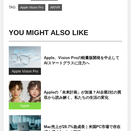
TAG :
Apple Vision Pro
AR/VR
YOU MIGHT ALSO LIKE
Apple、Vision Proの軽量版開発を中止して
AIスマートグラスに注力へ
Apple Vision Pro
Appleの「未来計画」が加速？AI企業2社の買
収から読み解く、私たちの生活の変化
Apple
Mac売上が28.7%急成長｜米国PC市場で存在