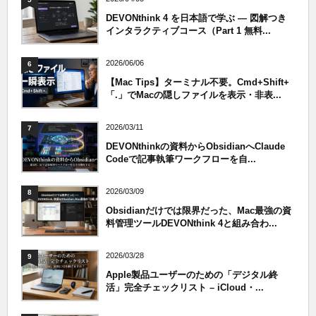
DEVONthink 4 を日本語で学ぶ — 図解つき
インタラクティブコース（Part 1 無料...
2026/06/06
6
【Mac Tips】ターミナル不要。Cmd+Shift+
「.」でMacの隠しファイルを表示・非表...
2026/03/11
7
DEVONthinkの資料からObsidianへClaude
Codeで記事執筆ワークフローを自...
2026/03/09
8
Obsidianだけでは限界だった、Mac最強の資
料管理ツールDEVONthink 4と組み合わ...
2026/03/28
9
Apple製品ユーザーのための「デジタル終
活」完全チェックリスト – iCloud・...