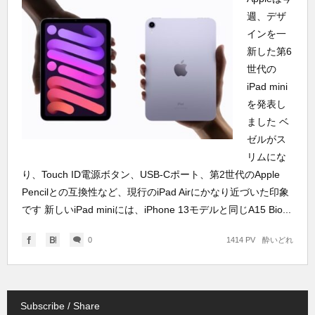
週、デザ
インを一
新した第6
世代の
iPad mini
を発表し
ました ベ
ゼルがス
リムにな
り、Touch ID電源ボタン、USB-Cポート、第2世代のApple
Pencilとの互換性など、現行のiPad Airにかなり近づいた印象
です 新しいiPad miniには、iPhone 13モデルと同じA15 Bio...
0
1414 PV
酔いどれ
Subscribe / Share