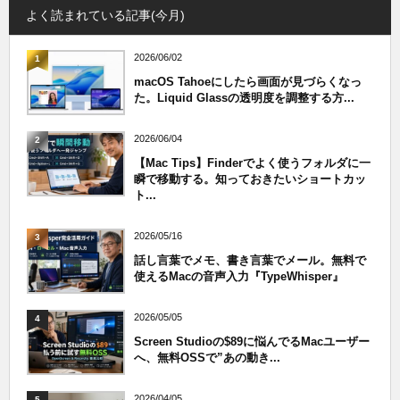
よく読まれている記事(今月)
2026/06/02
1
macOS Tahoeにしたら画面が見づらくなっ
た。Liquid Glassの透明度を調整する方...
2026/06/04
2
【Mac Tips】Finderでよく使うフォルダに一
瞬で移動する。知っておきたいショートカッ
ト...
2026/05/16
3
話し言葉でメモ、書き言葉でメール。無料で
使えるMacの音声入力『TypeWhisper』
2026/05/05
4
Screen Studioの$89に悩んでるMacユーザー
へ、無料OSSで”あの動き...
2026/04/05
5