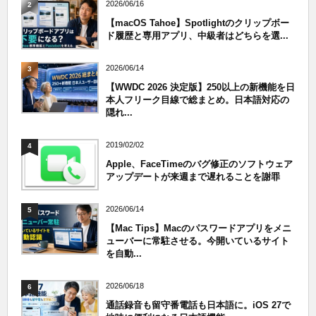
2026/06/16
2
【macOS Tahoe】Spotlightのクリップボー
ド履歴と専用アプリ、中級者はどちらを選...
2026/06/14
3
【WWDC 2026 決定版】250以上の新機能を日
本人フリーク目線で総まとめ。日本語対応の
隠れ...
2019/02/02
4
Apple、FaceTimeのバグ修正のソフトウェア
アップデートが来週まで遅れることを謝罪
2026/06/14
5
【Mac Tips】Macのパスワードアプリをメニ
ューバーに常駐させる。今開いているサイト
を自動...
2026/06/18
6
通話録音も留守番電話も日本語に。iOS 27で