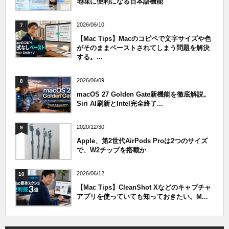
地味に便利になる日本語機能
2026/06/10
7
【Mac Tips】Macのコピペで文字サイズや色
がそのままペーストされてしまう問題を解決
する。...
2026/06/09
8
macOS 27 Golden Gate新機能を徹底解説。
Siri AI刷新とIntel完全終了...
2020/12/30
9
Apple、第2世代AirPods Proは2つのサイズ
で、W2チップを搭載か
2026/06/12
10
【Mac Tips】CleanShot Xなどのキャプチャ
アプリを使っていても知っておきたい。M...