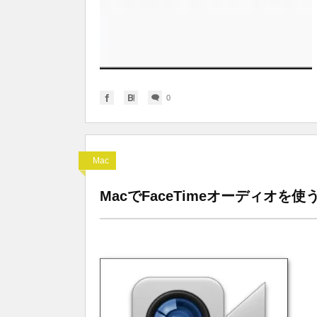
0
Mac
MacでFaceTimeオーディオを使