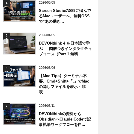
2026/05/05
4
Screen Studioの$89に悩んで
るMacユーザーへ、無料OSS
で”あの動き...
2026/04/05
5
DEVONthink 4 を日本語で学
ぶ — 図解つきインタラクティ
ブコース（Part 1 無料...
2026/06/06
6
【Mac Tips】ターミナル不
要。Cmd+Shift+「.」でMac
の隠しファイルを表示・非
表...
2026/03/11
7
DEVONthinkの資料から
ObsidianへClaude Codeで記
事執筆ワークフローを自...