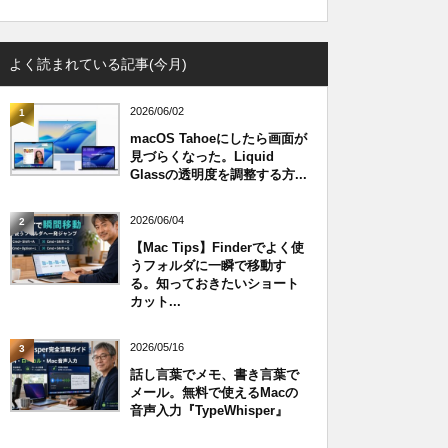
よく読まれている記事(今月)
2026/06/02
1
macOS Tahoeにしたら画面が
見づらくなった。Liquid
Glassの透明度を調整する方...
2026/06/04
2
【Mac Tips】Finderでよく使
うフォルダに一瞬で移動す
る。知っておきたいショート
カット...
2026/05/16
3
話し言葉でメモ、書き言葉で
メール。無料で使えるMacの
音声入力『TypeWhisper』