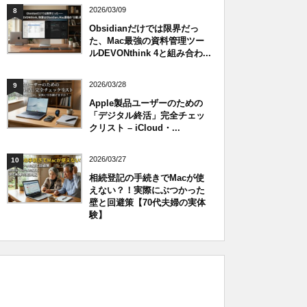
2026/03/09
8
Obsidianだけでは限界だっ
た、Mac最強の資料管理ツー
ルDEVONthink 4と組み合わ...
2026/03/28
9
Apple製品ユーザーのための
「デジタル終活」完全チェッ
クリスト – iCloud・...
2026/03/27
10
相続登記の手続きでMacが使
えない？！実際にぶつかった
壁と回避策【70代夫婦の実体
験】