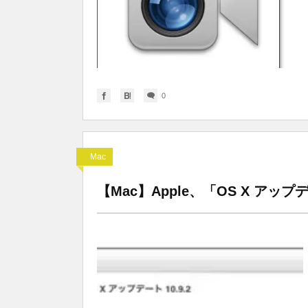
0
Mac
【Mac】Apple、「OS X アップ