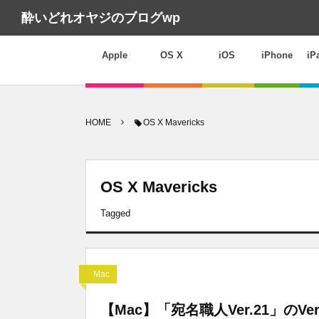
酔いどれオヤジのブログwp
Apple
OS X
iOS
iPhone
iP
HOME
OS X Mavericks
OS X Mavericks
Tagged
Mac
【Mac】「宛名職人Ver.21」のV