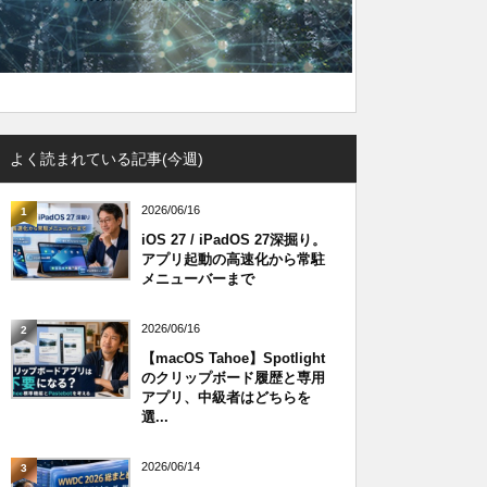
よく読まれている記事(今週)
2026/06/16
1
iOS 27 / iPadOS 27深掘り。
アプリ起動の高速化から常駐
メニューバーまで
2026/06/16
2
【macOS Tahoe】Spotlight
のクリップボード履歴と専用
アプリ、中級者はどちらを
選...
2026/06/14
3