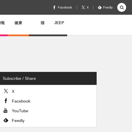
Facebook
X
Feedly
情報
健康
猫
JEEP
Subscribe / Share
X
Facebook
YouTube
Feedly