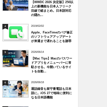
【WWDC 2026 決定版】250以
上の新機能を日本人フリーク
目線で総まとめ。日本語対応
の隠れ...
2019/02/02
4
Apple、FaceTimeのバグ修正
のソフトウェアアップデート
が来週まで遅れることを謝罪
2026/06/14
5
【Mac Tips】Macのパスワー
ドアプリをメニューバーに常
駐させる。今開いているサイ
トを自動...
2026/06/18
6
通話録音も留守番電話も日本
語に。iOS 27で地味に便利に
なる日本語機能