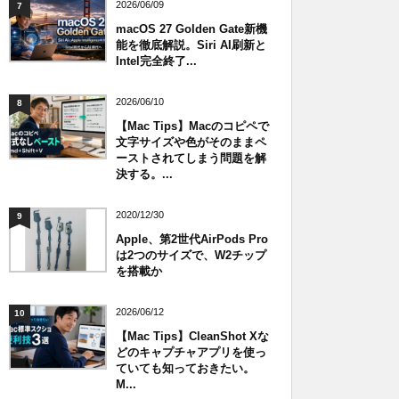
2026/06/09
7
macOS 27 Golden Gate新機
能を徹底解説。Siri AI刷新と
Intel完全終了...
2026/06/10
8
【Mac Tips】Macのコピペで
文字サイズや色がそのままペ
ーストされてしまう問題を解
決する。...
2020/12/30
9
Apple、第2世代AirPods Pro
は2つのサイズで、W2チップ
を搭載か
2026/06/12
10
【Mac Tips】CleanShot Xな
どのキャプチャアプリを使っ
ていても知っておきたい。
M...