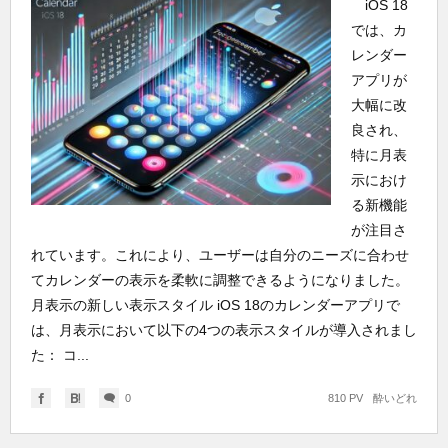
iOS 18
では、カ
レンダー
アプリが
大幅に改
良され、
特に月表
示におけ
る新機能
が注目さ
れています。これにより、ユーザーは自分のニーズに合わせ
てカレンダーの表示を柔軟に調整できるようになりました。
月表示の新しい表示スタイル iOS 18のカレンダーアプリで
は、月表示において以下の4つの表示スタイルが導入されまし
た： コ...
0
810 PV
酔いどれ