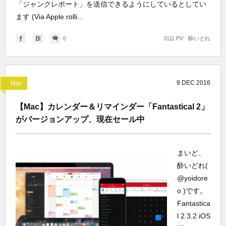
「ジャンクレポート」を送信できるようにしているとしてい
ます (Via Apple rolli...
0
3111 PV
酔いどれ
9
DEC
2016
Mac
【Mac】カレンダー＆リマインダー「Fantastical 2」
がバージョンアップ、現在セール中
まいど、
酔いどれ(
@yoidore
o )です。
Fantastica
l 2.3.2 iOS