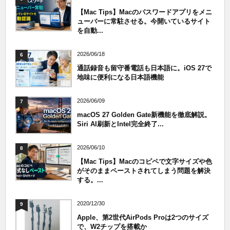
【Mac Tips】Macのパスワードアプリをメニ
ューバーに常駐させる。今開いているサイト
を自動...
2026/06/18
6
通話録音も留守番電話も日本語に。iOS 27で
地味に便利になる日本語機能
2026/06/09
7
macOS 27 Golden Gate新機能を徹底解説。
Siri AI刷新とIntel完全終了...
2026/06/10
8
【Mac Tips】Macのコピペで文字サイズや色
がそのままペーストされてしまう問題を解決
する。...
2020/12/30
9
Apple、第2世代AirPods Proは2つのサイズ
で、W2チップを搭載か