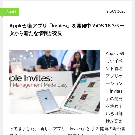
9
JAN
2025
Apple
Appleが新アプリ「Invites」を開発中？iOS 18.3ベー
タから新たな情報が発見
Appleが新
しいイベ
ント管理
アプリケ
ーション
「Invites
」の開発
を進めて
いる可能
性が高ま
ってきました。 新しいアプリ「Invites」とは？ 開発の舞台裏