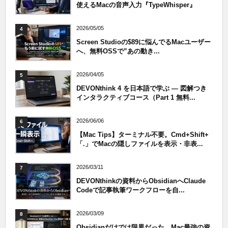
使えるMacの音声入力『TypeWhisper』
2026/05/05
4
Screen Studioの$89に悩んでるMacユーザー
へ、無料OSSで”あの動き...
2026/04/05
5
DEVONthink 4 を日本語で学ぶ — 図解つき
インタラクティブコース（Part 1 無料...
2026/06/06
6
【Mac Tips】ターミナル不要。Cmd+Shift+
「.」でMacの隠しファイルを表示・非表...
2026/03/11
7
DEVONthinkの資料からObsidianへClaude
Codeで記事執筆ワークフローを自...
2026/03/09
8
Obsidianだけでは限界だった、Mac最強の資