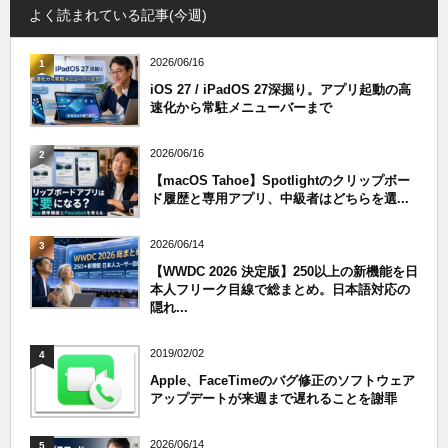
よく読まれている記事(今週)
2026/06/16
1
iOS 27 / iPadOS 27深掘り。アプリ起動の高
速化から常駐メニューバーまで
2026/06/16
2
【macOS Tahoe】Spotlightのクリップボー
ド履歴と専用アプリ、中級者はどちらを選...
2026/06/14
3
【WWDC 2026 決定版】250以上の新機能を日
本人フリーク目線で総まとめ。日本語対応の
隠れ...
2019/02/02
4
Apple、FaceTimeのバグ修正のソフトウェア
アップデートが来週まで遅れることを謝罪
2026/06/14
5