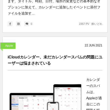
ます、タイトル、時刻、日付、場所の変更などの基本的なオ
プションに加えて、カレンダーに追加したイベントに添付フ
ァイルを追加す...
0
2357 PV
酔いどれ
22
JUN
2021
Apple
iCloudカレンダー、未だカレンダースパムの問題にユ
ーザーは悩まされている
カレンダ
ーのスパ
ムは、
Appleが過
去にこの