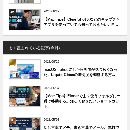
2026/06/12
10
【Mac Tips】CleanShot Xなどのキャプチャ
アプリを使っていても知っておきたい。M...
よく読まれている記事(今月)
2026/06/02
1
macOS Tahoeにしたら画面が見づらくなっ
た。Liquid Glassの透明度を調整する方...
2026/06/04
2
【Mac Tips】Finderでよく使うフォルダに一
瞬で移動する。知っておきたいショートカッ
ト...
2026/05/16
3
話し言葉でメモ、書き言葉でメール。無料で