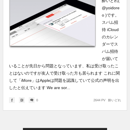
酔いどれ(
@yoidore
o )です。
スパム招
待 iCloud
のカレン
ダーでス
パム招待
が届いて
いることが先日から問題となっています、私は受け取ったこ
とはないのですが友人で受け取った方も居られます これに関
して「iMore」はAppleは問題を認識していて公式の声明を出
したと伝えています We are sor...
0
2644 PV
酔いどれ