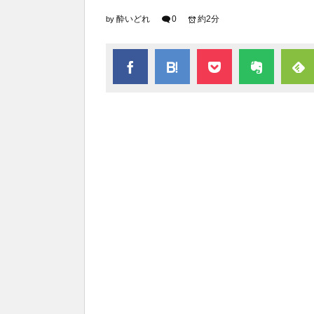
酔いどれ
0
約2分
by