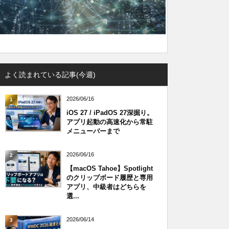
よく読まれている記事(今週)
2026/06/16
1
iOS 27 / iPadOS 27深掘り。
アプリ起動の高速化から常駐
メニューバーまで
2026/06/16
2
【macOS Tahoe】Spotlight
のクリップボード履歴と専用
アプリ、中級者はどちらを
選...
2026/06/14
3