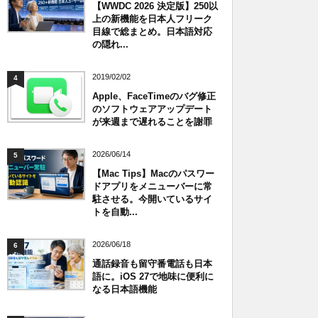
【WWDC 2026 決定版】250以
上の新機能を日本人フリーク
目線で総まとめ。日本語対応
の隠れ...
2019/02/02
4
Apple、FaceTimeのバグ修正
のソフトウェアアップデート
が来週まで遅れることを謝罪
2026/06/14
5
【Mac Tips】Macのパスワー
ドアプリをメニューバーに常
駐させる。今開いているサイ
トを自動...
2026/06/18
6
通話録音も留守番電話も日本
語に。iOS 27で地味に便利に
なる日本語機能