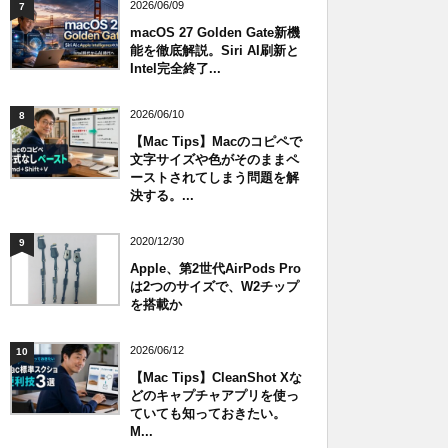
2026/06/09
7
macOS 27 Golden Gate新機
能を徹底解説。Siri AI刷新と
Intel完全終了...
2026/06/10
8
【Mac Tips】Macのコピペで
文字サイズや色がそのままペ
ーストされてしまう問題を解
決する。...
2020/12/30
9
Apple、第2世代AirPods Pro
は2つのサイズで、W2チップ
を搭載か
2026/06/12
10
【Mac Tips】CleanShot Xな
どのキャプチャアプリを使っ
ていても知っておきたい。
M...