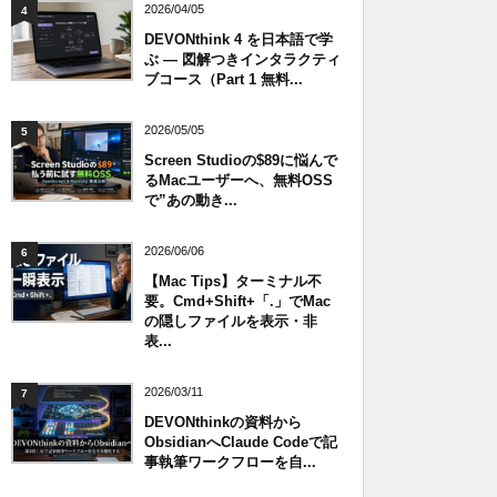
2026/04/05
4
DEVONthink 4 を日本語で学
ぶ — 図解つきインタラクティ
ブコース（Part 1 無料...
2026/05/05
5
Screen Studioの$89に悩んで
るMacユーザーへ、無料OSS
で”あの動き...
2026/06/06
6
【Mac Tips】ターミナル不
要。Cmd+Shift+「.」でMac
の隠しファイルを表示・非
表...
2026/03/11
7
DEVONthinkの資料から
ObsidianへClaude Codeで記
事執筆ワークフローを自...