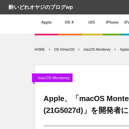
酔いどれオヤジのブログwp
Apple
OS X
iOS
iPhone
iP
HOME
OS X/macOS
macOS Monterey
Appl
macOS Monterey
Apple、「macOS Montere
(21G5027d)」を開発