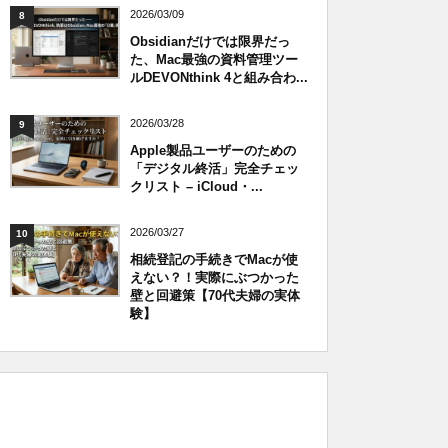
2026/03/09
8
Obsidianだけでは限界だっ
た、Mac最強の資料管理ツー
ルDEVONthink 4と組み合わ...
2026/03/28
9
Apple製品ユーザーのための
「デジタル終活」完全チェッ
クリスト – iCloud・...
2026/03/27
10
相続登記の手続きでMacが使
えない？！実際にぶつかった
壁と回避策【70代夫婦の実体
験】