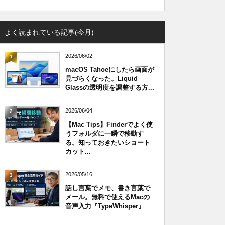
よく読まれている記事(今月)
2026/06/02
1
macOS Tahoeにしたら画面が
見づらくなった。Liquid
Glassの透明度を調整する方...
2026/06/04
2
【Mac Tips】Finderでよく使
うフォルダに一瞬で移動す
る。知っておきたいショート
カット...
2026/05/16
3
話し言葉でメモ、書き言葉で
メール。無料で使えるMacの
音声入力『TypeWhisper』