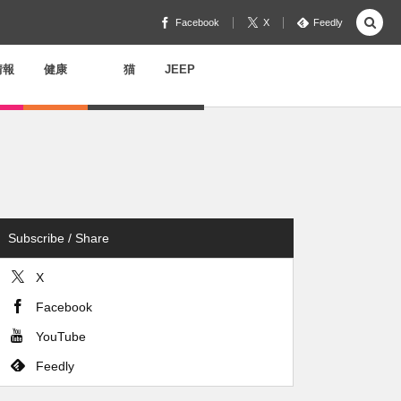
Facebook
X
Feedly
情報
健康
猫
JEEP
Subscribe / Share
X
Facebook
YouTube
Feedly