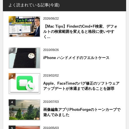
よく読まれている記事(今週)
2026/06/22
1
【Mac Tips】FinderのCmd+F検索、デフォ
ルトの検索範囲を変えると格段に使いやす
く...
2010/09/26
2
iPhone ハンドメイドのフエルトケース
2019/02/02
3
Apple、FaceTimeのバグ修正のソフトウェア
アップデートが来週まで遅れることを謝罪
2010/07/03
4
画像編集アプリPhotoForgeのトーンカーブで
遊んでみました
2010/05/03
5