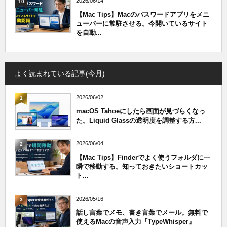
2026/06/14
10
【Mac Tips】Macのパスワードアプリをメニ
ューバーに常駐させる。今開いているサイト
を自動...
よく読まれている記事(今月)
2026/06/02
1
macOS Tahoeにしたら画面が見づらくなっ
た。Liquid Glassの透明度を調整する方...
2026/06/04
2
【Mac Tips】Finderでよく使うフォルダに一
瞬で移動する。知っておきたいショートカッ
ト...
2026/05/16
3
話し言葉でメモ、書き言葉でメール。無料で
使えるMacの音声入力『TypeWhisper』