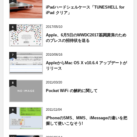
iPadハードシェルケース「TUNESHELL for
iPad クリア」
2017/05/10
6
Apple、6月5日のWWDC2017基調講演のため
のプレスの招待状を送る
2010/06/16
7
AppleからMac OS X v10.6.4 アップデートが
リリース
2011/03/20
8
Pocket WiFi の解約に関して
2011/11/04
9
iPhoneのSMS、MMS、iMessageの違いを把
握して使いこなそう!