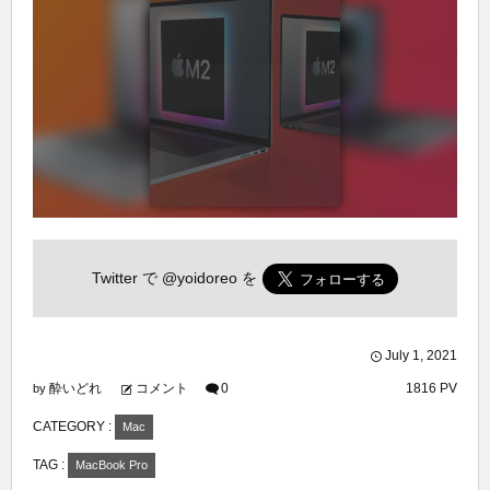
Twitter で
@yoidoreo
を
July
1
,
2021
酔いどれ
コメント
0
1816 PV
by
CATEGORY :
Mac
TAG :
MacBook Pro