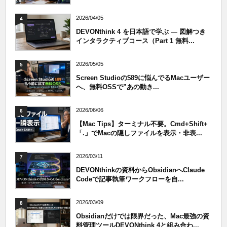
2026/04/05
4
DEVONthink 4 を日本語で学ぶ — 図解つき
インタラクティブコース（Part 1 無料...
2026/05/05
5
Screen Studioの$89に悩んでるMacユーザー
へ、無料OSSで”あの動き...
2026/06/06
6
【Mac Tips】ターミナル不要。Cmd+Shift+
「.」でMacの隠しファイルを表示・非表...
2026/03/11
7
DEVONthinkの資料からObsidianへClaude
Codeで記事執筆ワークフローを自...
2026/03/09
8
Obsidianだけでは限界だった、Mac最強の資
料管理ツールDEVONthink 4と組み合わ...