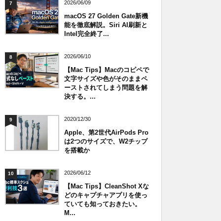
2026/06/09
7
macOS 27 Golden Gate新機
能を徹底解説。Siri AI刷新と
Intel完全終了...
2026/06/10
8
【Mac Tips】Macのコピペで
文字サイズや色がそのままペ
ーストされてしまう問題を解
決する。...
2020/12/30
9
Apple、第2世代AirPods Pro
は2つのサイズで、W2チップ
を搭載か
2026/06/12
10
【Mac Tips】CleanShot Xな
どのキャプチャアプリを使っ
ていても知っておきたい。
M...