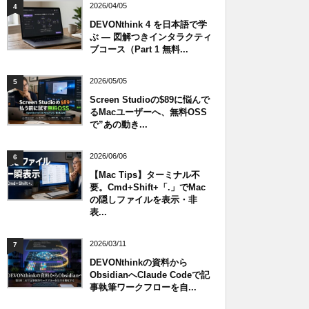
2026/04/05
4
DEVONthink 4 を日本語で学
ぶ — 図解つきインタラクティ
ブコース（Part 1 無料...
2026/05/05
5
Screen Studioの$89に悩んで
るMacユーザーへ、無料OSS
で”あの動き...
2026/06/06
6
【Mac Tips】ターミナル不
要。Cmd+Shift+「.」でMac
の隠しファイルを表示・非
表...
2026/03/11
7
DEVONthinkの資料から
ObsidianへClaude Codeで記
事執筆ワークフローを自...