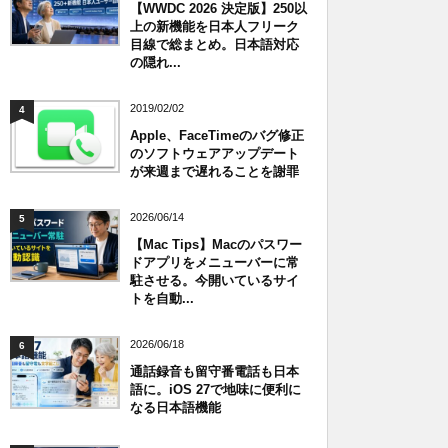
【WWDC 2026 決定版】250以
上の新機能を日本人フリーク
目線で総まとめ。日本語対応
の隠れ...
2019/02/02
4
Apple、FaceTimeのバグ修正
のソフトウェアアップデート
が来週まで遅れることを謝罪
2026/06/14
5
【Mac Tips】Macのパスワー
ドアプリをメニューバーに常
駐させる。今開いているサイ
トを自動...
2026/06/18
6
通話録音も留守番電話も日本
語に。iOS 27で地味に便利に
なる日本語機能