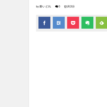
酔いどれ
0
約3分
by