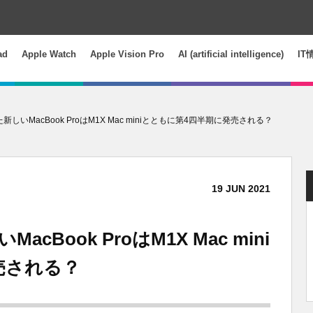
ad
Apple Watch
Apple Vision Pro
AI (artificial intelligence)
IT
しいMacBook ProはM1X Mac miniとともに第4四半期に発売される？
19
JUN
2021
Book ProはM1X Mac mini
売される？