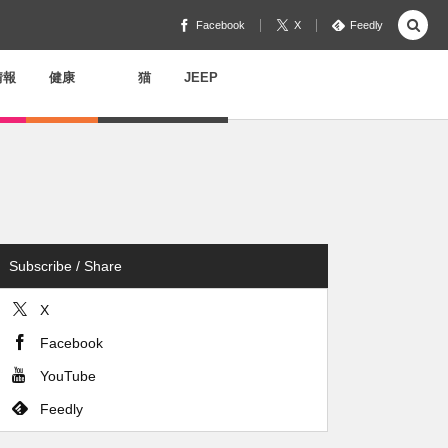
Facebook
X
Feedly
情報
健康
猫
JEEP
Subscribe / Share
X
Facebook
YouTube
Feedly