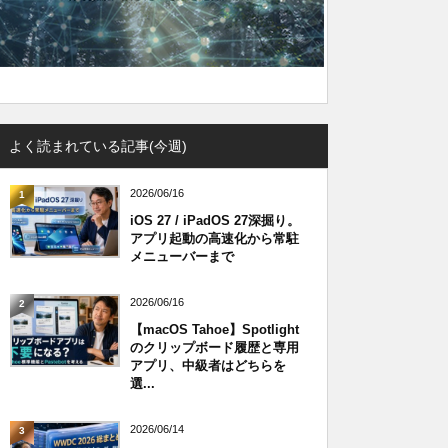
よく読まれている記事(今週)
2026/06/16
1
iOS 27 / iPadOS 27深掘り。
アプリ起動の高速化から常駐
メニューバーまで
2026/06/16
2
【macOS Tahoe】Spotlight
のクリップボード履歴と専用
アプリ、中級者はどちらを
選...
2026/06/14
3