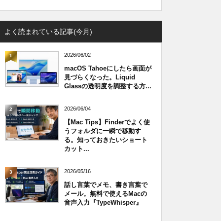
よく読まれている記事(今月)
2026/06/02
1
macOS Tahoeにしたら画面が
見づらくなった。Liquid
Glassの透明度を調整する方...
2026/06/04
2
【Mac Tips】Finderでよく使
うフォルダに一瞬で移動す
る。知っておきたいショート
カット...
2026/05/16
3
話し言葉でメモ、書き言葉で
メール。無料で使えるMacの
音声入力『TypeWhisper』