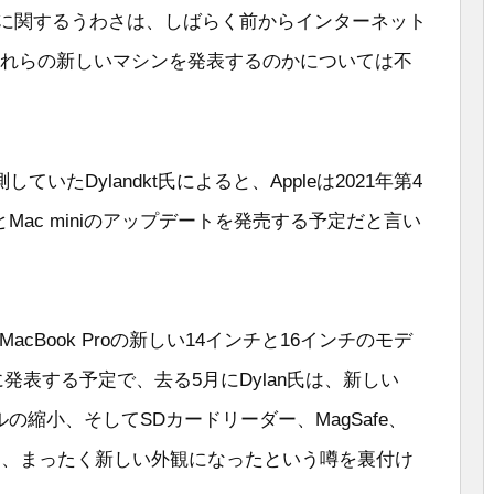
チェンジに関するうわさは、しばらく前からインターネット
つこれらの新しいマシンを発表するのかについては不
たDylandkt氏によると、Appleは2021年第4
ンとMac miniのアップデートを発売する予定だと言い
leはMacBook Proの新しい14インチと16インチのモデ
に発表する予定で、去る5月にDylan氏は、新しい
ゼルの縮小、そしてSDカードリーダー、MagSafe、
て、まったく新しい外観になったという噂を裏付け