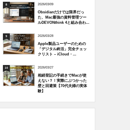
2026/03/09
8
Obsidianだけでは限界だっ
た、Mac最強の資料管理ツー
ルDEVONthink 4と組み合わ...
2026/03/28
9
Apple製品ユーザーのための
「デジタル終活」完全チェッ
クリスト – iCloud・...
2026/03/27
10
相続登記の手続きでMacが使
えない？！実際にぶつかった
壁と回避策【70代夫婦の実体
験】