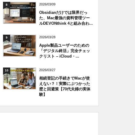
2026/03/09
8
Obsidianだけでは限界だっ
た、Mac最強の資料管理ツー
ルDEVONthink 4と組み合わ...
2026/03/28
9
Apple製品ユーザーのための
「デジタル終活」完全チェッ
クリスト – iCloud・...
2026/03/27
10
相続登記の手続きでMacが使
えない？！実際にぶつかった
壁と回避策【70代夫婦の実体
験】