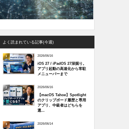
よく読まれている記事(今週)
2026/06/16
1
iOS 27 / iPadOS 27深掘り。
アプリ起動の高速化から常駐
メニューバーまで
2026/06/16
2
【macOS Tahoe】Spotlight
のクリップボード履歴と専用
アプリ、中級者はどちらを
選...
2026/06/14
3