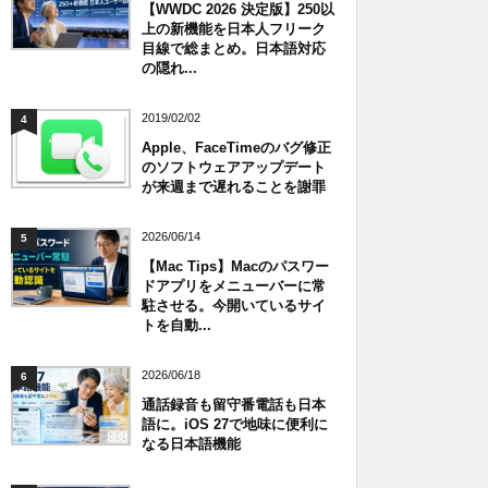
【WWDC 2026 決定版】250以
上の新機能を日本人フリーク
目線で総まとめ。日本語対応
の隠れ...
2019/02/02
4
Apple、FaceTimeのバグ修正
のソフトウェアアップデート
が来週まで遅れることを謝罪
2026/06/14
5
【Mac Tips】Macのパスワー
ドアプリをメニューバーに常
駐させる。今開いているサイ
トを自動...
2026/06/18
6
通話録音も留守番電話も日本
語に。iOS 27で地味に便利に
なる日本語機能