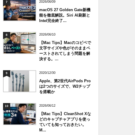
2026/06/09
7
macOS 27 Golden Gate新機
能を徹底解説。Siri AI刷新と
Intel完全終了...
2026/06/10
8
【Mac Tips】Macのコピペで
文字サイズや色がそのままペ
ーストされてしまう問題を解
決する。...
2020/12/30
9
Apple、第2世代AirPods Pro
は2つのサイズで、W2チップ
を搭載か
2026/06/12
10
【Mac Tips】CleanShot Xな
どのキャプチャアプリを使っ
ていても知っておきたい。
M...