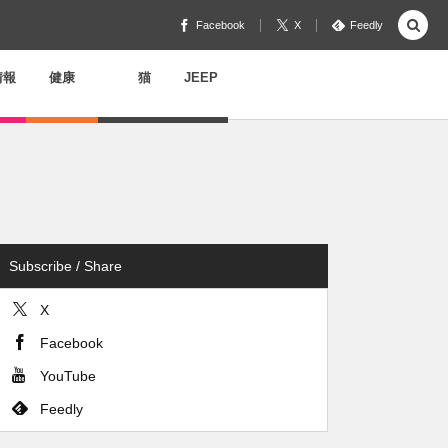
Facebook
X
Feedly
情報
健康
猫
JEEP
Subscribe / Share
X
Facebook
YouTube
Feedly