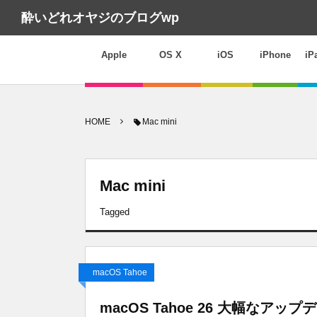
酔いどれオヤジのブログwp
Apple
OS X
iOS
iPhone
iP
HOME
Mac mini
Mac mini
Tagged
macOS Tahoe
macOS Tahoe 26 大幅なアッ