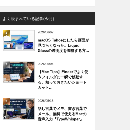
よく読まれている記事(今月)
2026/06/02
1
macOS Tahoeにしたら画面が
見づらくなった。Liquid
Glassの透明度を調整する方...
2026/06/04
2
【Mac Tips】Finderでよく使
うフォルダに一瞬で移動す
る。知っておきたいショート
カット...
2026/05/16
3
話し言葉でメモ、書き言葉で
メール。無料で使えるMacの
音声入力『TypeWhisper』