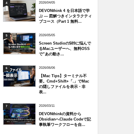
2026/04/05
4
DEVONthink 4 を日本語で学
ぶ — 図解つきインタラクティ
ブコース（Part 1 無料...
2026/05/05
5
Screen Studioの$89に悩んで
るMacユーザーへ、無料OSS
で”あの動き...
2026/06/06
6
【Mac Tips】ターミナル不
要。Cmd+Shift+「.」でMac
の隠しファイルを表示・非
表...
2026/03/11
7
DEVONthinkの資料から
ObsidianへClaude Codeで記
事執筆ワークフローを自...