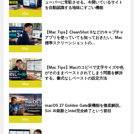
ューバーに常駐させる。今開いているサイト
を自動認識する地味にすごい機能
Mac
【Mac Tips】CleanShot Xなどのキャプチャ
アプリを使っていても知っておきたい。Mac
標準スクリーンショットの...
Mac
【Mac Tips】Macのコピペで文字サイズや色
がそのままペーストされてしまう問題を解決
する。書式なしペーストの設定方法
Mac
macOS 27 Golden Gate新機能を徹底解説。
Siri AI刷新とIntel完全終了という節目
Mac