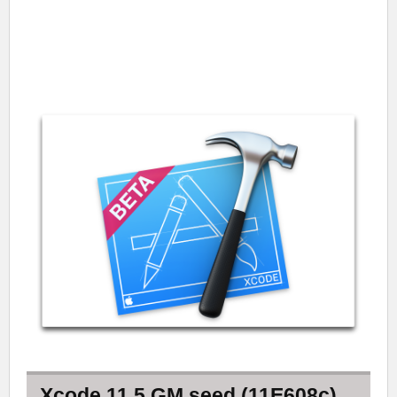
Xcode 11.5 GM seed (11E608c)