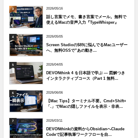
2026/05/16
3
話し言葉でメモ、書き言葉でメール。無料で
使えるMacの音声入力『TypeWhisper』
2026/05/05
4
Screen Studioの$89に悩んでるMacユーザー
へ、無料OSSで”あの動き...
2026/04/05
5
DEVONthink 4 を日本語で学ぶ — 図解つき
インタラクティブコース（Part 1 無料...
2026/06/06
6
【Mac Tips】ターミナル不要。Cmd+Shift+
「.」でMacの隠しファイルを表示・非表...
2026/03/11
7
DEVONthinkの資料からObsidianへClaude
Codeで記事執筆ワークフローを自...