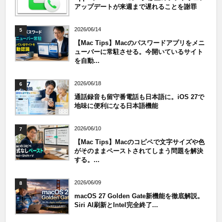
アップデートが来週まで遅れることを謝罪
2026/06/14
5
【Mac Tips】Macのパスワードアプリをメニ
ューバーに常駐させる。今開いているサイト
を自動...
2026/06/18
6
通話録音も留守番電話も日本語に。iOS 27で
地味に便利になる日本語機能
2026/06/10
7
【Mac Tips】Macのコピペで文字サイズや色
がそのままペーストされてしまう問題を解決
する。...
2026/06/09
8
macOS 27 Golden Gate新機能を徹底解説。
Siri AI刷新とIntel完全終了...