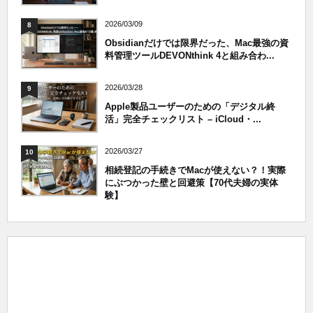
2026/03/09
8
Obsidianだけでは限界だった、Mac最強の資
料管理ツールDEVONthink 4と組み合わ...
2026/03/28
9
Apple製品ユーザーのための「デジタル終
活」完全チェックリスト – iCloud・...
2026/03/27
10
相続登記の手続きでMacが使えない？！実際
にぶつかった壁と回避策【70代夫婦の実体
験】