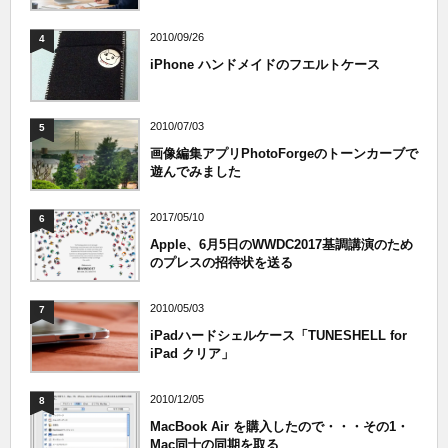
2010/09/26
4
iPhone ハンドメイドのフエルトケース
2010/07/03
5
画像編集アプリPhotoForgeのトーンカーブで
遊んでみました
2017/05/10
6
Apple、6月5日のWWDC2017基調講演のため
のプレスの招待状を送る
2010/05/03
7
iPadハードシェルケース「TUNESHELL for
iPad クリア」
2010/12/05
8
MacBook Air を購入したので・・・その1・
Mac同士の同期を取る