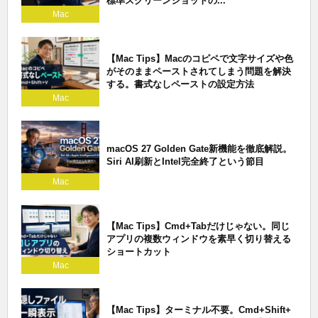
標準スクリーンショットの...
Mac
【Mac Tips】Macのコピペで文字サイズや色
がそのままペーストされてしまう問題を解決
する。書式なしペーストの設定方法
Mac
macOS 27 Golden Gate新機能を徹底解説。
Siri AI刷新とIntel完全終了という節目
Mac
【Mac Tips】Cmd+Tabだけじゃない。同じ
アプリの複数ウィンドウを素早く切り替える
ショートカット
Mac
【Mac Tips】ターミナル不要。Cmd+Shift+