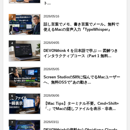
ト...
2026/05/16
3
話し言葉でメモ、書き言葉でメール。無料で
使えるMacの音声入力『TypeWhisper』
2026/04/05
4
DEVONthink 4 を日本語で学ぶ — 図解つき
インタラクティブコース（Part 1 無料...
2026/05/05
5
Screen Studioの$89に悩んでるMacユーザー
へ、無料OSSで”あの動き...
2026/06/06
6
【Mac Tips】ターミナル不要。Cmd+Shift+
「.」でMacの隠しファイルを表示・非表...
2026/03/11
7
DEVONthinkの資料からObsidianへClaude