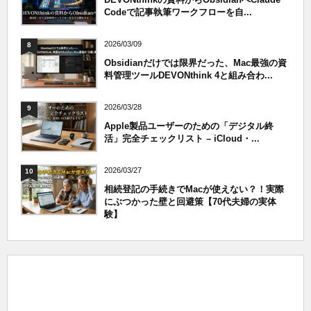
Codeで記事執筆ワークフローを自...
2026/03/09
8
Obsidianだけでは限界だった、Mac最強の資
料管理ツールDEVONthink 4と組み合わ...
2026/03/28
9
Apple製品ユーザーのための「デジタル終
活」完全チェックリスト – iCloud・...
2026/03/27
10
相続登記の手続きでMacが使えない？！実際
にぶつかった壁と回避策【70代夫婦の実体
験】