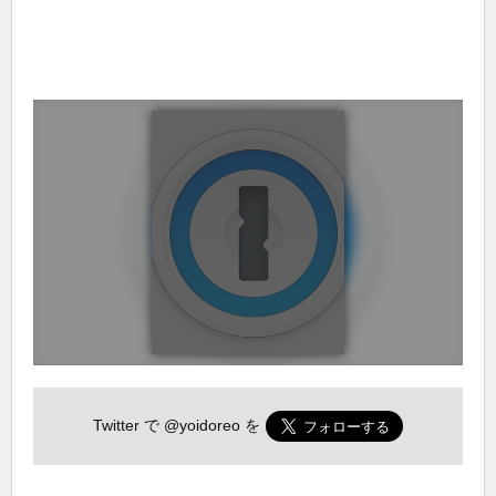
Twitter で
@yoidoreo
を