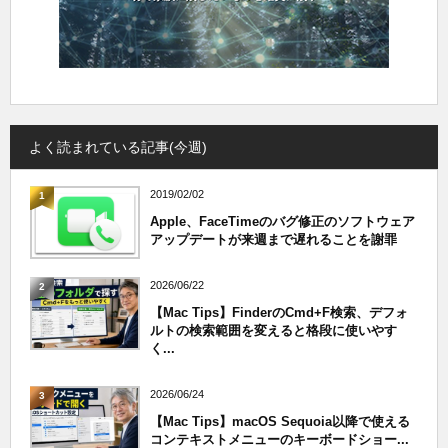
よく読まれている記事(今週)
2019/02/02
1
Apple、FaceTimeのバグ修正のソフトウェア
アップデートが来週まで遅れることを謝罪
2026/06/22
2
【Mac Tips】FinderのCmd+F検索、デフォ
ルトの検索範囲を変えると格段に使いやす
く...
2026/06/24
3
【Mac Tips】macOS Sequoia以降で使える
コンテキストメニューのキーボードショー...