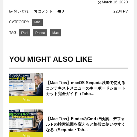
March
16
,
2020
酔いどれ
コメント
0
2234 PV
by
CATEGORY :
Mac
TAG :
iPad
iPhone
Mac
YOU MIGHT ALSO LIKE
【Mac Tips】macOS Sequoia以降で使える
コンテキストメニューのキーボードショート
カット完全ガイド（Taho...
Mac
【Mac Tips】FinderのCmd+F検索、デフォ
ルトの検索範囲を変えると格段に使いやすく
なる（Sequoia・Tah...
Mac