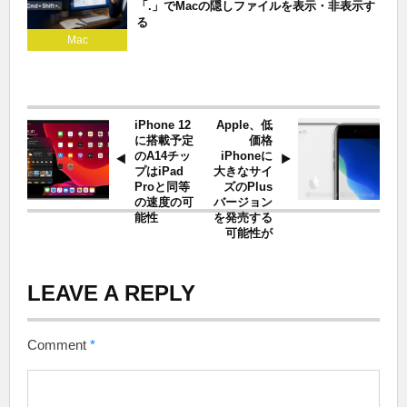
「.」でMacの隠しファイルを表示・非表示す
る
Mac
iPhone 12
Apple、低
に搭載予定
価格
のA14チッ
iPhoneに
プはiPad
大きなサイ
Proと同等
ズのPlus
の速度の可
バージョン
能性
を発売する
可能性が
LEAVE A REPLY
Comment
*