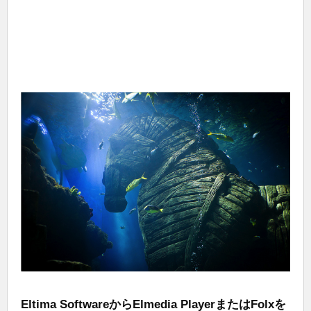
Eltima SoftwareからElmedia PlayerまたはFolxを