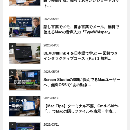
瞬で移動する。知っておきたいショートカッ
ト...
2026/05/16
3
話し言葉でメモ、書き言葉でメール。無料で
使えるMacの音声入力『TypeWhisper』
2026/04/05
4
DEVONthink 4 を日本語で学ぶ — 図解つき
インタラクティブコース（Part 1 無料...
2026/05/05
5
Screen Studioの$89に悩んでるMacユーザー
へ、無料OSSで”あの動き...
2026/06/06
6
【Mac Tips】ターミナル不要。Cmd+Shift+
「.」でMacの隠しファイルを表示・非表...
2026/03/11
7