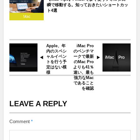
瞬で移動する。知っておきたいショートカッ
ト4選
Mac
Apple、年
iMac Pro
内のスペシ
のベンチマ
ャルイベン
ークで最新
トを行う予
のMac Pro
定はない模
よりも41％
様
速い、最も
強力なMac
であること
を確認
LEAVE A REPLY
Comment
*