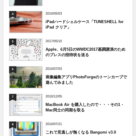
2010/05/03
4
iPadハードシェルケース「TUNESHELL for
iPad クリア」
2017/05/10
5
Apple、6月5日のWWDC2017基調講演のため
のプレスの招待状を送る
2010/07/03
6
画像編集アプリPhotoForgeのトーンカーブで
遊んでみました
2010/12/05
7
MacBook Air を購入したので・・・その1・
Mac同士の同期を取る
2010/07/21
8
これで見逃しが無くなる Bangumi v3.0