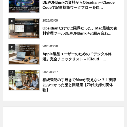
DEVONthinkの資料からObsidianへClaude
Codeで記事執筆ワークフローを自...
2026/03/09
8
Obsidianだけでは限界だった、Mac最強の資
料管理ツールDEVONthink 4と組み合わ...
2026/03/28
9
Apple製品ユーザーのための「デジタル終
活」完全チェックリスト – iCloud・...
2026/03/27
10
相続登記の手続きでMacが使えない？！実際
にぶつかった壁と回避策【70代夫婦の実体
験】