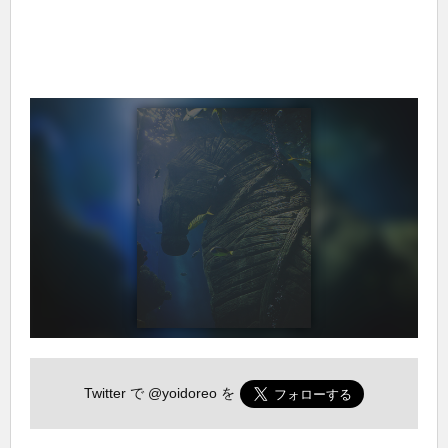
Twitter で
@yoidoreo
を