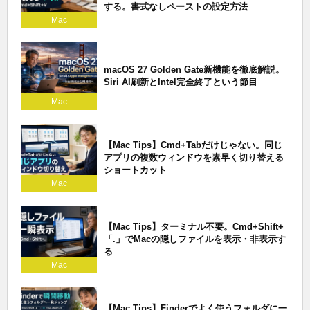
する。書式なしペーストの設定方法
Mac
macOS 27 Golden Gate新機能を徹底解説。
Siri AI刷新とIntel完全終了という節目
Mac
【Mac Tips】Cmd+Tabだけじゃない。同じ
アプリの複数ウィンドウを素早く切り替える
ショートカット
Mac
【Mac Tips】ターミナル不要。Cmd+Shift+
「.」でMacの隠しファイルを表示・非表示す
る
Mac
【Mac Tips】Finderでよく使うフォルダに一