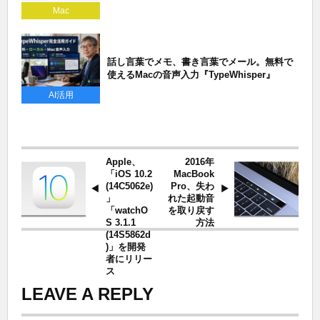
Mac
話し言葉でメモ、書き言葉でメール。無料で
使えるMacの音声入力『TypeWhisper』
AI活用
Apple、
2016年
「iOS 10.2
MacBook
(14C5062e)
Pro、失わ
」
れた起動音
「watchO
を取り戻す
S 3.1.1
方法
(14S5862d
)」を開発
者にリリー
ス
LEAVE A REPLY