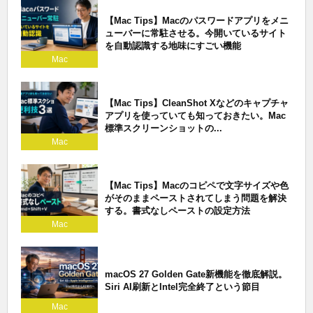
【Mac Tips】Macのパスワードアプリをメニ
ューバーに常駐させる。今開いているサイト
を自動認識する地味にすごい機能
Mac
【Mac Tips】CleanShot Xなどのキャプチャ
アプリを使っていても知っておきたい。Mac
標準スクリーンショットの...
Mac
【Mac Tips】Macのコピペで文字サイズや色
がそのままペーストされてしまう問題を解決
する。書式なしペーストの設定方法
Mac
macOS 27 Golden Gate新機能を徹底解説。
Siri AI刷新とIntel完全終了という節目
Mac