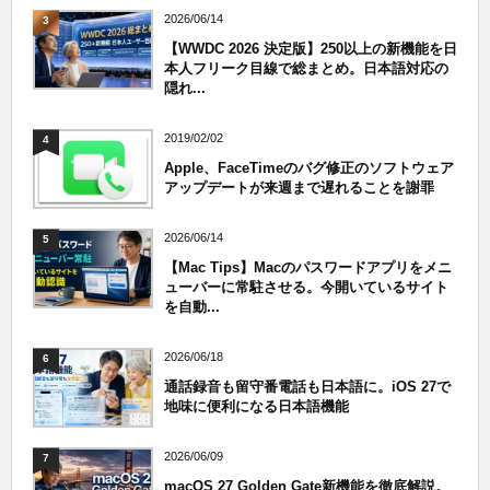
2026/06/14
3
【WWDC 2026 決定版】250以上の新機能を日
本人フリーク目線で総まとめ。日本語対応の
隠れ...
2019/02/02
4
Apple、FaceTimeのバグ修正のソフトウェア
アップデートが来週まで遅れることを謝罪
2026/06/14
5
【Mac Tips】Macのパスワードアプリをメニ
ューバーに常駐させる。今開いているサイト
を自動...
2026/06/18
6
通話録音も留守番電話も日本語に。iOS 27で
地味に便利になる日本語機能
2026/06/09
7
macOS 27 Golden Gate新機能を徹底解説。