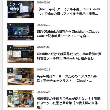
2026/06/06
6
【Mac Tips】ターミナル不要。Cmd+Shift+
「.」でMacの隠しファイルを表示・非表...
2026/03/11
7
DEVONthinkの資料からObsidianへClaude
Codeで記事執筆ワークフローを自...
2026/03/09
8
Obsidianだけでは限界だった、Mac最強の資
料管理ツールDEVONthink 4と組み合わ...
2026/03/28
9
Apple製品ユーザーのための「デジタル終
活」完全チェックリスト – iCloud・...
2026/03/27
10
相続登記の手続きでMacが使えない？！実際
にぶつかった壁と回避策【70代夫婦の実体
験】