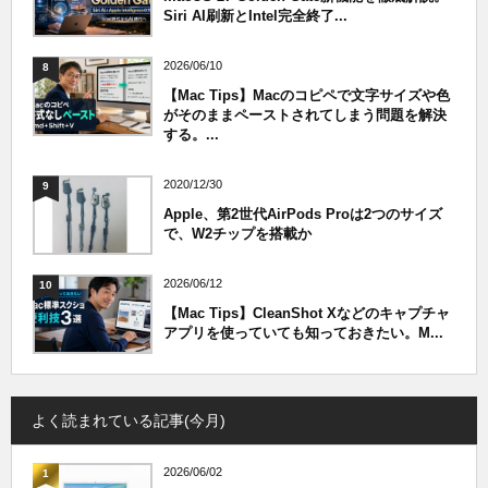
Siri AI刷新とIntel完全終了...
2026/06/10
8
【Mac Tips】Macのコピペで文字サイズや色
がそのままペーストされてしまう問題を解決
する。...
2020/12/30
9
Apple、第2世代AirPods Proは2つのサイズ
で、W2チップを搭載か
2026/06/12
10
【Mac Tips】CleanShot Xなどのキャプチャ
アプリを使っていても知っておきたい。M...
よく読まれている記事(今月)
2026/06/02
1