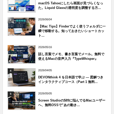
macOS Tahoeにしたら画面が見づらくなっ
た。Liquid Glassの透明度を調整する方...
2026/06/04
2
【Mac Tips】Finderでよく使うフォルダに一
瞬で移動する。知っておきたいショートカッ
ト...
2026/05/16
3
話し言葉でメモ、書き言葉でメール。無料で
使えるMacの音声入力『TypeWhisper』
2026/04/05
4
DEVONthink 4 を日本語で学ぶ — 図解つき
インタラクティブコース（Part 1 無料...
2026/05/05
5
Screen Studioの$89に悩んでるMacユーザー
へ、無料OSSで”あの動き...