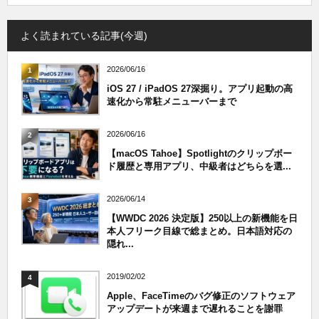
よく読まれている記事(今週)
2026/06/16
1
iOS 27 / iPadOS 27深掘り。アプリ起動の高
速化から常駐メニューバーまで
2026/06/16
2
【macOS Tahoe】Spotlightのクリップボー
ド履歴と専用アプリ、中級者はどちらを選...
2026/06/14
3
【WWDC 2026 決定版】250以上の新機能を日
本人フリーク目線で総まとめ。日本語対応の
隠れ...
2019/02/02
4
Apple、FaceTimeのバグ修正のソフトウェア
アップデートが来週まで遅れることを謝罪