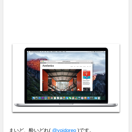
まいど、酔いどれ(
@yoidoreo
)です。