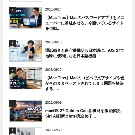
2026/06/14
5
【Mac Tips】Macのパスワードアプリをメニ
ューバーに常駐させる。今開いているサイト
を自動...
2026/06/18
6
通話録音も留守番電話も日本語に。iOS 27で
地味に便利になる日本語機能
2026/06/10
7
【Mac Tips】Macのコピペで文字サイズや色
がそのままペーストされてしまう問題を解決
する。...
2026/06/09
8
macOS 27 Golden Gate新機能を徹底解説。
Siri AI刷新とIntel完全終了...
2020/12/30
9