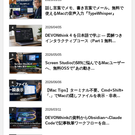
3
話し言葉でメモ、書き言葉でメール。無料で
使えるMacの音声入力『TypeWhisper』
2026/04/05
4
DEVONthink 4 を日本語で学ぶ — 図解つき
インタラクティブコース（Part 1 無料...
2026/05/05
5
Screen Studioの$89に悩んでるMacユーザー
へ、無料OSSで”あの動き...
2026/06/06
6
【Mac Tips】ターミナル不要。Cmd+Shift+
「.」でMacの隠しファイルを表示・非表...
2026/03/11
7
DEVONthinkの資料からObsidianへClaude
Codeで記事執筆ワークフローを自...