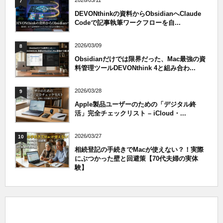
2026/03/11
7
DEVONthinkの資料からObsidianへClaude
Codeで記事執筆ワークフローを自...
2026/03/09
8
Obsidianだけでは限界だった、Mac最強の資
料管理ツールDEVONthink 4と組み合わ...
2026/03/28
9
Apple製品ユーザーのための「デジタル終
活」完全チェックリスト – iCloud・...
2026/03/27
10
相続登記の手続きでMacが使えない？！実際
にぶつかった壁と回避策【70代夫婦の実体
験】