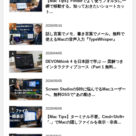
【Mac Tips】Finderでよく使うフォルダに一
瞬で移動する。知っておきたいショートカッ
ト...
2026/05/16
3
話し言葉でメモ、書き言葉でメール。無料で
使えるMacの音声入力『TypeWhisper』
2026/04/05
4
DEVONthink 4 を日本語で学ぶ — 図解つき
インタラクティブコース（Part 1 無料...
2026/05/05
5
Screen Studioの$89に悩んでるMacユーザー
へ、無料OSSで”あの動き...
2026/06/06
6
【Mac Tips】ターミナル不要。Cmd+Shift+
「.」でMacの隠しファイルを表示・非表...