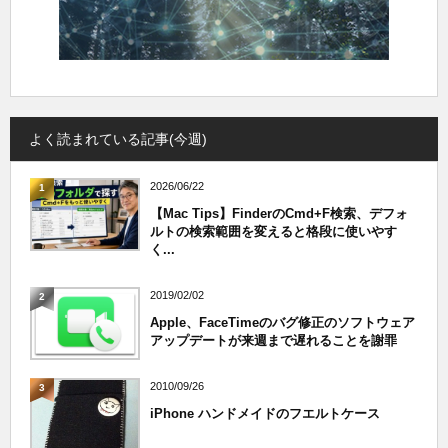
よく読まれている記事(今週)
2026/06/22
1
【Mac Tips】FinderのCmd+F検索、デフォ
ルトの検索範囲を変えると格段に使いやす
く...
2019/02/02
2
Apple、FaceTimeのバグ修正のソフトウェア
アップデートが来週まで遅れることを謝罪
2010/09/26
3
iPhone ハンドメイドのフエルトケース