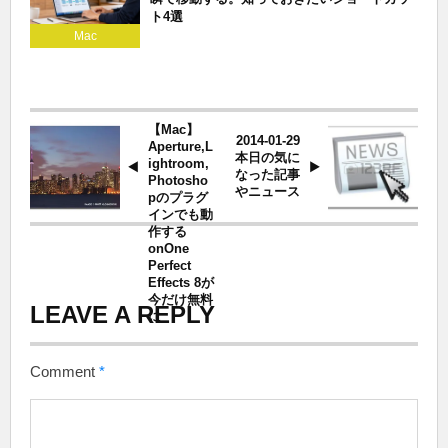
ト4選
Mac
【Mac】
2014-01-29
Aperture,L
本日の気に
ightroom,
なった記事
Photosho
やニュース
pのプラグ
インでも動
作する
onOne
Perfect
Effects 8が
今だけ無料
LEAVE A REPLY
に
Comment
*