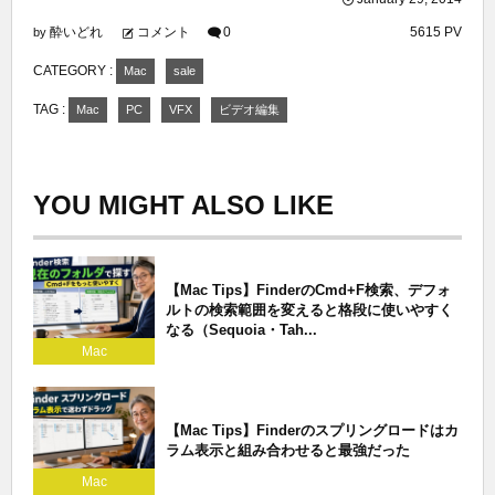
酔いどれ
コメント
0
5615 PV
by
CATEGORY :
Mac
sale
TAG :
Mac
PC
VFX
ビデオ編集
YOU MIGHT ALSO LIKE
【Mac Tips】FinderのCmd+F検索、デフォ
ルトの検索範囲を変えると格段に使いやすく
なる（Sequoia・Tah...
Mac
【Mac Tips】Finderのスプリングロードはカ
ラム表示と組み合わせると最強だった
Mac