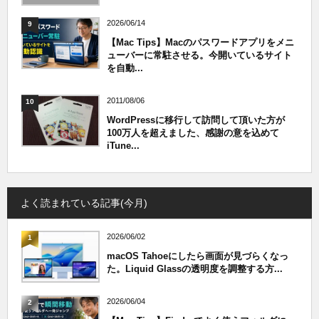
2026/06/14
9
【Mac Tips】Macのパスワードアプリをメニ
ューバーに常駐させる。今開いているサイト
を自動...
2011/08/06
10
WordPressに移行して訪問して頂いた方が
100万人を超えました、感謝の意を込めて
iTune...
よく読まれている記事(今月)
2026/06/02
1
macOS Tahoeにしたら画面が見づらくなっ
た。Liquid Glassの透明度を調整する方...
2026/06/04
2