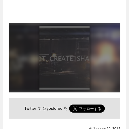
Twitter で
@yoidoreo
を
January
29
,
2014