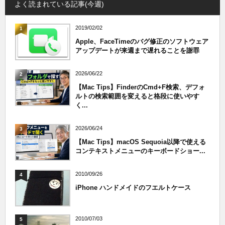
よく読まれている記事(今週)
2019/02/02
1
Apple、FaceTimeのバグ修正のソフトウェア
アップデートが来週まで遅れることを謝罪
2026/06/22
2
【Mac Tips】FinderのCmd+F検索、デフォ
ルトの検索範囲を変えると格段に使いやす
く...
2026/06/24
3
【Mac Tips】macOS Sequoia以降で使える
コンテキストメニューのキーボードショー...
2010/09/26
4
iPhone ハンドメイドのフエルトケース
2010/07/03
5