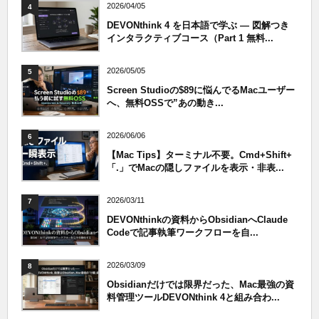
2026/04/05
4
DEVONthink 4 を日本語で学ぶ — 図解つき
インタラクティブコース（Part 1 無料...
2026/05/05
5
Screen Studioの$89に悩んでるMacユーザー
へ、無料OSSで”あの動き...
2026/06/06
6
【Mac Tips】ターミナル不要。Cmd+Shift+
「.」でMacの隠しファイルを表示・非表...
2026/03/11
7
DEVONthinkの資料からObsidianへClaude
Codeで記事執筆ワークフローを自...
2026/03/09
8
Obsidianだけでは限界だった、Mac最強の資
料管理ツールDEVONthink 4と組み合わ...