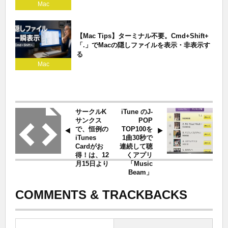
Mac
【Mac Tips】ターミナル不要。Cmd+Shift+
「.」でMacの隠しファイルを表示・非表示す
る
Mac
サークルK
iTune のJ-
サンクス
POP
で、恒例の
TOP100を
iTunes
1曲30秒で
Cardがお
連続して聴
得！は、12
くアプリ
月15日より
「Music
Beam」
COMMENTS & TRACKBACKS