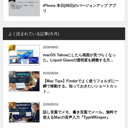
iPhone 本日(28日)のバージョンアップ アプ
リ
よく読まれている記事(今月)
2026/06/02
1
macOS Tahoeにしたら画面が見づらくなっ
た。Liquid Glassの透明度を調整する方...
2026/06/04
2
【Mac Tips】Finderでよく使うフォルダに一
瞬で移動する。知っておきたいショートカッ
ト...
2026/05/16
3
話し言葉でメモ、書き言葉でメール。無料で
使えるMacの音声入力『TypeWhisper』