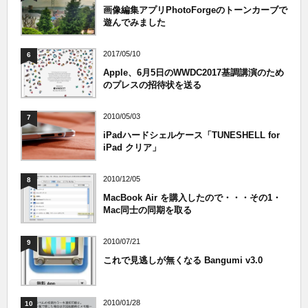
画像編集アプリPhotoForgeのトーンカーブで
遊んでみました
2017/05/10
6
Apple、6月5日のWWDC2017基調講演のため
のプレスの招待状を送る
2010/05/03
7
iPadハードシェルケース「TUNESHELL for
iPad クリア」
2010/12/05
8
MacBook Air を購入したので・・・その1・
Mac同士の同期を取る
2010/07/21
9
これで見逃しが無くなる Bangumi v3.0
2010/01/28
10