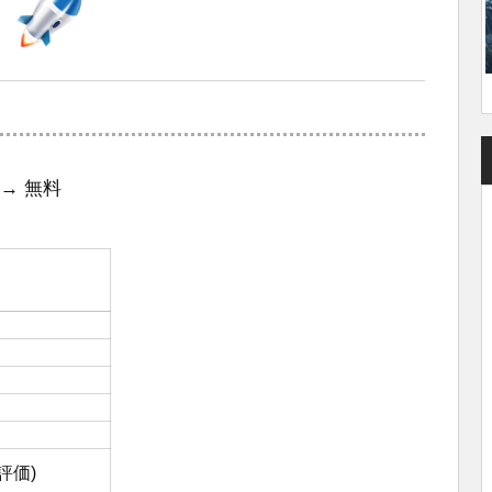
→ 無料
の評価)