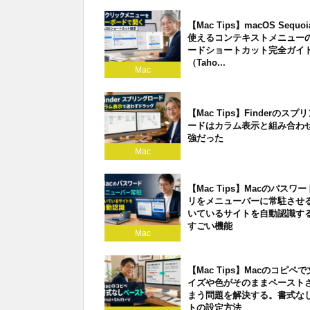
【Mac Tips】macOS Sequ
使えるコンテキストメニュー
ードショートカット完全ガイ
（Taho...
Mac
【Mac Tips】Finderのスプ
ードはカラム表示と組み合わ
強だった
Mac
【Mac Tips】Macのパスワ
リをメニューバーに常駐させ
いているサイトを自動認識す
すごい機能
Mac
【Mac Tips】Macのコピペ
イズや色がそのままペースト
まう問題を解決する。書式な
トの設定方法