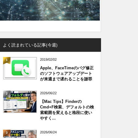
よく読まれている記事(今週)
2019/02/02
1
Apple、FaceTimeのバグ修正
のソフトウェアアップデート
が来週まで遅れることを謝罪
2026/06/22
2
【Mac Tips】Finderの
Cmd+F検索、デフォルトの検
索範囲を変えると格段に使い
やすく...
2026/06/24
3