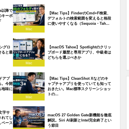
oia以降で
【Mac Tips】FinderのCmd+F検索、
のキーボ
デフォルトの検索範囲を変えると格段
ド
に使いやすくなる（Sequoia・Tah...
Mac
リングロ
【macOS Tahoe】Spotlightのクリッ
せると最
プボード履歴と専用アプリ、中級者は
どちらを選ぶべきか
Mac
ードアプ
【Mac Tips】CleanShot Xなどのキ
る。今開
ャプチャアプリを使っていても知って
る地味に
おきたい。Mac標準スクリーンショッ
トの...
Mac
で文字サ
macOS 27 Golden Gate新機能を徹底
されてし
解説。Siri AI刷新とIntel完全終了とい
しペース
う節目