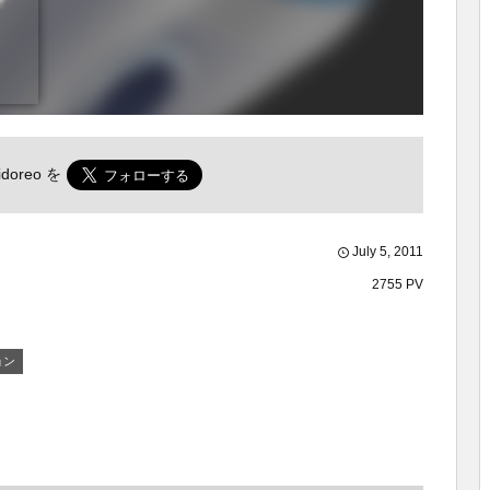
doreo
を
July
5
,
2011
2755 PV
ョン