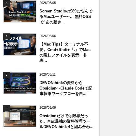
2026/05/05
5
Screen Studioの$89に悩んで
るMacユーザーへ、無料OSS
で”あの動き...
2026/06/06
6
【Mac Tips】ターミナル不
要。Cmd+Shift+「.」でMac
の隠しファイルを表示・非
表...
2026/03/11
7
DEVONthinkの資料から
ObsidianへClaude Codeで記
事執筆ワークフローを自...
2026/03/09
8
Obsidianだけでは限界だっ
た、Mac最強の資料管理ツー
ルDEVONthink 4と組み合わ...