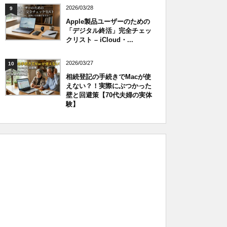
2026/03/28
9
Apple製品ユーザーのための
「デジタル終活」完全チェッ
クリスト – iCloud・...
2026/03/27
10
相続登記の手続きでMacが使
えない？！実際にぶつかった
壁と回避策【70代夫婦の実体
験】