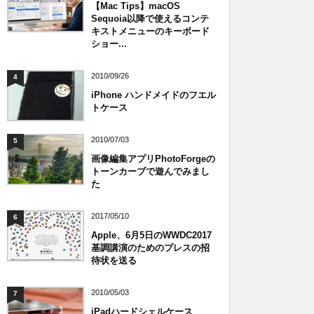
【Mac Tips】macOS
Sequoia以降で使えるコンテ
キストメニューのキーボード
ショー...
2010/09/26
4
iPhone ハンドメイドのフエル
トケース
2010/07/03
5
画像編集アプリPhotoForgeの
トーンカーブで遊んでみまし
た
2017/05/10
6
Apple、6月5日のWWDC2017
基調講演のためのプレスの招
待状を送る
2010/05/03
7
iPadハードシェルケース