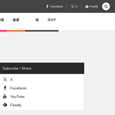
Facebook
X
Feedly
情報
健康
猫
JEEP
Subscribe / Share
X
Facebook
YouTube
Feedly