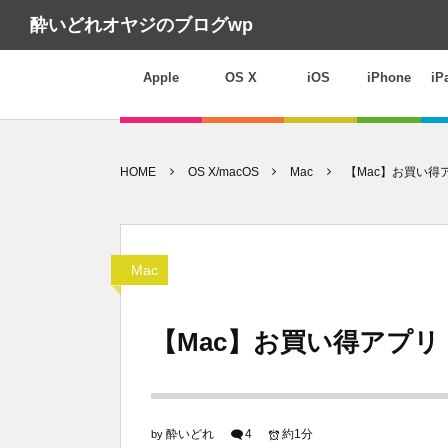
酔いどれオヤジのブログwp
Apple
OS X
iOS
iPhone
iP
HOME
OS X/macOS
Mac
【Mac】お買い得
Mac
【Mac】お買い得アプリ
酔いどれ
4
約1分
by