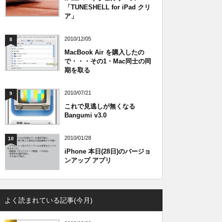
「TUNESHELL for iPad クリ
ア」
2010/12/05
8
MacBook Air を購入したの
で・・・その1・Mac同士の同
期を取る
2010/07/21
9
これで見逃しが無くなる
Bangumi v3.0
2010/01/28
10
iPhone 本日(28日)のバージョ
ンアップ アプリ
よく読まれている記事(今月)