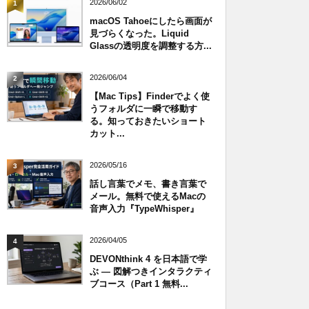
2026/06/02
1
macOS Tahoeにしたら画面が
見づらくなった。Liquid
Glassの透明度を調整する方...
2026/06/04
2
【Mac Tips】Finderでよく使
うフォルダに一瞬で移動す
る。知っておきたいショート
カット...
2026/05/16
3
話し言葉でメモ、書き言葉で
メール。無料で使えるMacの
音声入力『TypeWhisper』
2026/04/05
4
DEVONthink 4 を日本語で学
ぶ — 図解つきインタラクティ
ブコース（Part 1 無料...