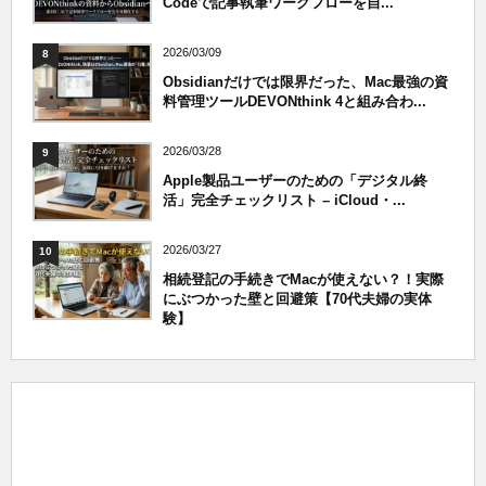
Codeで記事執筆ワークフローを自...
2026/03/09
8
Obsidianだけでは限界だった、Mac最強の資
料管理ツールDEVONthink 4と組み合わ...
2026/03/28
9
Apple製品ユーザーのための「デジタル終
活」完全チェックリスト – iCloud・...
2026/03/27
10
相続登記の手続きでMacが使えない？！実際
にぶつかった壁と回避策【70代夫婦の実体
験】