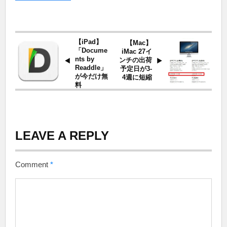
【iPad】
【Mac】
「Docume
iMac 27イ
nts by
ンチの出荷
Readdle」
予定日が3-
が今だけ無
4週に短縮
料
LEAVE A REPLY
Comment
*