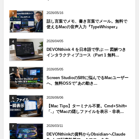
2026/05/16
3
話し言葉でメモ、書き言葉でメール。無料で
使えるMacの音声入力『TypeWhisper』
2026/04/05
4
DEVONthink 4 を日本語で学ぶ — 図解つき
インタラクティブコース（Part 1 無料...
2026/05/05
5
Screen Studioの$89に悩んでるMacユーザー
へ、無料OSSで”あの動き...
2026/06/06
6
【Mac Tips】ターミナル不要。Cmd+Shift+
「.」でMacの隠しファイルを表示・非表...
2026/03/11
7
DEVONthinkの資料からObsidianへClaude