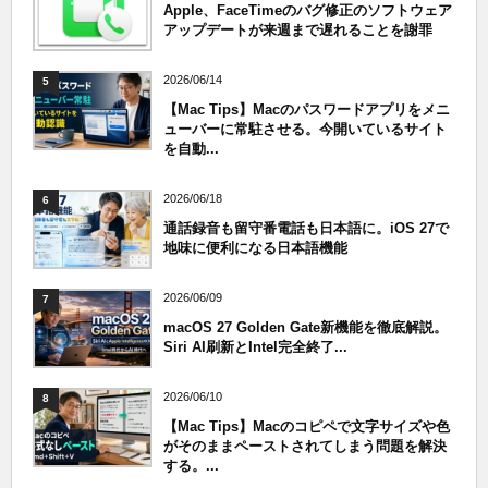
Apple、FaceTimeのバグ修正のソフトウェア
アップデートが来週まで遅れることを謝罪
2026/06/14
5
【Mac Tips】Macのパスワードアプリをメニ
ューバーに常駐させる。今開いているサイト
を自動...
2026/06/18
6
通話録音も留守番電話も日本語に。iOS 27で
地味に便利になる日本語機能
2026/06/09
7
macOS 27 Golden Gate新機能を徹底解説。
Siri AI刷新とIntel完全終了...
2026/06/10
8
【Mac Tips】Macのコピペで文字サイズや色
がそのままペーストされてしまう問題を解決
する。...