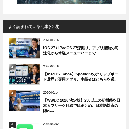
よく読まれている記事(今週)
2026/06/16
1
iOS 27 / iPadOS 27深掘り。アプリ起動の高
速化から常駐メニューバーまで
2026/06/16
2
【macOS Tahoe】Spotlightのクリップボー
ド履歴と専用アプリ、中級者はどちらを選...
2026/06/14
3
【WWDC 2026 決定版】250以上の新機能を日
本人フリーク目線で総まとめ。日本語対応の
隠れ...
2019/02/02
4