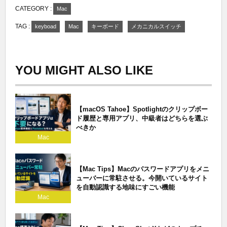
CATEGORY :
Mac
TAG :
keyboad
Mac
キーボード
メカニカルスイッチ
YOU MIGHT ALSO LIKE
【macOS Tahoe】Spotlightのクリップボー
ド履歴と専用アプリ、中級者はどちらを選ぶ
べきか
Mac
【Mac Tips】Macのパスワードアプリをメニ
ューバーに常駐させる。今開いているサイト
を自動認識する地味にすごい機能
Mac