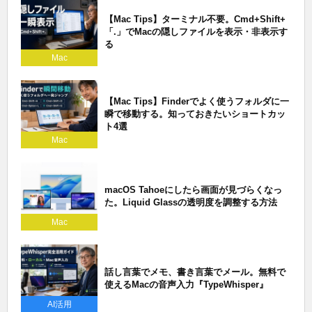
【Mac Tips】ターミナル不要。Cmd+Shift+
「.」でMacの隠しファイルを表示・非表示す
る
Mac
【Mac Tips】Finderでよく使うフォルダに一
瞬で移動する。知っておきたいショートカッ
ト4選
Mac
macOS Tahoeにしたら画面が見づらくなっ
た。Liquid Glassの透明度を調整する方法
Mac
話し言葉でメモ、書き言葉でメール。無料で
使えるMacの音声入力『TypeWhisper』
AI活用