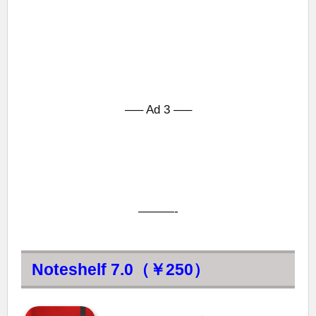
—– Ad 3 —–
———-
Noteshelf 7.0（￥250）