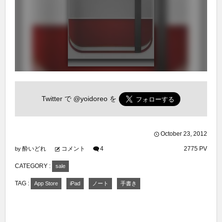
Twitter で
@yoidoreo
を
October
23
,
2012
酔いどれ
コメント
4
2775 PV
by
CATEGORY :
sale
TAG :
App Store
iPad
ノート
手書き