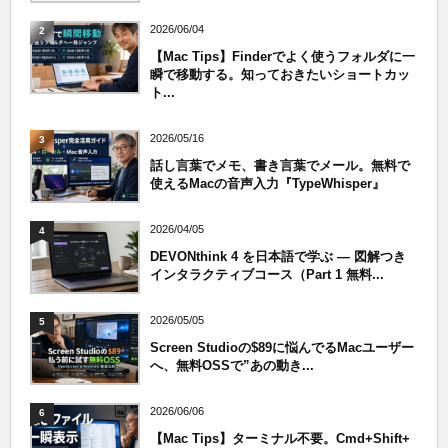
2026/06/04
2
【Mac Tips】Finderでよく使うフォルダに一
瞬で移動する。知っておきたいショートカッ
ト...
2026/05/16
3
話し言葉でメモ、書き言葉でメール。無料で
使えるMacの音声入力『TypeWhisper』
2026/04/05
4
DEVONthink 4 を日本語で学ぶ — 図解つき
インタラクティブコース（Part 1 無料...
2026/05/05
5
Screen Studioの$89に悩んでるMacユーザー
へ、無料OSSで”あの動き...
2026/06/06
6
【Mac Tips】ターミナル不要。Cmd+Shift+