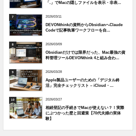
「.」でMacの隠しファイルを表示・非表...
2026/03/11
7
DEVONthinkの資料からObsidianへClaude
Codeで記事執筆ワークフローを自...
2026/03/09
8
Obsidianだけでは限界だった、Mac最強の資
料管理ツールDEVONthink 4と組み合わ...
2026/03/28
9
Apple製品ユーザーのための「デジタル終
活」完全チェックリスト – iCloud・...
2026/03/27
10
相続登記の手続きでMacが使えない？！実際
にぶつかった壁と回避策【70代夫婦の実体
験】