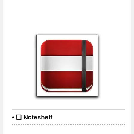
• ❑ Noteshelf