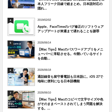
本人フリーク目線で総まとめ。日本語対応の
隠れ...
2019/02/02
4
Apple、FaceTimeのバグ修正のソフトウェア
アップデートが来週まで遅れることを謝罪
2026/06/14
5
【Mac Tips】Macのパスワードアプリをメニ
ューバーに常駐させる。今開いているサイト
を自動...
2026/06/18
6
通話録音も留守番電話も日本語に。iOS 27で
地味に便利になる日本語機能
2026/06/10
7
【Mac Tips】Macのコピペで文字サイズや色
がそのままペーストされてしまう問題を解決
する。...