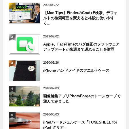
2026/06/22
1
【Mac Tips】FinderのCmd+F検索、デフォ
ルトの検索範囲を変えると格段に使いやす
く...
2019/02/02
2
Apple、FaceTimeのバグ修正のソフトウェア
アップデートが来週まで遅れることを謝罪
2010/09/26
3
iPhone ハンドメイドのフエルトケース
2010/07/03
4
画像編集アプリPhotoForgeのトーンカーブで
遊んでみました
2010/05/03
5
iPadハードシェルケース「TUNESHELL for
iPad クリア」