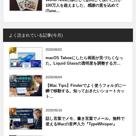
100万人を超えました、感謝の意を込めて
iTune...
よく読まれている記事(今月)
2026/06/02
1
macOS Tahoeにしたら画面が見づらくなっ
た。Liquid Glassの透明度を調整する方...
2026/06/04
2
【Mac Tips】Finderでよく使うフォルダに一
瞬で移動する。知っておきたいショートカッ
ト...
2026/05/16
3
話し言葉でメモ、書き言葉でメール。無料で
使えるMacの音声入力『TypeWhisper』