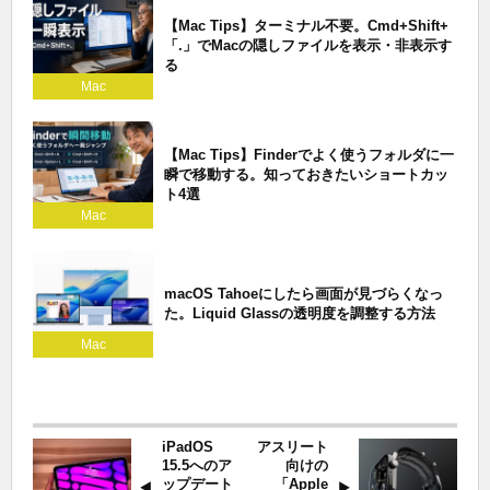
【Mac Tips】ターミナル不要。Cmd+Shift+
「.」でMacの隠しファイルを表示・非表示す
る
Mac
【Mac Tips】Finderでよく使うフォルダに一
瞬で移動する。知っておきたいショートカッ
ト4選
Mac
macOS Tahoeにしたら画面が見づらくなっ
た。Liquid Glassの透明度を調整する方法
Mac
iPadOS
アスリート
15.5へのア
向けの
ップデート
「Apple