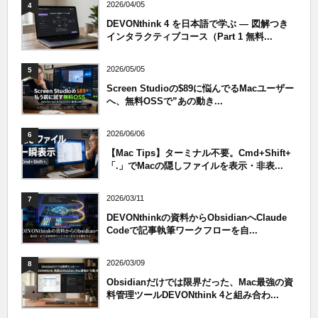
2026/04/05
4
DEVONthink 4 を日本語で学ぶ — 図解つき
インタラクティブコース（Part 1 無料...
2026/05/05
5
Screen Studioの$89に悩んでるMacユーザー
へ、無料OSSで”あの動き...
2026/06/06
6
【Mac Tips】ターミナル不要。Cmd+Shift+
「.」でMacの隠しファイルを表示・非表...
2026/03/11
7
DEVONthinkの資料からObsidianへClaude
Codeで記事執筆ワークフローを自...
2026/03/09
8
Obsidianだけでは限界だった、Mac最強の資
料管理ツールDEVONthink 4と組み合わ...