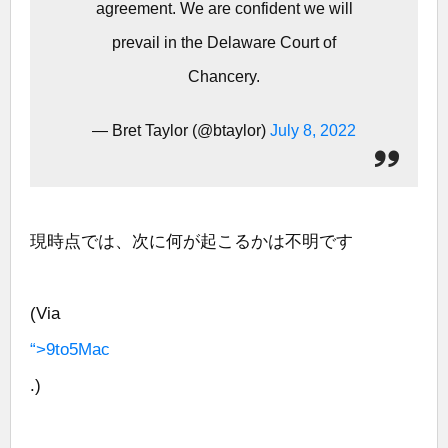
agreement. We are confident we will
prevail in the Delaware Court of
Chancery.
— Bret Taylor (@btaylor)
July 8, 2022
現時点では、次に何が起こるかは不明です
(Via
“>9to5Mac
.)