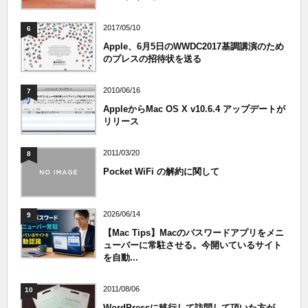
2017/05/10
6
Apple、6月5日のWWDC2017基調講演のため
のプレスの招待状を送る
2010/06/16
7
AppleからMac OS X v10.6.4 アップデートが
リリース
2011/03/20
8
Pocket WiFi の解約に関して
2026/06/14
9
【Mac Tips】Macのパスワードアプリをメニ
ューバーに常駐させる。今開いているサイト
を自動...
2011/08/06
10
WordPressに移行して訪問して頂いた方が