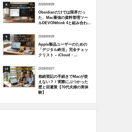
2026/03/09
8
Obsidianだけでは限界だっ
た、Mac最強の資料管理ツー
ルDEVONthink 4と組み合わ...
2026/03/28
9
Apple製品ユーザーのための
「デジタル終活」完全チェッ
クリスト – iCloud・...
2026/03/27
10
相続登記の手続きでMacが使
えない？！実際にぶつかった
壁と回避策【70代夫婦の実体
験】