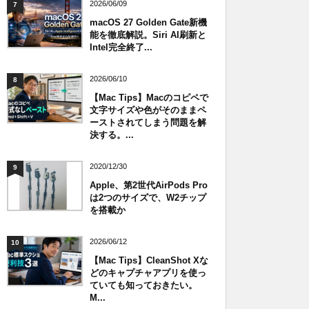
2026/06/09
7
macOS 27 Golden Gate新機
能を徹底解説。Siri AI刷新と
Intel完全終了...
2026/06/10
8
【Mac Tips】Macのコピペで
文字サイズや色がそのままペ
ーストされてしまう問題を解
決する。...
2020/12/30
9
Apple、第2世代AirPods Pro
は2つのサイズで、W2チップ
を搭載か
2026/06/12
10
【Mac Tips】CleanShot Xな
どのキャプチャアプリを使っ
ていても知っておきたい。
M...