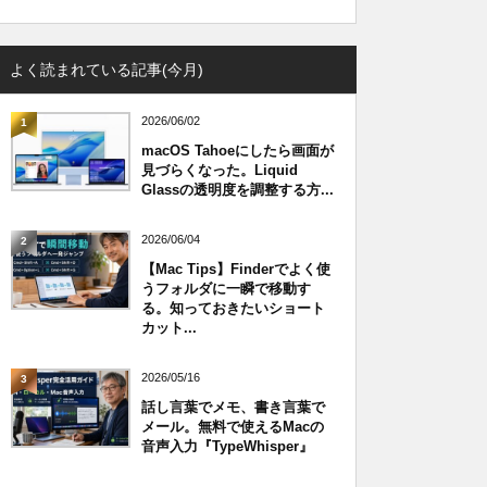
よく読まれている記事(今月)
2026/06/02
1
macOS Tahoeにしたら画面が
見づらくなった。Liquid
Glassの透明度を調整する方...
2026/06/04
2
【Mac Tips】Finderでよく使
うフォルダに一瞬で移動す
る。知っておきたいショート
カット...
2026/05/16
3
話し言葉でメモ、書き言葉で
メール。無料で使えるMacの
音声入力『TypeWhisper』