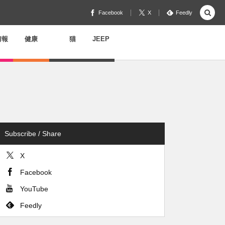
Facebook
X
Feedly
情報
健康
猫
JEEP
Subscribe / Share
X
Facebook
YouTube
Feedly