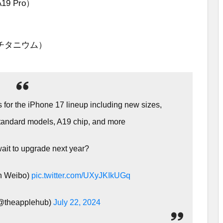
19 Pro）
はチタニウム）
 for the iPhone 17 lineup including new sizes,
andard models, A19 chip, and more
ait to upgrade next year?
on Weibo)
pic.twitter.com/UXyJKIkUGq
@theapplehub)
July 22, 2024