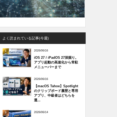
よく読まれている記事(今週)
2026/06/16
1
iOS 27 / iPadOS 27深掘り。
アプリ起動の高速化から常駐
メニューバーまで
2026/06/16
2
【macOS Tahoe】Spotlight
のクリップボード履歴と専用
アプリ、中級者はどちらを
選...
2026/06/14
3