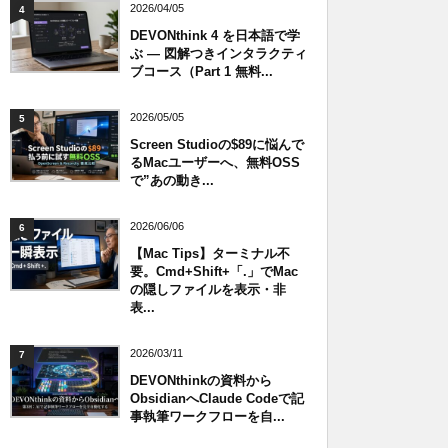
2026/04/05
4
DEVONthink 4 を日本語で学
ぶ — 図解つきインタラクティ
ブコース（Part 1 無料...
2026/05/05
5
Screen Studioの$89に悩んで
るMacユーザーへ、無料OSS
で”あの動き...
2026/06/06
6
【Mac Tips】ターミナル不
要。Cmd+Shift+「.」でMac
の隠しファイルを表示・非
表...
2026/03/11
7
DEVONthinkの資料から
ObsidianへClaude Codeで記
事執筆ワークフローを自...