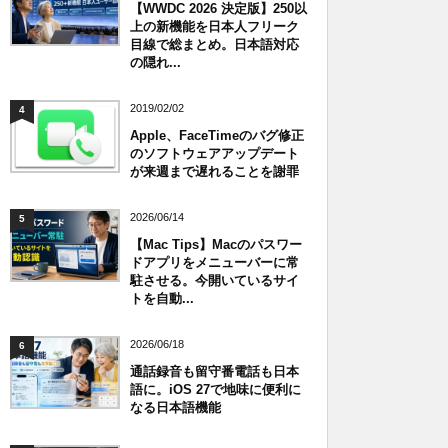
【WWDC 2026 決定版】250以
上の新機能を日本人フリーク
目線で総まとめ。日本語対応
の隠れ...
2019/02/02
4
Apple、FaceTimeのバグ修正
のソフトウェアアップデート
が来週まで遅れることを謝罪
2026/06/14
5
【Mac Tips】Macのパスワー
ドアプリをメニューバーに常
駐させる。今開いているサイ
トを自動...
2026/06/18
6
通話録音も留守番電話も日本
語に。iOS 27で地味に便利に
なる日本語機能