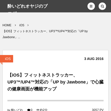
酔いどれオヤジのブ
ログwp
HOME
iOS
【iOS】フィットネストラッカー、UP3™/UP4™対応の「UP by
Jawbone」...
iOS
3
AUG
2016
【iOS】フィットネストラッカー、
UP3™/UP4™対応の「UP by Jawbone」で心臓
の健康画面が機能アップ
酔いどれ
0
約2分
3057 PV
by