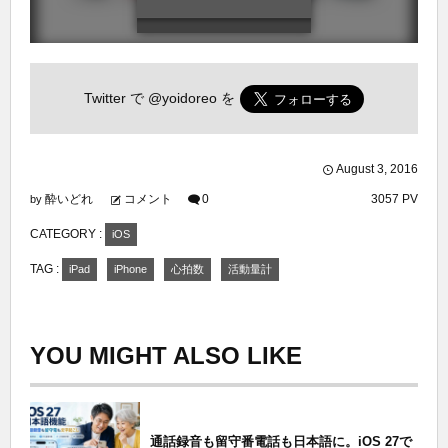
Twitter で
@yoidoreo
を
August
3
,
2016
酔いどれ
コメント
0
3057 PV
by
CATEGORY :
iOS
TAG :
iPad
iPhone
心拍数
活動量計
YOU MIGHT ALSO LIKE
通話録音も留守番電話も日本語に。iOS 27で