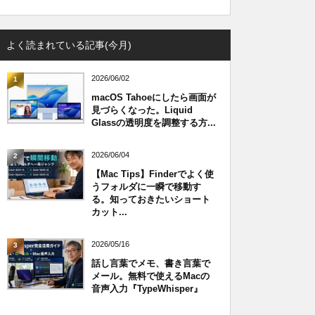
よく読まれている記事(今月)
2026/06/02
1
macOS Tahoeにしたら画面が
見づらくなった。Liquid
Glassの透明度を調整する方...
2026/06/04
2
【Mac Tips】Finderでよく使
うフォルダに一瞬で移動す
る。知っておきたいショート
カット...
2026/05/16
3
話し言葉でメモ、書き言葉で
メール。無料で使えるMacの
音声入力『TypeWhisper』