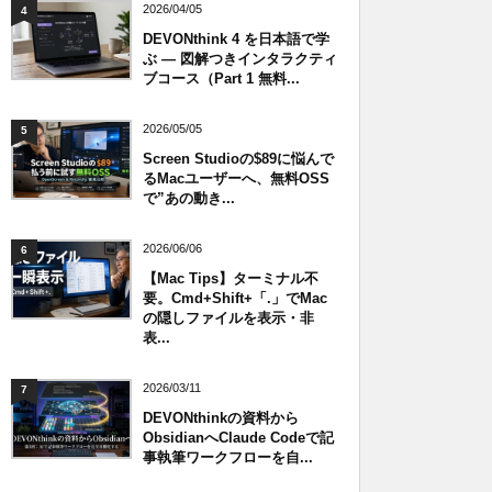
2026/04/05
4
DEVONthink 4 を日本語で学
ぶ — 図解つきインタラクティ
ブコース（Part 1 無料...
2026/05/05
5
Screen Studioの$89に悩んで
るMacユーザーへ、無料OSS
で”あの動き...
2026/06/06
6
【Mac Tips】ターミナル不
要。Cmd+Shift+「.」でMac
の隠しファイルを表示・非
表...
2026/03/11
7
DEVONthinkの資料から
ObsidianへClaude Codeで記
事執筆ワークフローを自...