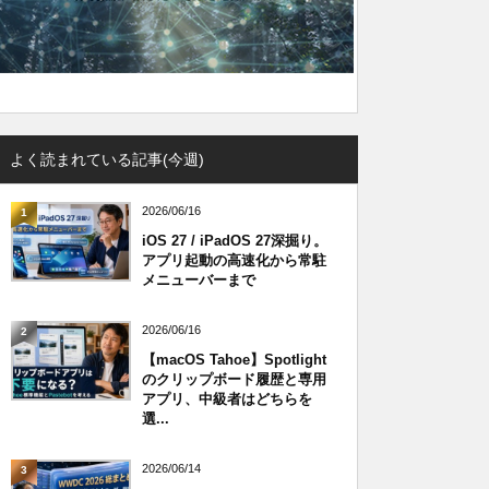
よく読まれている記事(今週)
2026/06/16
1
iOS 27 / iPadOS 27深掘り。
アプリ起動の高速化から常駐
メニューバーまで
2026/06/16
2
【macOS Tahoe】Spotlight
のクリップボード履歴と専用
アプリ、中級者はどちらを
選...
2026/06/14
3