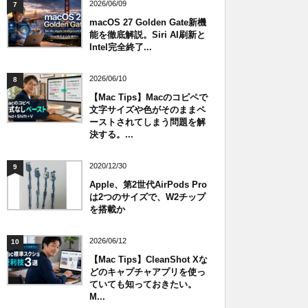
2026/06/09
7
macOS 27 Golden Gate新機
能を徹底解説。Siri AI刷新と
Intel完全終了...
2026/06/10
8
【Mac Tips】Macのコピペで
文字サイズや色がそのままペ
ーストされてしまう問題を解
決する。...
2020/12/30
9
Apple、第2世代AirPods Pro
は2つのサイズで、W2チップ
を搭載か
2026/06/12
10
【Mac Tips】CleanShot Xな
どのキャプチャアプリを使っ
ていても知っておきたい。
M...