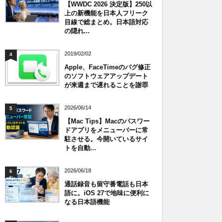
【WWDC 2026 決定版】250以
上の新機能を日本人フリーク
目線で総まとめ。日本語対応
の隠れ...
2019/02/02
4
Apple、FaceTimeのバグ修正
のソフトウェアアップデート
が来週まで遅れることを謝罪
2026/06/14
5
【Mac Tips】Macのパスワー
ドアプリをメニューバーに常
駐させる。今開いているサイ
トを自動...
2026/06/18
6
通話録音も留守番電話も日本
語に。iOS 27で地味に便利に
なる日本語機能