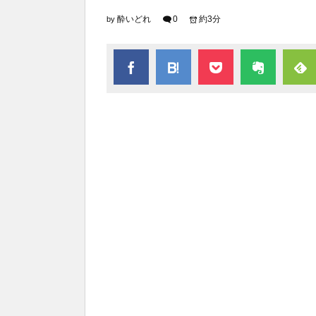
酔いどれ
0
約3分
by