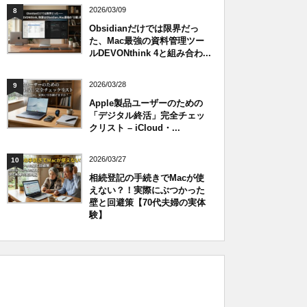
2026/03/09
8
Obsidianだけでは限界だっ
た、Mac最強の資料管理ツー
ルDEVONthink 4と組み合わ...
2026/03/28
9
Apple製品ユーザーのための
「デジタル終活」完全チェッ
クリスト – iCloud・...
2026/03/27
10
相続登記の手続きでMacが使
えない？！実際にぶつかった
壁と回避策【70代夫婦の実体
験】