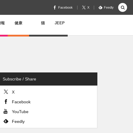
Facebook
X
Feedly
情報
健康
猫
JEEP
Subscribe / Share
X
Facebook
YouTube
Feedly