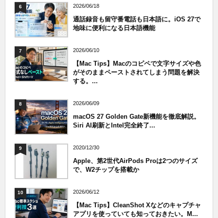
2026/06/18
6
通話録音も留守番電話も日本語に。iOS 27で
地味に便利になる日本語機能
2026/06/10
7
【Mac Tips】Macのコピペで文字サイズや色
がそのままペーストされてしまう問題を解決
する。...
2026/06/09
8
macOS 27 Golden Gate新機能を徹底解説。
Siri AI刷新とIntel完全終了...
2020/12/30
9
Apple、第2世代AirPods Proは2つのサイズ
で、W2チップを搭載か
2026/06/12
10
【Mac Tips】CleanShot Xなどのキャプチャ
アプリを使っていても知っておきたい。M...