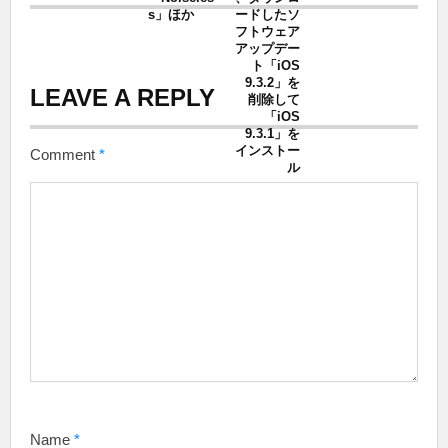
s」ほか
ードしたソ
フトウェア
アップデー
ト「iOS
9.3.2」を
LEAVE A REPLY
削除して
「iOS
9.3.1」を
インストー
Comment
*
ル
Name
*