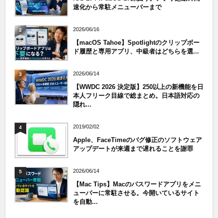
速化から常駐メニューバーまで
2026/06/16
2
【macOS Tahoe】Spotlightのクリップボー
ド履歴と専用アプリ、中級者はどちらを選...
2026/06/14
3
【WWDC 2026 決定版】250以上の新機能を日
本人フリーク目線で総まとめ。日本語対応の
隠れ...
2019/02/02
4
Apple、FaceTimeのバグ修正のソフトウェア
アップデートが来週まで遅れることを謝罪
2026/06/14
5
【Mac Tips】Macのパスワードアプリをメニ
ューバーに常駐させる。今開いているサイト
を自動...