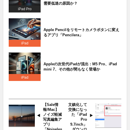
需要低迷の原因か？
iPad Pro
Apple Pencilをリモートカメラボタンに変え
るアプリ「Pencilera」
iPad
Appleの次世代iPadが流出：M5 Pro、iPad
mini 7、その他が間もなく登場か
iPad
【Sale情
文鎮化して
報/Mac】
交換になっ
ノイズ軽減
た「iPad
写真編集ア
Pro
プリ
9.7inch」
「Noiseles
、ダウンロ