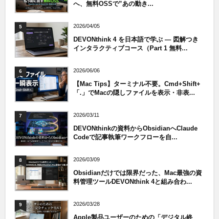
へ、無料OSSで”あの動き...
2026/04/05
5
DEVONthink 4 を日本語で学ぶ — 図解つき
インタラクティブコース（Part 1 無料...
2026/06/06
6
【Mac Tips】ターミナル不要。Cmd+Shift+
「.」でMacの隠しファイルを表示・非表...
2026/03/11
7
DEVONthinkの資料からObsidianへClaude
Codeで記事執筆ワークフローを自...
2026/03/09
8
Obsidianだけでは限界だった、Mac最強の資
料管理ツールDEVONthink 4と組み合わ...
2026/03/28
9
Apple製品ユーザーのための「デジタル終