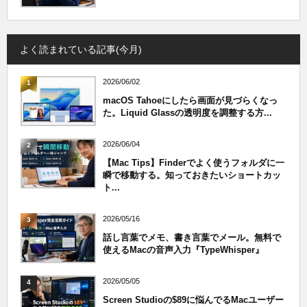
よく読まれている記事(今月)
2026/06/02
1
macOS Tahoeにしたら画面が見づらくなっ
た。Liquid Glassの透明度を調整する方...
2026/06/04
2
【Mac Tips】Finderでよく使うフォルダに一
瞬で移動する。知っておきたいショートカッ
ト...
2026/05/16
3
話し言葉でメモ、書き言葉でメール。無料で
使えるMacの音声入力『TypeWhisper』
2026/05/05
4
Screen Studioの$89に悩んでるMacユーザー