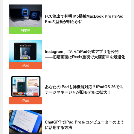
FCC流出で判明 M5搭載MacBook ProとiPad
Proの型番が明らかに
Apple
Instagram、ついにiPad公式アプリを公開
——初期画面はReels重視で大画面UIを最適化
iPad
あなたのiPadも神機能対応？iPadOS 26でス
テージマネージャが旧モデルに拡大！
iPad
ChatGPTでiPad Proをコンピューターのよう
に活用する方法