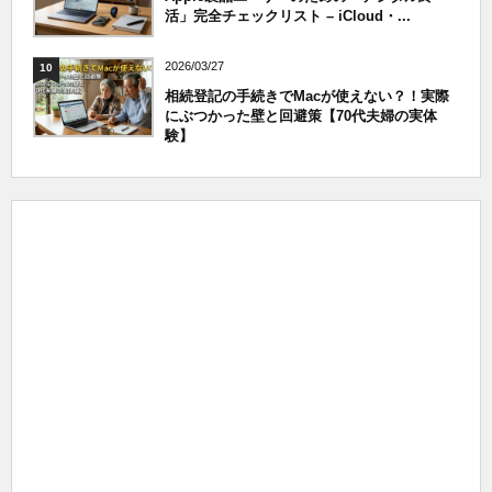
活」完全チェックリスト – iCloud・...
2026/03/27
10
相続登記の手続きでMacが使えない？！実際
にぶつかった壁と回避策【70代夫婦の実体
験】