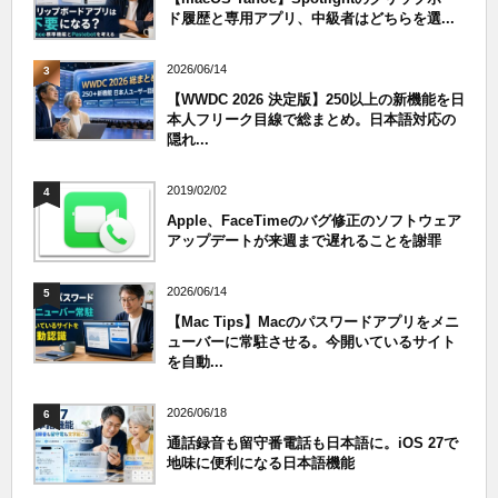
ド履歴と専用アプリ、中級者はどちらを選...
2026/06/14
3
【WWDC 2026 決定版】250以上の新機能を日
本人フリーク目線で総まとめ。日本語対応の
隠れ...
2019/02/02
4
Apple、FaceTimeのバグ修正のソフトウェア
アップデートが来週まで遅れることを謝罪
2026/06/14
5
【Mac Tips】Macのパスワードアプリをメニ
ューバーに常駐させる。今開いているサイト
を自動...
2026/06/18
6
通話録音も留守番電話も日本語に。iOS 27で
地味に便利になる日本語機能