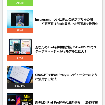
Apple
Instagram、ついにiPad公式アプリを公開
——初期画面はReels重視で大画面UIを最適化
iPad
あなたのiPadも神機能対応？iPadOS 26でス
テージマネージャが旧モデルに拡大！
iPad
ChatGPTでiPad Proをコンピューターのよう
に活用する方法
iPad Pro
新型M5 iPad Pro開発の最新情報 ― 2025年後