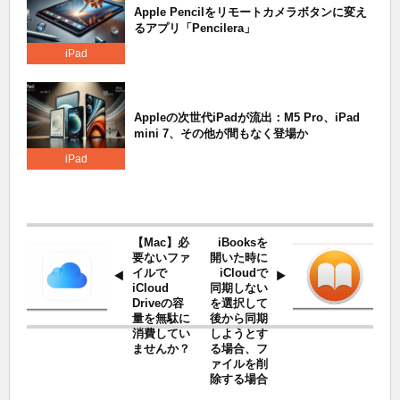
Apple Pencilをリモートカメラボタンに変え
るアプリ「Pencilera」
iPad
Appleの次世代iPadが流出：M5 Pro、iPad
mini 7、その他が間もなく登場か
iPad
【Mac】必
iBooksを
要ないファ
開いた時に
イルで
iCloudで
iCloud
同期しない
Driveの容
を選択して
量を無駄に
後から同期
消費してい
しようとす
ませんか？
る場合、フ
ァイルを削
除する場合