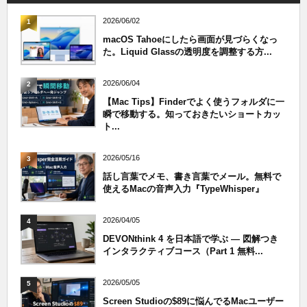
2026/06/02
1
macOS Tahoeにしたら画面が見づらくなっ
た。Liquid Glassの透明度を調整する方...
2026/06/04
2
【Mac Tips】Finderでよく使うフォルダに一
瞬で移動する。知っておきたいショートカッ
ト...
2026/05/16
3
話し言葉でメモ、書き言葉でメール。無料で
使えるMacの音声入力『TypeWhisper』
2026/04/05
4
DEVONthink 4 を日本語で学ぶ — 図解つき
インタラクティブコース（Part 1 無料...
2026/05/05
5
Screen Studioの$89に悩んでるMacユーザー