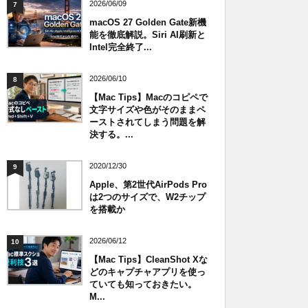
2026/06/09
7
macOS 27 Golden Gate新機
能を徹底解説。Siri AI刷新と
Intel完全終了...
2026/06/10
8
【Mac Tips】Macのコピペで
文字サイズや色がそのままペ
ーストされてしまう問題を解
決する。...
2020/12/30
9
Apple、第2世代AirPods Pro
は2つのサイズで、W2チップ
を搭載か
2026/06/12
10
【Mac Tips】CleanShot Xな
どのキャプチャアプリを使っ
ていても知っておきたい。
M...