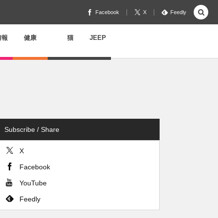
Facebook
X
Feedly
情報
健康
猫
JEEP
Subscribe / Share
X
Facebook
YouTube
Feedly