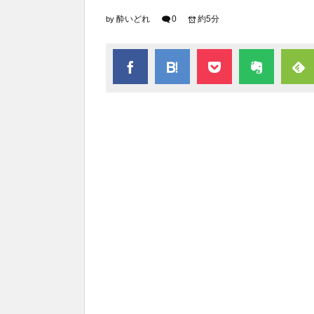
酔いどれ
0
約5分
by