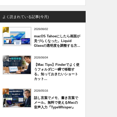
よく読まれている記事(今月)
2026/06/02
1
macOS Tahoeにしたら画面が
見づらくなった。Liquid
Glassの透明度を調整する方...
2026/06/04
2
【Mac Tips】Finderでよく使
うフォルダに一瞬で移動す
る。知っておきたいショート
カット...
2026/05/16
3
話し言葉でメモ、書き言葉で
メール。無料で使えるMacの
音声入力『TypeWhisper』