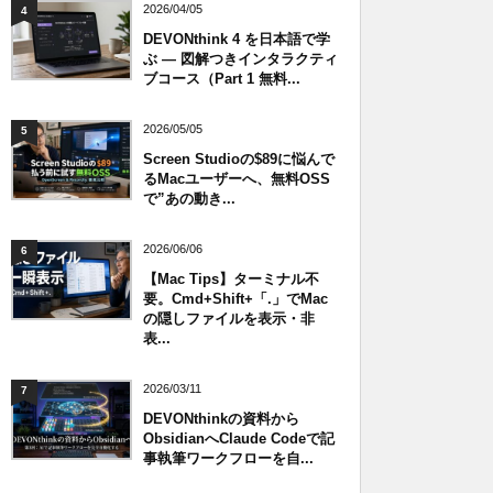
2026/04/05
4
DEVONthink 4 を日本語で学
ぶ — 図解つきインタラクティ
ブコース（Part 1 無料...
2026/05/05
5
Screen Studioの$89に悩んで
るMacユーザーへ、無料OSS
で”あの動き...
2026/06/06
6
【Mac Tips】ターミナル不
要。Cmd+Shift+「.」でMac
の隠しファイルを表示・非
表...
2026/03/11
7
DEVONthinkの資料から
ObsidianへClaude Codeで記
事執筆ワークフローを自...