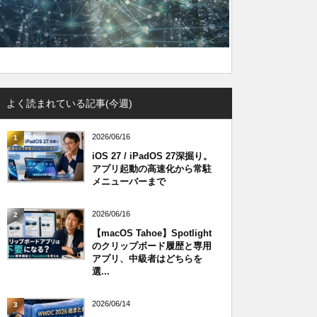
よく読まれている記事(今週)
2026/06/16
1
iOS 27 / iPadOS 27深掘り。
アプリ起動の高速化から常駐
メニューバーまで
2026/06/16
2
【macOS Tahoe】Spotlight
のクリップボード履歴と専用
アプリ、中級者はどちらを
選...
2026/06/14
3