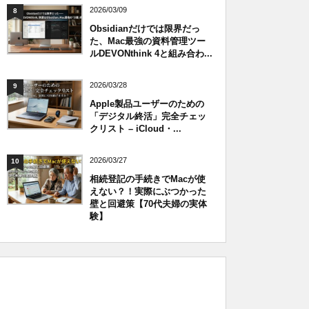
2026/03/09
8
Obsidianだけでは限界だっ
た、Mac最強の資料管理ツー
ルDEVONthink 4と組み合わ...
2026/03/28
9
Apple製品ユーザーのための
「デジタル終活」完全チェッ
クリスト – iCloud・...
2026/03/27
10
相続登記の手続きでMacが使
えない？！実際にぶつかった
壁と回避策【70代夫婦の実体
験】