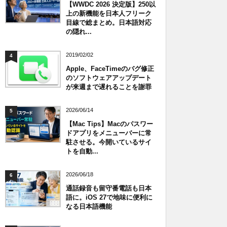
【WWDC 2026 決定版】250以
上の新機能を日本人フリーク
目線で総まとめ。日本語対応
の隠れ...
2019/02/02
4
Apple、FaceTimeのバグ修正
のソフトウェアアップデート
が来週まで遅れることを謝罪
2026/06/14
5
【Mac Tips】Macのパスワー
ドアプリをメニューバーに常
駐させる。今開いているサイ
トを自動...
2026/06/18
6
通話録音も留守番電話も日本
語に。iOS 27で地味に便利に
なる日本語機能