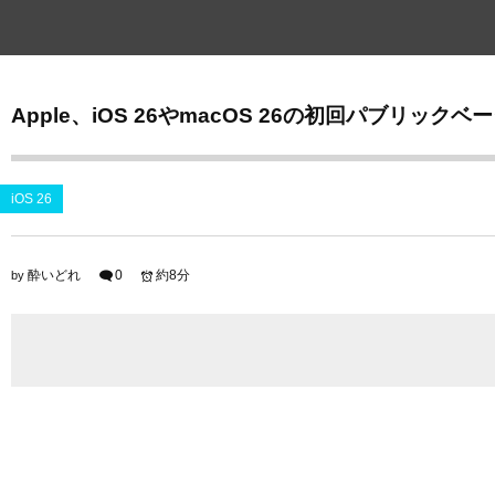
Apple、iOS 26やmacOS 26の初回パブリック
iOS 26
酔いどれ
0
約8分
by