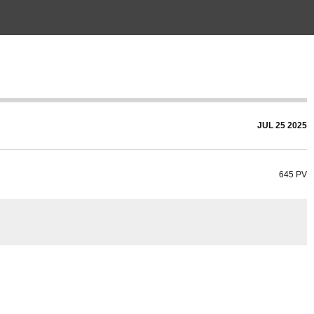
JUL
25
2025
645 PV