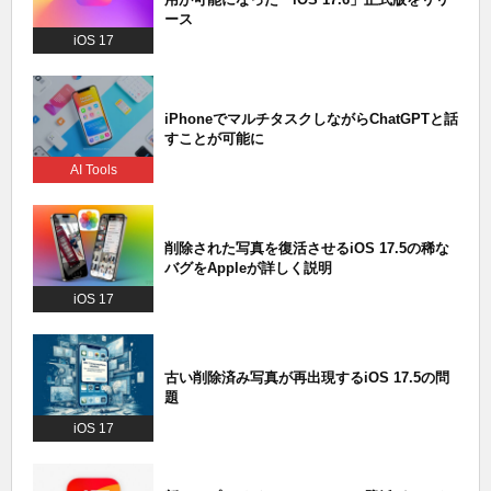
ース
iOS 17
iPhoneでマルチタスクしながらChatGPTと話
すことが可能に
AI Tools
削除された写真を復活させるiOS 17.5の稀な
バグをAppleが詳しく説明
iOS 17
古い削除済み写真が再出現するiOS 17.5の問
題
iOS 17