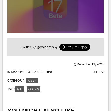
Twitter で
@yoidoreo
を
December
13
,
2023
酔いどれ
コメント
0
747 PV
by
CATEGORY :
iOS 17
TAG :
beta
iOS 17.3
YOU MIGHT ALSO LIKE