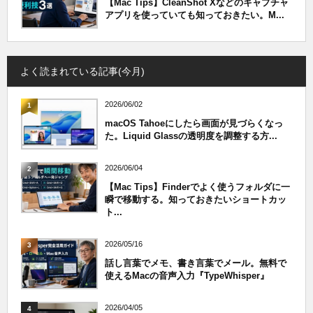
【Mac Tips】CleanShot Xなどのキャプチャ
アプリを使っていても知っておきたい。M...
よく読まれている記事(今月)
2026/06/02
1
macOS Tahoeにしたら画面が見づらくなっ
た。Liquid Glassの透明度を調整する方...
2026/06/04
2
【Mac Tips】Finderでよく使うフォルダに一
瞬で移動する。知っておきたいショートカッ
ト...
2026/05/16
3
話し言葉でメモ、書き言葉でメール。無料で
使えるMacの音声入力『TypeWhisper』
2026/04/05
4