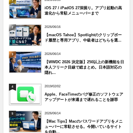
1
iOS 27 / iPadOS 27深掘り。アプリ起動の高
速化から常駐メニューバーまで
2026/06/16
2
【macOS Tahoe】Spotlightのクリップボー
ド履歴と専用アプリ、中級者はどちらを選...
2026/06/14
3
【WWDC 2026 決定版】250以上の新機能を日
本人フリーク目線で総まとめ。日本語対応の
隠れ...
2019/02/02
4
Apple、FaceTimeのバグ修正のソフトウェア
アップデートが来週まで遅れることを謝罪
2026/06/14
5
【Mac Tips】Macのパスワードアプリをメニ
ューバーに常駐させる。今開いているサイト
を自動...