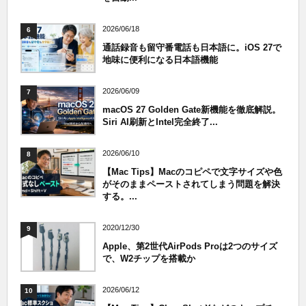
2026/06/18
6
通話録音も留守番電話も日本語に。iOS 27で
地味に便利になる日本語機能
2026/06/09
7
macOS 27 Golden Gate新機能を徹底解説。
Siri AI刷新とIntel完全終了...
2026/06/10
8
【Mac Tips】Macのコピペで文字サイズや色
がそのままペーストされてしまう問題を解決
する。...
2020/12/30
9
Apple、第2世代AirPods Proは2つのサイズ
で、W2チップを搭載か
2026/06/12
10