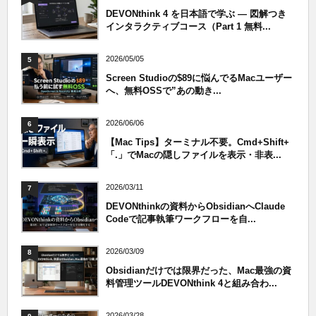
DEVONthink 4 を日本語で学ぶ — 図解つき
インタラクティブコース（Part 1 無料...
2026/05/05
5
Screen Studioの$89に悩んでるMacユーザー
へ、無料OSSで”あの動き...
2026/06/06
6
【Mac Tips】ターミナル不要。Cmd+Shift+
「.」でMacの隠しファイルを表示・非表...
2026/03/11
7
DEVONthinkの資料からObsidianへClaude
Codeで記事執筆ワークフローを自...
2026/03/09
8
Obsidianだけでは限界だった、Mac最強の資
料管理ツールDEVONthink 4と組み合わ...
2026/03/28