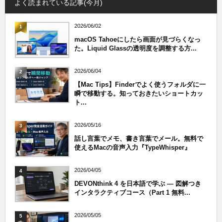
よく読まれている記事(今月)
2026/06/02
1
macOS Tahoeにしたら画面が見づらくなっ
た。Liquid Glassの透明度を調整する方...
2026/06/04
2
【Mac Tips】Finderでよく使うフォルダに一
瞬で移動する。知っておきたいショートカッ
ト...
2026/05/16
3
話し言葉でメモ、書き言葉でメール。無料で
使えるMacの音声入力『TypeWhisper』
2026/04/05
4
DEVONthink 4 を日本語で学ぶ — 図解つき
インタラクティブコース（Part 1 無料...
2026/05/05
5