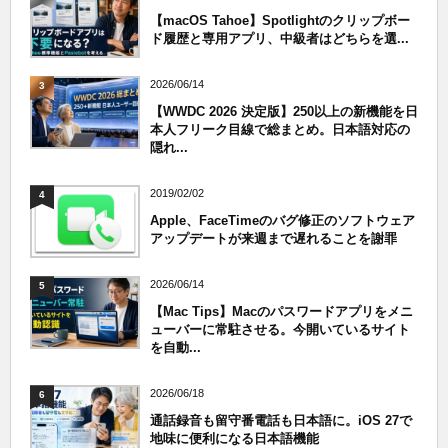
【macOS Tahoe】Spotlightのクリップボー
ド履歴と専用アプリ、中級者はどちらを選...
2026/06/14
3
【WWDC 2026 決定版】250以上の新機能を日
本人フリーク目線で総まとめ。日本語対応の
隠れ...
2019/02/02
4
Apple、FaceTimeのバグ修正のソフトウェア
アップデートが来週まで遅れることを謝罪
2026/06/14
5
【Mac Tips】Macのパスワードアプリをメニ
ューバーに常駐させる。今開いているサイト
を自動...
2026/06/18
6
通話録音も留守番電話も日本語に。iOS 27で
地味に便利になる日本語機能