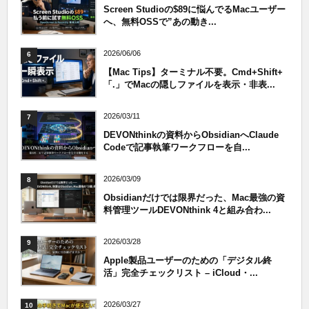
Screen Studioの$89に悩んでるMacユーザー
へ、無料OSSで”あの動き...
2026/06/06
6
【Mac Tips】ターミナル不要。Cmd+Shift+
「.」でMacの隠しファイルを表示・非表...
2026/03/11
7
DEVONthinkの資料からObsidianへClaude
Codeで記事執筆ワークフローを自...
2026/03/09
8
Obsidianだけでは限界だった、Mac最強の資
料管理ツールDEVONthink 4と組み合わ...
2026/03/28
9
Apple製品ユーザーのための「デジタル終
活」完全チェックリスト – iCloud・...
2026/03/27
10