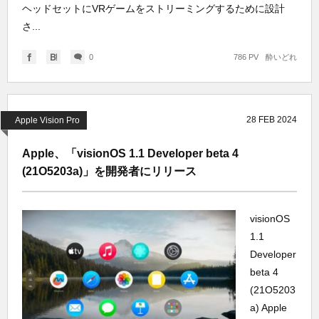
ヘッドセットにVRゲームをストリーミングするために設計
さ...
0
786 PV
酔いどれ
28
FEB
2024
Apple Vision Pro
Apple、「visionOS 1.1 Developer beta 4
(21O5203a)」を開発者にリリース
visionOS
1.1
Developer
beta 4
(21O5203
a) Apple