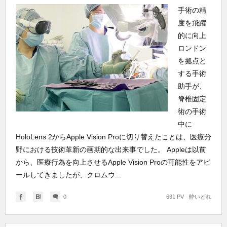
手術の精
度を飛躍
的に向上
ロンドン
を拠点と
する手術
助手が、
脊椎固定
術の手術
中に
HoloLens 2からApple Vision Proに切り替えたことは、医療分
野における技術革新の画期的な出来事でした。 Appleは以前
から、医療行為を向上させるApple Vision Proの可能性をアピ
ールしてきましたが、クロムウ...
0
631 PV
酔いどれ