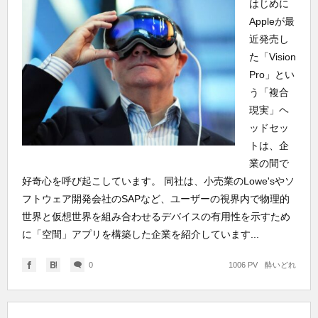
はじめに
Appleが最
近発売し
た「Vision
Pro」とい
う「複合
現実」ヘ
ッドセッ
トは、企
業の間で
好奇心を呼び起こしています。 同社は、小売業のLowe'sやソ
フトウェア開発会社のSAPなど、ユーザーの視界内で物理的
世界と仮想世界を組み合わせるデバイスの有用性を示すため
に「空間」アプリを構築した企業を紹介しています...
0
1006 PV
酔いどれ