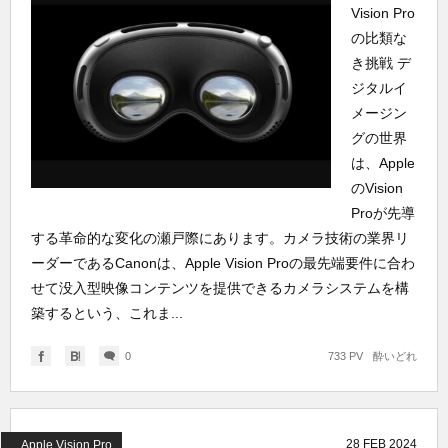
Vision Pro
の比類な
き挑戦 デ
ジタルイ
メージン
グの世界
は、Apple
のVision
Proが先導
する革命的な変化の瀬戸際にあります。カメラ技術の業界リ
ーダーであるCanonは、Apple Vision Proの最先端要件に合わ
せて没入型映像コンテンツを提供できるカメラシステムを構
築するという、これま...
0
733 PV
酔いどれ
28
FEB
2024
Apple Vision Pro