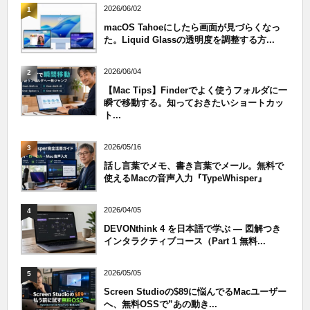
2026/06/02
1
macOS Tahoeにしたら画面が見づらくなっ
た。Liquid Glassの透明度を調整する方...
2026/06/04
2
【Mac Tips】Finderでよく使うフォルダに一
瞬で移動する。知っておきたいショートカッ
ト...
2026/05/16
3
話し言葉でメモ、書き言葉でメール。無料で
使えるMacの音声入力『TypeWhisper』
2026/04/05
4
DEVONthink 4 を日本語で学ぶ — 図解つき
インタラクティブコース（Part 1 無料...
2026/05/05
5
Screen Studioの$89に悩んでるMacユーザー
へ、無料OSSで”あの動き...