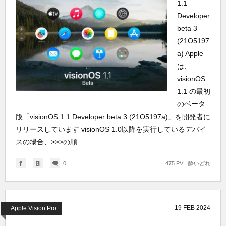
1.1
Developer
beta 3
(21O5197
a) Apple
は、
visionOS
1.1 の最初
のベータ
版「visionOS 1.1 Developer beta 3 (21O5197a)」を開発者に
リリースしています visionOS 1.0以降を実行しているデバイ
スの場合、>>>の順...
0
475 PV
酔いどれ
19
FEB
2024
Apple Vision Pro