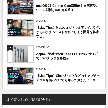
macOS 27 Golden Gate新機能を徹底解説。
Siri AI刷新とIntel完全終了...
2026/06/10
8
【Mac Tips】Macのコピペで文字サイズや色
がそのままペーストされてしまう問題を解決
する。...
2020/12/30
9
Apple、第2世代AirPods Proは2つのサイズ
で、W2チップを搭載か
2026/06/12
10
【Mac Tips】CleanShot Xなどのキャプチャ
アプリを使っていても知っておきたい。M...
よく読まれている記事(今月)