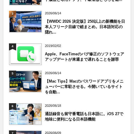
2026/06/14
3
【WWDC 2026 決定版】250以上の新機能を日
本人フリーク目線で総まとめ。日本語対応の
隠れ...
2019/02/02
4
Apple、FaceTimeのバグ修正のソフトウェア
アップデートが来週まで遅れることを謝罪
2026/06/14
5
【Mac Tips】Macのパスワードアプリをメニ
ューバーに常駐させる。今開いているサイト
を自動...
2026/06/18
6
通話録音も留守番電話も日本語に。iOS 27で
地味に便利になる日本語機能
2026/06/09
7