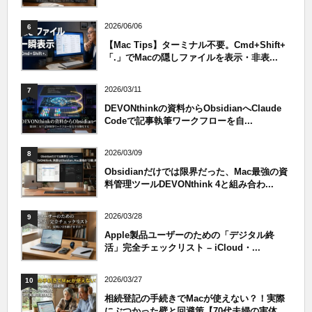
2026/06/06
6
【Mac Tips】ターミナル不要。Cmd+Shift+
「.」でMacの隠しファイルを表示・非表...
2026/03/11
7
DEVONthinkの資料からObsidianへClaude
Codeで記事執筆ワークフローを自...
2026/03/09
8
Obsidianだけでは限界だった、Mac最強の資
料管理ツールDEVONthink 4と組み合わ...
2026/03/28
9
Apple製品ユーザーのための「デジタル終
活」完全チェックリスト – iCloud・...
2026/03/27
10
相続登記の手続きでMacが使えない？！実際
にぶつかった壁と回避策【70代夫婦の実体