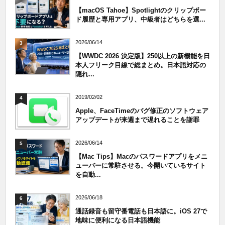
【macOS Tahoe】Spotlightのクリップボー
ド履歴と専用アプリ、中級者はどちらを選...
2026/06/14
3
【WWDC 2026 決定版】250以上の新機能を日
本人フリーク目線で総まとめ。日本語対応の
隠れ...
2019/02/02
4
Apple、FaceTimeのバグ修正のソフトウェア
アップデートが来週まで遅れることを謝罪
2026/06/14
5
【Mac Tips】Macのパスワードアプリをメニ
ューバーに常駐させる。今開いているサイト
を自動...
2026/06/18
6
通話録音も留守番電話も日本語に。iOS 27で
地味に便利になる日本語機能