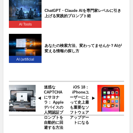
ChatGPT・Claude AIを専門家レベルに引き
上げる実践的プロンプト術
AI Tools
あなたの検索方法、変わってませんか？AIが
変える情報の探し方
AI (artificial
intelligence)
迷惑な
iOS 18：
CAPTCHA
iPhoneユ
にサヨナ
ーザーにと
ラ： Apple
って史上最
デバイスの
も重要なソ
人間認証プ
フトウェア
ロンプトを
アップデー
自動的に回
トになる
避する方法