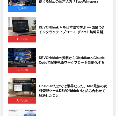
使えるMacの音声入力『TypeWhisper』
AI活用
DEVONthink 4 を日本語で学ぶ — 図解つき
インタラクティブコース（Part 1 無料公開）
AI Tools
DEVONthinkの資料からObsidianへClaude
Codeで記事執筆ワークフローを自動化する
AI Tools
Obsidianだけでは限界だった、Mac最強の資
料管理ツールDEVONthink 4と組み合わせて
解決したこと
AI Tools