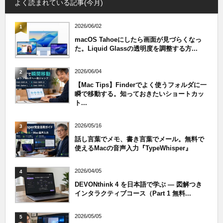
よく読まれている記事(今月)
2026/06/02
1
macOS Tahoeにしたら画面が見づらくなっ
た。Liquid Glassの透明度を調整する方...
2026/06/04
2
【Mac Tips】Finderでよく使うフォルダに一
瞬で移動する。知っておきたいショートカッ
ト...
2026/05/16
3
話し言葉でメモ、書き言葉でメール。無料で
使えるMacの音声入力『TypeWhisper』
2026/04/05
4
DEVONthink 4 を日本語で学ぶ — 図解つき
インタラクティブコース（Part 1 無料...
2026/05/05
5