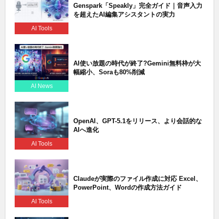
Genspark「Speakly」完全ガイド｜音声入力
を超えたAI編集アシスタントの実力
AI Tools
AI使い放題の時代が終了?Gemini無料枠が大
幅縮小、Soraも80%削減
AI News
OpenAI、GPT-5.1をリリース、より会話的な
AIへ進化
AI Tools
Claudeが実際のファイル作成に対応 Excel、
PowerPoint、Wordの作成方法ガイド
AI Tools