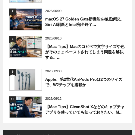
2026/06/09
7
macOS 27 Golden Gate新機能を徹底解説。
Siri AI刷新とIntel完全終了...
2026/06/10
8
【Mac Tips】Macのコピペで文字サイズや色
がそのままペーストされてしまう問題を解決
する。...
2020/12/30
9
Apple、第2世代AirPods Proは2つのサイズ
で、W2チップを搭載か
2026/06/12
10
【Mac Tips】CleanShot Xなどのキャプチャ
アプリを使っていても知っておきたい。M...