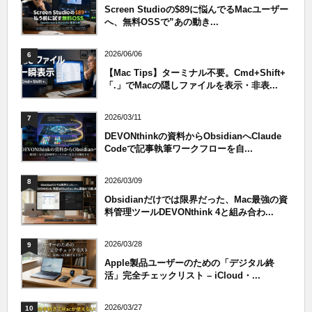
Screen Studioの$89に悩んでるMacユーザー
へ、無料OSSで”あの動き...
2026/06/06
6
【Mac Tips】ターミナル不要。Cmd+Shift+
「.」でMacの隠しファイルを表示・非表...
2026/03/11
7
DEVONthinkの資料からObsidianへClaude
Codeで記事執筆ワークフローを自...
2026/03/09
8
Obsidianだけでは限界だった、Mac最強の資
料管理ツールDEVONthink 4と組み合わ...
2026/03/28
9
Apple製品ユーザーのための「デジタル終
活」完全チェックリスト – iCloud・...
2026/03/27
10