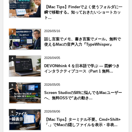
【Mac Tips】Finderでよく使うフォルダに一
瞬で移動する。知っておきたいショートカッ
ト...
2026/05/16
3
話し言葉でメモ、書き言葉でメール。無料で
使えるMacの音声入力『TypeWhisper』
2026/04/05
4
DEVONthink 4 を日本語で学ぶ — 図解つき
インタラクティブコース（Part 1 無料...
2026/05/05
5
Screen Studioの$89に悩んでるMacユーザー
へ、無料OSSで”あの動き...
2026/06/06
6
【Mac Tips】ターミナル不要。Cmd+Shift+
「.」でMacの隠しファイルを表示・非表...