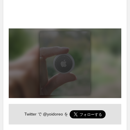
Twitter で
@yoidoreo
を