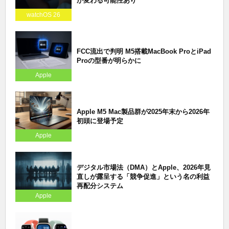
が変わる可能性あり
watchOS 26
FCC流出で判明 M5搭載MacBook ProとiPad
Proの型番が明らかに
Apple
Apple M5 Mac製品群が2025年末から2026年
初頭に登場予定
Apple
デジタル市場法（DMA）とApple、2026年見
直しが露呈する「競争促進」という名の利益
再配分システム
Apple