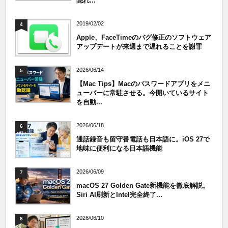
隠れ...
2019/02/02
4
Apple、FaceTimeのバグ修正のソフトウェア
アップデートが来週まで遅れることを謝罪
2026/06/14
5
【Mac Tips】Macのパスワードアプリをメニ
ューバーに常駐させる。今開いているサイト
を自動...
2026/06/18
6
通話録音も留守番電話も日本語に。iOS 27で
地味に便利になる日本語機能
2026/06/09
7
macOS 27 Golden Gate新機能を徹底解説。
Siri AI刷新とIntel完全終了...
2026/06/10
8