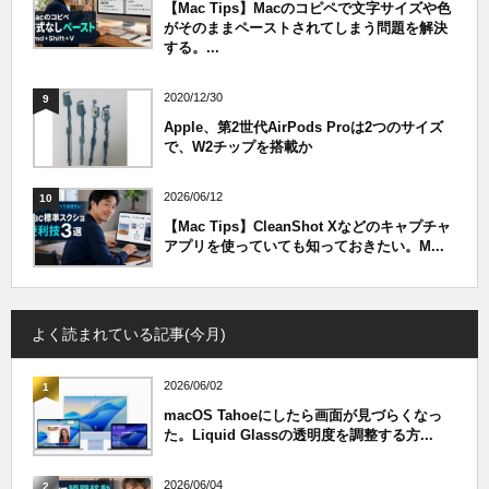
【Mac Tips】Macのコピペで文字サイズや色
がそのままペーストされてしまう問題を解決
する。...
2020/12/30
9
Apple、第2世代AirPods Proは2つのサイズ
で、W2チップを搭載か
2026/06/12
10
【Mac Tips】CleanShot Xなどのキャプチャ
アプリを使っていても知っておきたい。M...
よく読まれている記事(今月)
2026/06/02
1
macOS Tahoeにしたら画面が見づらくなっ
た。Liquid Glassの透明度を調整する方...
2026/06/04
2