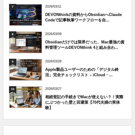
2026/03/11
7
DEVONthinkの資料からObsidianへClaude
Codeで記事執筆ワークフローを自...
2026/03/09
8
Obsidianだけでは限界だった、Mac最強の資
料管理ツールDEVONthink 4と組み合わ...
2026/03/28
9
Apple製品ユーザーのための「デジタル終
活」完全チェックリスト – iCloud・...
2026/03/27
10
相続登記の手続きでMacが使えない？！実際
にぶつかった壁と回避策【70代夫婦の実体
験】