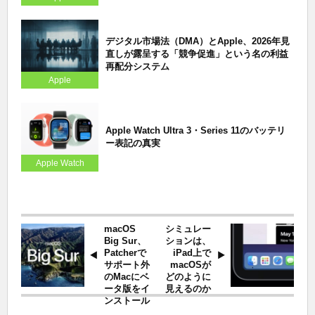
デジタル市場法（DMA）とApple、2026年見
直しが露呈する「競争促進」という名の利益
再配分システム
Apple
Apple Watch Ultra 3・Series 11のバッテリ
ー表記の真実
Apple Watch
macOS
シミュレー
Big Sur、
ションは、
Patcherで
iPad上で
サポート外
macOSが
のMacにベ
どのように
ータ版をイ
見えるのか
ンストール