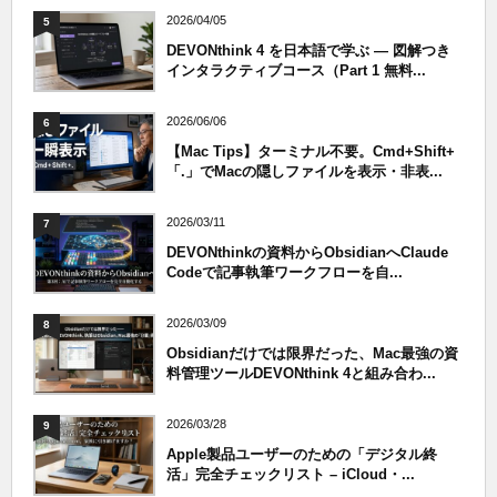
2026/04/05
5
DEVONthink 4 を日本語で学ぶ — 図解つき
インタラクティブコース（Part 1 無料...
2026/06/06
6
【Mac Tips】ターミナル不要。Cmd+Shift+
「.」でMacの隠しファイルを表示・非表...
2026/03/11
7
DEVONthinkの資料からObsidianへClaude
Codeで記事執筆ワークフローを自...
2026/03/09
8
Obsidianだけでは限界だった、Mac最強の資
料管理ツールDEVONthink 4と組み合わ...
2026/03/28
9
Apple製品ユーザーのための「デジタル終
活」完全チェックリスト – iCloud・...