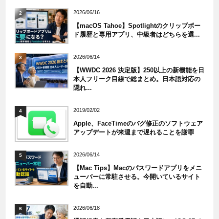
2026/06/16
2
【macOS Tahoe】Spotlightのクリップボー
ド履歴と専用アプリ、中級者はどちらを選...
2026/06/14
3
【WWDC 2026 決定版】250以上の新機能を日
本人フリーク目線で総まとめ。日本語対応の
隠れ...
2019/02/02
4
Apple、FaceTimeのバグ修正のソフトウェア
アップデートが来週まで遅れることを謝罪
2026/06/14
5
【Mac Tips】Macのパスワードアプリをメニ
ューバーに常駐させる。今開いているサイト
を自動...
2026/06/18
6