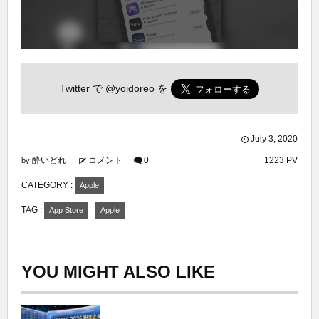
Twitter で
@yoidoreo
を
July
3
,
2020
酔いどれ
コメント
0
1223 PV
by
CATEGORY :
Apple
TAG :
App Store
Apple
YOU MIGHT ALSO LIKE