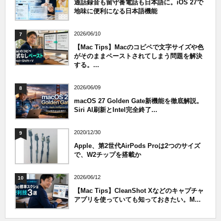
通話録音も留守番電話も日本語に。iOS 27で
地味に便利になる日本語機能
2026/06/10
7
【Mac Tips】Macのコピペで文字サイズや色
がそのままペーストされてしまう問題を解決
する。...
2026/06/09
8
macOS 27 Golden Gate新機能を徹底解説。
Siri AI刷新とIntel完全終了...
2020/12/30
9
Apple、第2世代AirPods Proは2つのサイズ
で、W2チップを搭載か
2026/06/12
10
【Mac Tips】CleanShot Xなどのキャプチャ
アプリを使っていても知っておきたい。M...