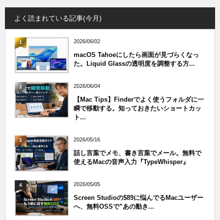
よく読まれている記事(今月)
2026/06/02
1
macOS Tahoeにしたら画面が見づらくなっ
た。Liquid Glassの透明度を調整する方...
2026/06/04
2
【Mac Tips】Finderでよく使うフォルダに一
瞬で移動する。知っておきたいショートカッ
ト...
2026/05/16
3
話し言葉でメモ、書き言葉でメール。無料で
使えるMacの音声入力『TypeWhisper』
2026/05/05
4
Screen Studioの$89に悩んでるMacユーザー
へ、無料OSSで”あの動き...