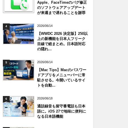
Apple、FaceTimeのバグ修正
のソフトウェアアップデート
が来週まで遅れることを謝罪
2026/06/14
4
【WWDC 2026 決定版】250以
上の新機能を日本人フリーク
目線で総まとめ。日本語対応
の隠れ...
2026/06/14
5
【Mac Tips】Macのパスワー
ドアプリをメニューバーに常
駐させる。今開いているサイ
トを自動...
2026/06/18
6
通話録音も留守番電話も日本
語に。iOS 27で地味に便利に
なる日本語機能