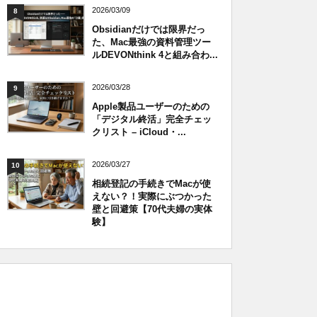
2026/03/09
8
Obsidianだけでは限界だっ
た、Mac最強の資料管理ツー
ルDEVONthink 4と組み合わ...
2026/03/28
9
Apple製品ユーザーのための
「デジタル終活」完全チェッ
クリスト – iCloud・...
2026/03/27
10
相続登記の手続きでMacが使
えない？！実際にぶつかった
壁と回避策【70代夫婦の実体
験】