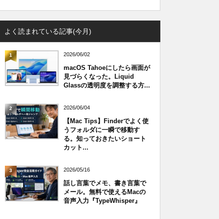
よく読まれている記事(今月)
2026/06/02
1
macOS Tahoeにしたら画面が
見づらくなった。Liquid
Glassの透明度を調整する方...
2026/06/04
2
【Mac Tips】Finderでよく使
うフォルダに一瞬で移動す
る。知っておきたいショート
カット...
2026/05/16
3
話し言葉でメモ、書き言葉で
メール。無料で使えるMacの
音声入力『TypeWhisper』