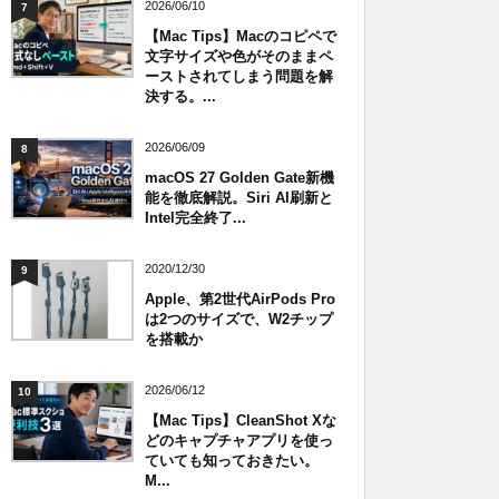
2026/06/10
7
【Mac Tips】Macのコピペで
文字サイズや色がそのままペ
ーストされてしまう問題を解
決する。...
2026/06/09
8
macOS 27 Golden Gate新機
能を徹底解説。Siri AI刷新と
Intel完全終了...
2020/12/30
9
Apple、第2世代AirPods Pro
は2つのサイズで、W2チップ
を搭載か
2026/06/12
10
【Mac Tips】CleanShot Xな
どのキャプチャアプリを使っ
ていても知っておきたい。
M...