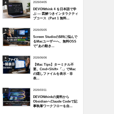
2026/04/05
4
DEVONthink 4 を日本語で学
ぶ — 図解つきインタラクティ
ブコース（Part 1 無料...
2026/05/05
5
Screen Studioの$89に悩んで
るMacユーザーへ、無料OSS
で”あの動き...
2026/06/06
6
【Mac Tips】ターミナル不
要。Cmd+Shift+「.」でMac
の隠しファイルを表示・非
表...
2026/03/11
7
DEVONthinkの資料から
ObsidianへClaude Codeで記
事執筆ワークフローを自...