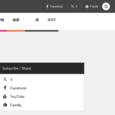
Facebook
X
Feedly
情報
健康
猫
JEEP
Subscribe / Share
X
Facebook
YouTube
Feedly