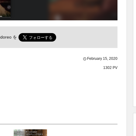
doreo
を
February
15
,
2020
1302 PV