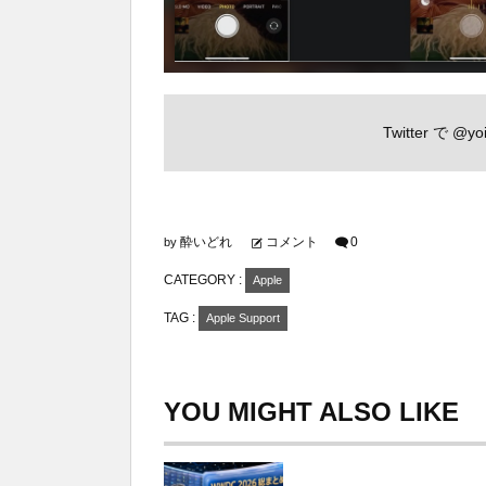
Twitter で
@yoi
酔いどれ
コメント
0
by
CATEGORY :
Apple
TAG :
Apple Support
YOU MIGHT ALSO LIKE