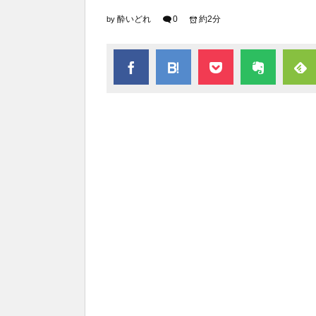
酔いどれ
0
約2分
by