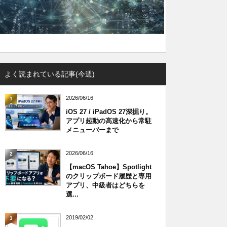
よく読まれている記事(今週)
2026/06/16
1
iOS 27 / iPadOS 27深掘り。
アプリ起動の高速化から常駐
メニューバーまで
2026/06/16
2
【macOS Tahoe】Spotlight
のクリップボード履歴と専用
アプリ、中級者はどちらを
選...
2019/02/02
3