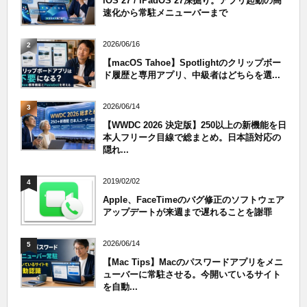
iOS 27 / iPadOS 27深掘り。アプリ起動の高
速化から常駐メニューバーまで
2026/06/16
2
【macOS Tahoe】Spotlightのクリップボー
ド履歴と専用アプリ、中級者はどちらを選...
2026/06/14
3
【WWDC 2026 決定版】250以上の新機能を日
本人フリーク目線で総まとめ。日本語対応の
隠れ...
2019/02/02
4
Apple、FaceTimeのバグ修正のソフトウェア
アップデートが来週まで遅れることを謝罪
2026/06/14
5
【Mac Tips】Macのパスワードアプリをメニ
ューバーに常駐させる。今開いているサイト
を自動...