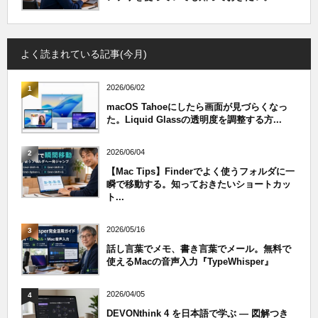
よく読まれている記事(今月)
2026/06/02
1
macOS Tahoeにしたら画面が見づらくなっ
た。Liquid Glassの透明度を調整する方...
2026/06/04
2
【Mac Tips】Finderでよく使うフォルダに一
瞬で移動する。知っておきたいショートカッ
ト...
2026/05/16
3
話し言葉でメモ、書き言葉でメール。無料で
使えるMacの音声入力『TypeWhisper』
2026/04/05
4
DEVONthink 4 を日本語で学ぶ — 図解つき