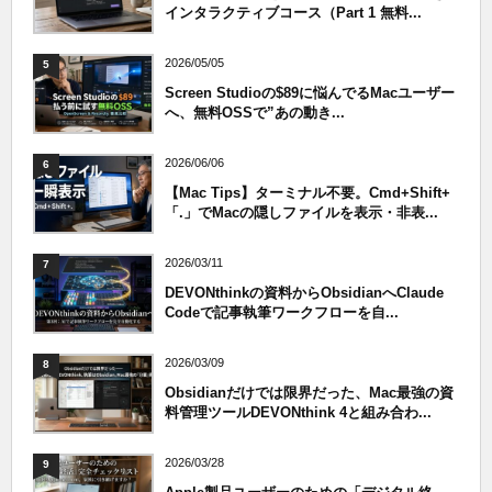
インタラクティブコース（Part 1 無料...
2026/05/05
5
Screen Studioの$89に悩んでるMacユーザー
へ、無料OSSで”あの動き...
2026/06/06
6
【Mac Tips】ターミナル不要。Cmd+Shift+
「.」でMacの隠しファイルを表示・非表...
2026/03/11
7
DEVONthinkの資料からObsidianへClaude
Codeで記事執筆ワークフローを自...
2026/03/09
8
Obsidianだけでは限界だった、Mac最強の資
料管理ツールDEVONthink 4と組み合わ...
2026/03/28
9