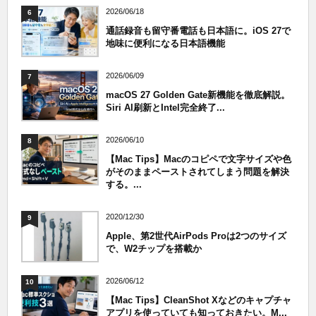
2026/06/18
6
通話録音も留守番電話も日本語に。iOS 27で
地味に便利になる日本語機能
2026/06/09
7
macOS 27 Golden Gate新機能を徹底解説。
Siri AI刷新とIntel完全終了...
2026/06/10
8
【Mac Tips】Macのコピペで文字サイズや色
がそのままペーストされてしまう問題を解決
する。...
2020/12/30
9
Apple、第2世代AirPods Proは2つのサイズ
で、W2チップを搭載か
2026/06/12
10
【Mac Tips】CleanShot Xなどのキャプチャ
アプリを使っていても知っておきたい。M...