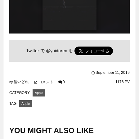
Twitter で
@yoidoreo
を
September
11
,
2019
酔いどれ
コメント
0
1176 PV
by
CATEGORY :
Apple
TAG :
Apple
YOU MIGHT ALSO LIKE