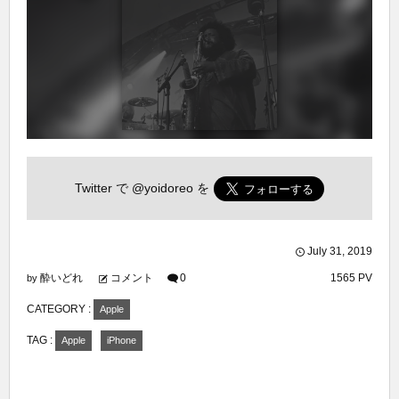
Twitter で
@yoidoreo
を
July
31
,
2019
酔いどれ
コメント
0
1565 PV
by
CATEGORY :
Apple
TAG :
Apple
iPhone