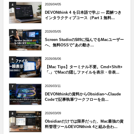
2026/04/05
4
DEVONthink 4 を日本語で学ぶ — 図解つき
インタラクティブコース（Part 1 無料...
2026/05/05
5
Screen Studioの$89に悩んでるMacユーザー
へ、無料OSSで”あの動き...
2026/06/06
6
【Mac Tips】ターミナル不要。Cmd+Shift+
「.」でMacの隠しファイルを表示・非表...
2026/03/11
7
DEVONthinkの資料からObsidianへClaude
Codeで記事執筆ワークフローを自...
2026/03/09
8
Obsidianだけでは限界だった、Mac最強の資
料管理ツールDEVONthink 4と組み合わ...