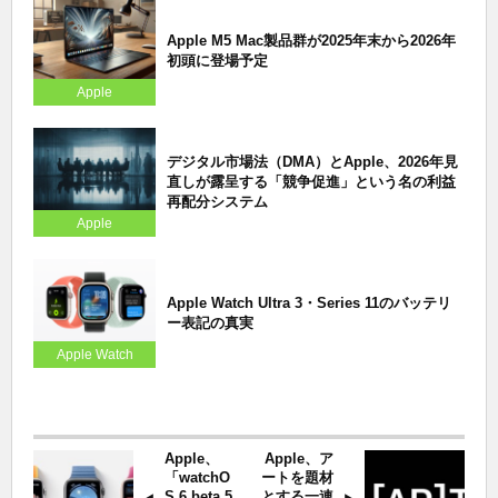
Apple M5 Mac製品群が2025年末から2026年
初頭に登場予定
Apple
デジタル市場法（DMA）とApple、2026年見
直しが露呈する「競争促進」という名の利益
再配分システム
Apple
Apple Watch Ultra 3・Series 11のバッテリ
ー表記の真実
Apple Watch
Apple、
Apple、ア
「watchO
ートを題材
S 6 beta 5
とする一連