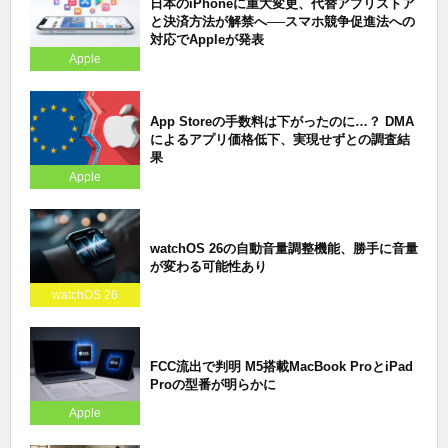
日本のiPhoneに重大変更、代替アプリストア
と決済方法が解禁へ──スマホ競争促進法への
対応でAppleが発表
Apple
App Storeの手数料は下がったのに…？ DMA
によるアプリ価格低下、実現せずとの調査結
果
Apple
watchOS 26の自動音量調整機能、勝手に音量
が変わる可能性あり
watchOS 26
FCC流出で判明 M5搭載MacBook ProとiPad
Proの型番が明らかに
Apple