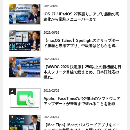
2026/06/16
1
iOS 27 / iPadOS 27深掘り。アプリ起動の高
速化から常駐メニューバーまで
2026/06/16
2
【macOS Tahoe】Spotlightのクリップボー
ド履歴と専用アプリ、中級者はどちらを選...
2026/06/14
3
【WWDC 2026 決定版】250以上の新機能を日
本人フリーク目線で総まとめ。日本語対応の
隠れ...
2019/02/02
4
Apple、FaceTimeのバグ修正のソフトウェア
アップデートが来週まで遅れることを謝罪
2026/06/14
5
【Mac Tips】Macのパスワードアプリをメニ