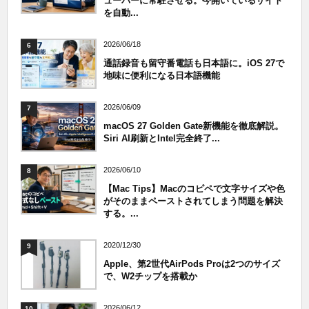
ューバーに常駐させる。今開いているサイト
を自動...
2026/06/18
6
通話録音も留守番電話も日本語に。iOS 27で
地味に便利になる日本語機能
2026/06/09
7
macOS 27 Golden Gate新機能を徹底解説。
Siri AI刷新とIntel完全終了...
2026/06/10
8
【Mac Tips】Macのコピペで文字サイズや色
がそのままペーストされてしまう問題を解決
する。...
2020/12/30
9
Apple、第2世代AirPods Proは2つのサイズ
で、W2チップを搭載か
2026/06/12
10