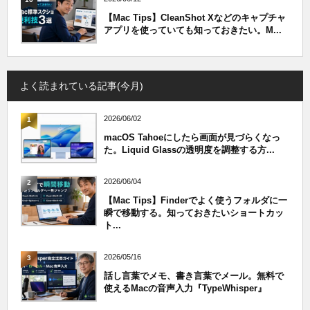
【Mac Tips】CleanShot Xなどのキャプチャ
アプリを使っていても知っておきたい。M...
よく読まれている記事(今月)
2026/06/02
1
macOS Tahoeにしたら画面が見づらくなっ
た。Liquid Glassの透明度を調整する方...
2026/06/04
2
【Mac Tips】Finderでよく使うフォルダに一
瞬で移動する。知っておきたいショートカッ
ト...
2026/05/16
3
話し言葉でメモ、書き言葉でメール。無料で
使えるMacの音声入力『TypeWhisper』