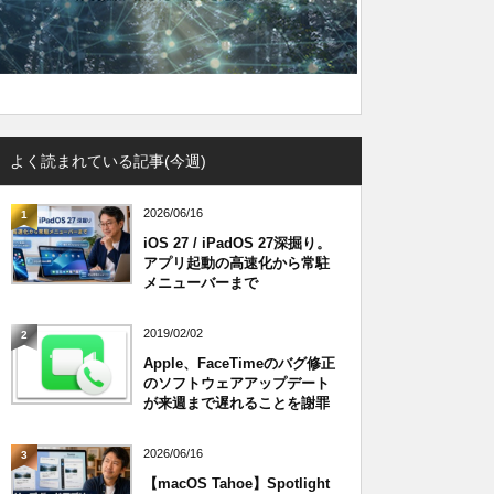
よく読まれている記事(今週)
2026/06/16
1
iOS 27 / iPadOS 27深掘り。
アプリ起動の高速化から常駐
メニューバーまで
2019/02/02
2
Apple、FaceTimeのバグ修正
のソフトウェアアップデート
が来週まで遅れることを謝罪
2026/06/16
3
【macOS Tahoe】Spotlight