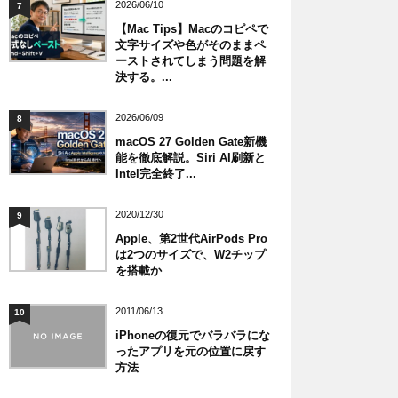
2026/06/10
7
【Mac Tips】Macのコピペで
文字サイズや色がそのままペ
ーストされてしまう問題を解
決する。...
2026/06/09
8
macOS 27 Golden Gate新機
能を徹底解説。Siri AI刷新と
Intel完全終了...
2020/12/30
9
Apple、第2世代AirPods Pro
は2つのサイズで、W2チップ
を搭載か
2011/06/13
10
iPhoneの復元でバラバラにな
ったアプリを元の位置に戻す
方法