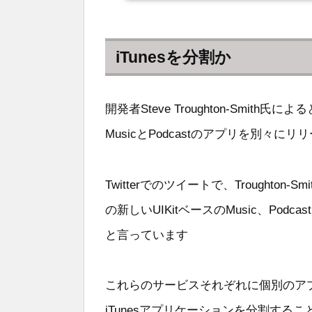
iTunesを分割か
開発者Steve Troughton-Smith氏に
MusicとPodcastのアプリを別々
Twitterでのツイートで、Troughto
の新しいUIKitベースのMusic、Pod
と言っています
これらのサービスそれぞれに個別のアプリ
iTunesアプリケーションを分割する