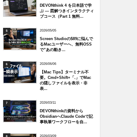
DEVONthink 4 を日本語で学
ぶ — 図解つきインタラクティ
ブコース（Part 1 無料...
2026/05/05
5
Screen Studioの$89に悩んで
るMacユーザーへ、無料OSS
で”あの動き...
2026/06/06
6
【Mac Tips】ターミナル不
要。Cmd+Shift+「.」でMac
の隠しファイルを表示・非
表...
2026/03/11
7
DEVONthinkの資料から
ObsidianへClaude Codeで記
事執筆ワークフローを自...
2026/03/09
8