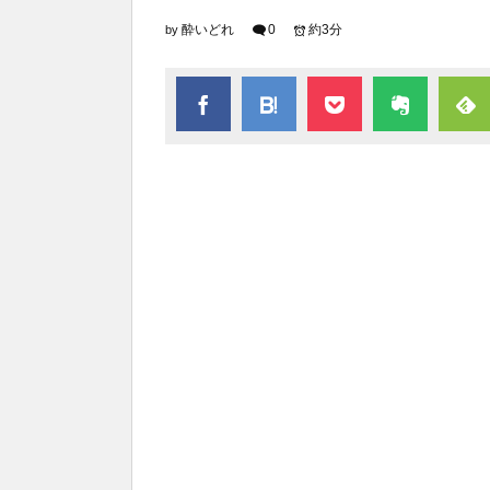
酔いどれ
0
約3分
by