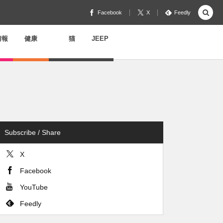
Facebook
X
Feedly
情報
健康
猫
JEEP
Subscribe / Share
X
Facebook
YouTube
Feedly