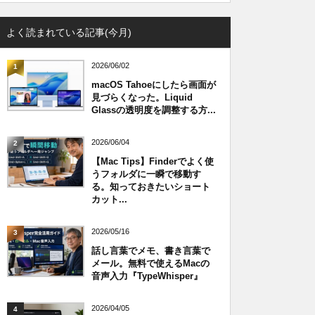
よく読まれている記事(今月)
2026/06/02
1
macOS Tahoeにしたら画面が
見づらくなった。Liquid
Glassの透明度を調整する方...
2026/06/04
2
【Mac Tips】Finderでよく使
うフォルダに一瞬で移動す
る。知っておきたいショート
カット...
2026/05/16
3
話し言葉でメモ、書き言葉で
メール。無料で使えるMacの
音声入力『TypeWhisper』
2026/04/05
4