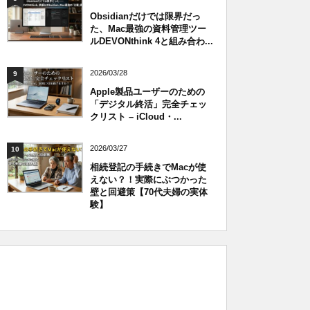
Obsidianだけでは限界だっ
た、Mac最強の資料管理ツー
ルDEVONthink 4と組み合わ...
2026/03/28
9
Apple製品ユーザーのための
「デジタル終活」完全チェッ
クリスト – iCloud・...
2026/03/27
10
相続登記の手続きでMacが使
えない？！実際にぶつかった
壁と回避策【70代夫婦の実体
験】