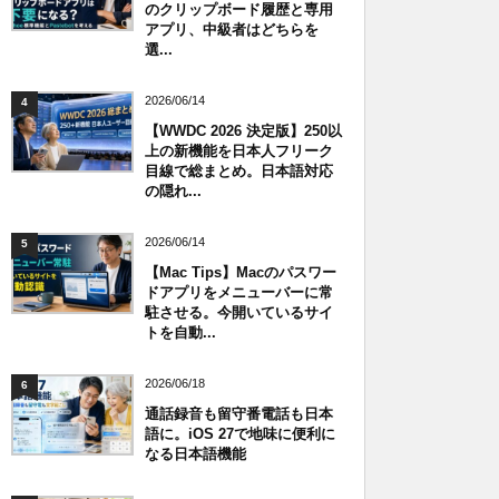
のクリップボード履歴と専用
アプリ、中級者はどちらを
選...
2026/06/14
4
【WWDC 2026 決定版】250以
上の新機能を日本人フリーク
目線で総まとめ。日本語対応
の隠れ...
2026/06/14
5
【Mac Tips】Macのパスワー
ドアプリをメニューバーに常
駐させる。今開いているサイ
トを自動...
2026/06/18
6
通話録音も留守番電話も日本
語に。iOS 27で地味に便利に
なる日本語機能