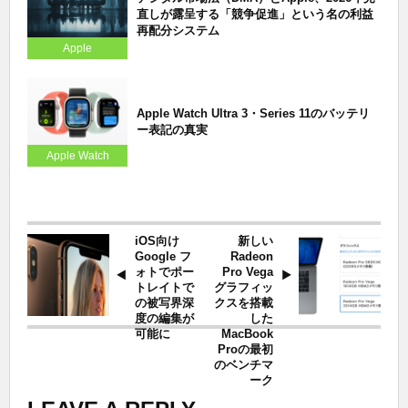
直しが露呈する「競争促進」という名の利益
再配分システム
Apple
Apple Watch Ultra 3・Series 11のバッテリ
ー表記の真実
Apple Watch
iOS向け
新しい
Google フ
Radeon
ォトでポー
Pro Vega
トレイトで
グラフィッ
の被写界深
クスを搭載
度の編集が
した
可能に
MacBook
Proの最初
のベンチマ
ーク