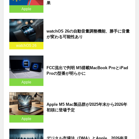
果
Apple
watchOS 26の自動音量調整機能、勝手に音量
が変わる可能性あり
watchOS 26
FCC流出で判明 M5搭載MacBook ProとiPad
Proの型番が明らかに
Apple
Apple M5 Mac製品群が2025年末から2026年
初頭に登場予定
Apple
デジタル市場法（DMA）とApple、2026年見