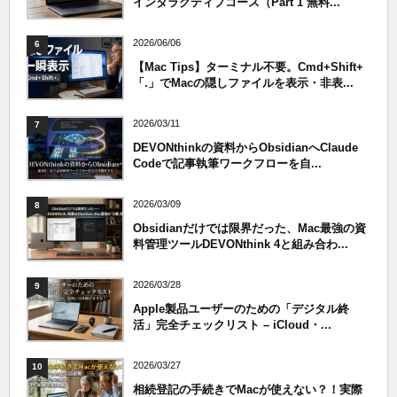
インタラクティブコース（Part 1 無料...
2026/06/06
6
【Mac Tips】ターミナル不要。Cmd+Shift+
「.」でMacの隠しファイルを表示・非表...
2026/03/11
7
DEVONthinkの資料からObsidianへClaude
Codeで記事執筆ワークフローを自...
2026/03/09
8
Obsidianだけでは限界だった、Mac最強の資
料管理ツールDEVONthink 4と組み合わ...
2026/03/28
9
Apple製品ユーザーのための「デジタル終
活」完全チェックリスト – iCloud・...
2026/03/27
10
相続登記の手続きでMacが使えない？！実際