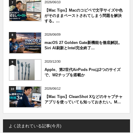
2026/06/10
7
【Mac Tips】Macのコピペで文字サイズや色
がそのままペーストされてしまう問題を解決
する。...
2026/06/09
8
macOS 27 Golden Gate新機能を徹底解説。
Siri AI刷新とIntel完全終了...
2020/12/30
9
Apple、第2世代AirPods Proは2つのサイズ
で、W2チップを搭載か
2026/06/12
10
【Mac Tips】CleanShot Xなどのキャプチャ
アプリを使っていても知っておきたい。M...
よく読まれている記事(今月)