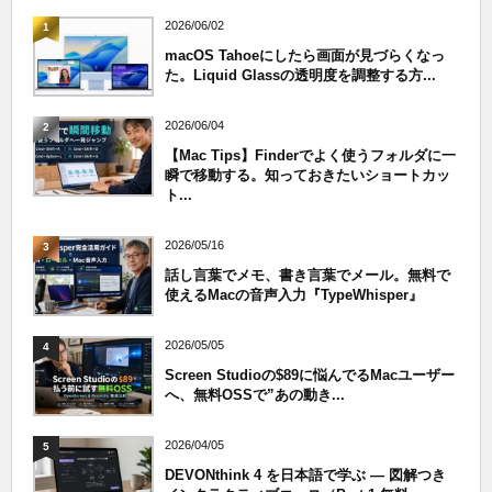
2026/06/02
1
macOS Tahoeにしたら画面が見づらくなっ
た。Liquid Glassの透明度を調整する方...
2026/06/04
2
【Mac Tips】Finderでよく使うフォルダに一
瞬で移動する。知っておきたいショートカッ
ト...
2026/05/16
3
話し言葉でメモ、書き言葉でメール。無料で
使えるMacの音声入力『TypeWhisper』
2026/05/05
4
Screen Studioの$89に悩んでるMacユーザー
へ、無料OSSで”あの動き...
2026/04/05
5
DEVONthink 4 を日本語で学ぶ — 図解つき