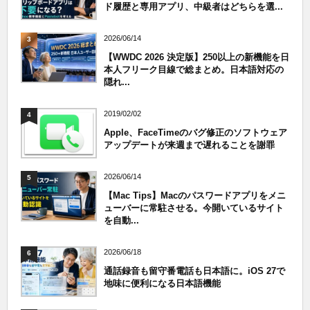
ド履歴と専用アプリ、中級者はどちらを選...
2026/06/14
3
【WWDC 2026 決定版】250以上の新機能を日
本人フリーク目線で総まとめ。日本語対応の
隠れ...
2019/02/02
4
Apple、FaceTimeのバグ修正のソフトウェア
アップデートが来週まで遅れることを謝罪
2026/06/14
5
【Mac Tips】Macのパスワードアプリをメニ
ューバーに常駐させる。今開いているサイト
を自動...
2026/06/18
6
通話録音も留守番電話も日本語に。iOS 27で
地味に便利になる日本語機能